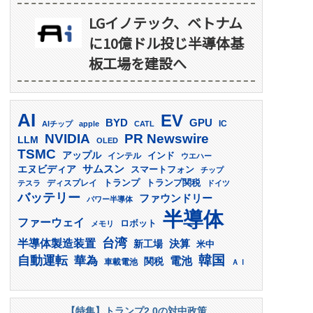
LGイノテック、ベトナム
に10億ドル投じ半導体基
板工場を建設へ
AI
EV
GPU
BYD
AIチップ
apple
CATL
IC
PR Newswire
NVIDIA
LLM
OLED
TSMC
アップル
インド
インテル
ウエハー
サムスン
エヌビディア
スマートフォン
チップ
トランプ
ディスプレイ
トランプ関税
テスラ
ドイツ
バッテリー
ファウンドリー
パワー半導体
半導体
ファーウェイ
ロボット
メモリ
台湾
半導体製造装置
決算
新工場
米中
韓国
自動運転
華為
電池
関税
車載電池
ＡＩ
【特集】トランプ2.0の対中政策