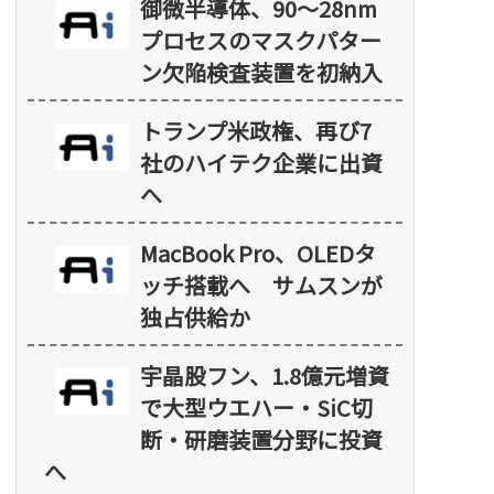
御微半導体、90～28nm
プロセスのマスクパター
ン欠陥検査装置を初納入
トランプ米政権、再び7
社のハイテク企業に出資
へ
MacBook Pro、OLEDタ
ッチ搭載へ サムスンが
独占供給か
宇晶股フン、1.8億元増資
で大型ウエハー・SiC切
断・研磨装置分野に投資
へ