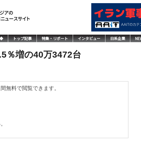
◆
トップ記事
特集・リポート
インタビュー
日系企業
NE
5％増の40万3472台
週間無料で閲覧できます。
い。