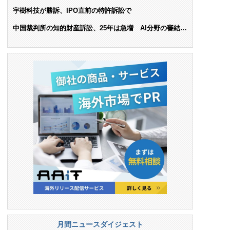
ンス料支払いを命令
宇樹科技が勝訴、IPO直前の特許訴訟で
中国裁判所の知的財産訴訟、25年は急増 AI分野の審結件
数は25.6%増
月間ニュースダイジェスト