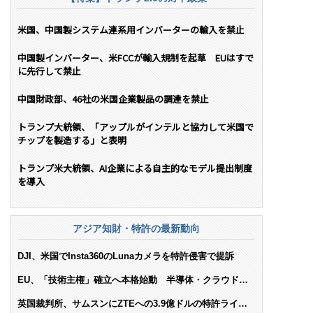
米国、中国製システム連系用インバーターの輸入を禁止
中国製インバーター、米FCCが輸入規制を起草 EUはすで
に先行して禁止
中国財政部、46社の米国企業製品の調達を禁止
トランプ大統領、「アップルがインテルと協力して米国で
チップを製造する」と表明
トランプ米大統領、AI企業による自主的なモデル提出制度
を導入
アジア知財・特許の最新動向
DJI、米国でInsta360のLunaカメラを特許侵害で提訴
EU、「技術主権」確立へ本格始動 半導体・クラウド・
AIで米依存脱却を目指す
英国裁判所、サムスンにZTEへの3.9億ドルの特許ライセ