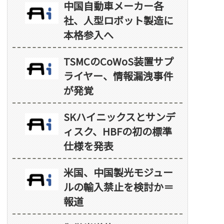
中国自動車メーカー各
社、人型ロボット製造に
本格参入へ
TSMCのCoWoS装置サプ
ライヤー、情報漏洩事件
が発覚
SKハイニックスとサンデ
ィスク、HBFの初の標準
仕様を発表
米国、中国製光モジュー
ルの輸入禁止を検討か＝
報道