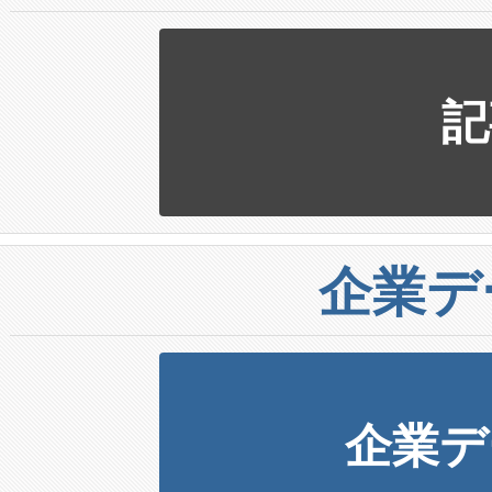
記
企業デ
企業デ