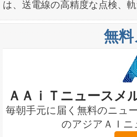
は、送電線の高精度な点検、軌
定、統合、導入、運用に至る
に関する技術移転および知的財産
や穀物倉庫におけるバルク材の
安全性を追跡し、確保する事を
構造化トレーニングカリキュ
リューション「Avia 2」を発
増加しているデータセンター
上げおよび商用化段階におけ
無料
したAvia 2は、1,000メ
る電力網に大きな負担をかけ
設備整備および立ち上げ調整
狭視野のFOVを切り替えるこ
事業者の負担軽減という課題
加組織は、Enzeneのバイオ
ケーブル、枝などの細かな対
系統連系を迅速にし、ピーク需
選定された製品について、自
なレーザースポットにより、高
限を超えて利用可能な電力容量
取得できる可能性もあります。
ＡＡｉＴニュースメ
な環境下でも豊かなディテー
持できるよう貢献します。こ
設には、3億～4億ドルかかるこ
キロメートル範囲を検出 Livox Unveil
ービスレベル契約（SLA）違
最高経営責任者（CEO）であるHi
毎朝手元に届く無料のニュ
LiDAR for Inspections, Transpor
テリー性能の劣化によるダウ
す。「当社のfully-connected c
のアジアＡＩニ
は1535 nmレーザーを搭載
念は、現在データセンターが
ームを利用すれば、6,000万～