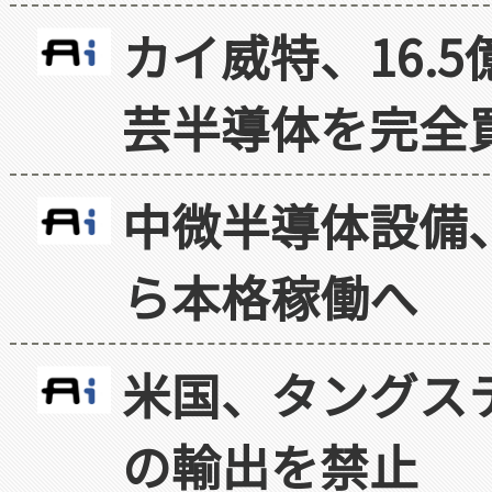
カイ威特、16.
芸半導体を完全
中微半導体設備
ら本格稼働へ
米国、タングス
の輸出を禁止