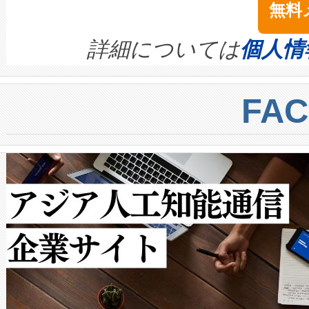
無料
イズの小径化を実現すること
ます。 Voltaiq provides a comple
きます。この効率性は、フェ
す。ノーマルモードでは、Avia
quality and reliability for AI da
詳細については
個人情
BESS stack to ensure battery qual
ートル先まで検出でき、これは
centers. Voltaiqは、a
トに対して約600メートルに
FA
からシステム統合、試運転、
では、反射率10％のターゲッ
クルの各段階のデータを監視
で向上し、最大検知距離は1,0
[…]
ットだけで最大1キロメートル
ルの変電所周囲を監視でき、
作業と点群処理を簡素化できま
Avia 2は、2種類のFOVオ
× 80°のノーマルモード、長距離