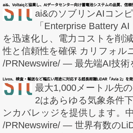
表しました。 同社の実績あるEnzeneX®
ai&、Voltaiqと協業し、AIデータセンター向け蓄電池システムの品質、信
ai&のソブリンAIコンピ
manufacturing™ (FC
「Enterprise Batte
たNeXは、バイオ医薬品製造
を迅速化し、電力コストを削
従来のフェッドバッチ施設の
性と信頼性を確保 カリフォルニア
に、患者やサプライチェーン
/PRNewswire/ — 最先端
キー方式で拡張性が高く、持
会社エーアイ・アンド：本社横
す。FCCM‑を活用した現地
Livox、検査・輸送など幅広い用途に対応する超長距離LiDAR「Avia 2」を
最大1,000メートル先
President原信平）と、エ
患者にとっての費用負担を大幅
2はあらゆる気象条件
ードするVoltaiqは、日本に
のアクセスを大幅に拡大することができ
ンカバレッジを提供します。中国
ーエネルギー貯蔵システム（B
Fully-Connected Continuous M
/PRNewswire/ — 世界有数の
た。 Voltaiq独自のAI搭
プログラムには、施設設計・内装