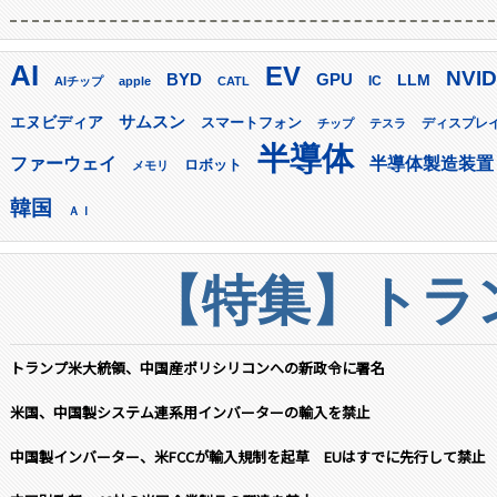
AI
EV
NVID
GPU
BYD
LLM
AIチップ
apple
CATL
IC
サムスン
エヌビディア
スマートフォン
ディスプレ
チップ
テスラ
半導体
ファーウェイ
半導体製造装置
ロボット
メモリ
韓国
ＡＩ
【特集】トラン
トランプ米大統領、中国産ポリシリコンへの新政令に署名
米国、中国製システム連系用インバーターの輸入を禁止
中国製インバーター、米FCCが輸入規制を起草 EUはすでに先行して禁止