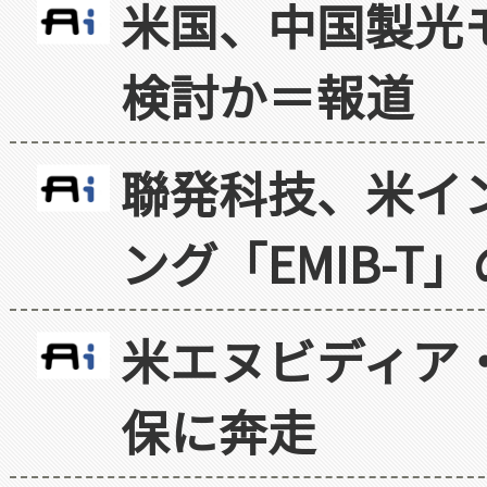
米国、中国製光
検討か＝報道
聯発科技、米イ
ング「EMIB-T
米エヌビディア・
保に奔走