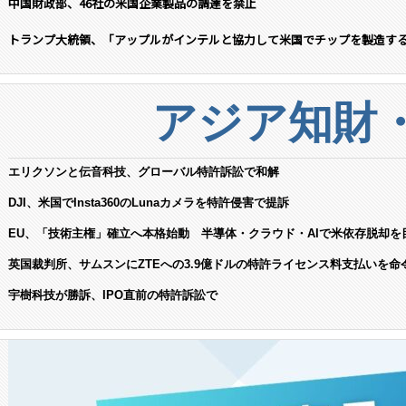
中国財政部、46社の米国企業製品の調達を禁止
トランプ大統領、「アップルがインテルと協力して米国でチップを製造す
アジア知財
エリクソンと伝音科技、グローバル特許訴訟で和解
DJI、米国でInsta360のLunaカメラを特許侵害で提訴
EU、「技術主権」確立へ本格始動 半導体・クラウド・AIで米依存脱却を
英国裁判所、サムスンにZTEへの3.9億ドルの特許ライセンス料支払いを命
宇樹科技が勝訴、IPO直前の特許訴訟で