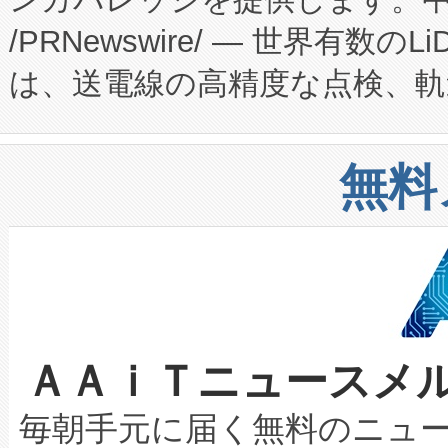
ーエネルギー貯蔵システム（B
Fully-Connected Continuous M
/PRNewswire/ — 世界有数の
た。 Voltaiq独自のAI搭
プログラムには、施設設計・内装
は、送電線の高精度な点検、軌
定、統合、導入、運用に至る
に関する技術移転および知的財産
や穀物倉庫におけるバルク材の
安全性を追跡し、確保する事を
構造化トレーニングカリキュ
リューション「Avia 2」を発
増加しているデータセンター
上げおよび商用化段階におけ
無料
したAvia 2は、1,000メ
る電力網に大きな負担をかけ
設備整備および立ち上げ調整
狭視野のFOVを切り替えるこ
事業者の負担軽減という課題
加組織は、Enzeneのバイオ
ケーブル、枝などの細かな対
系統連系を迅速にし、ピーク需
選定された製品について、自
なレーザースポットにより、高
限を超えて利用可能な電力容量
取得できる可能性もあります。
ＡＡｉＴニュースメ
な環境下でも豊かなディテー
持できるよう貢献します。こ
設には、3億～4億ドルかかるこ
キロメートル範囲を検出 Livox Unveil
ービスレベル契約（SLA）違
最高経営責任者（CEO）であるHi
毎朝手元に届く無料のニュ