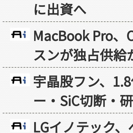
に出資へ
MacBook Pr
スンが独占供給
宇晶股フン、1.
ー・SiC切断・
LGイノテック、