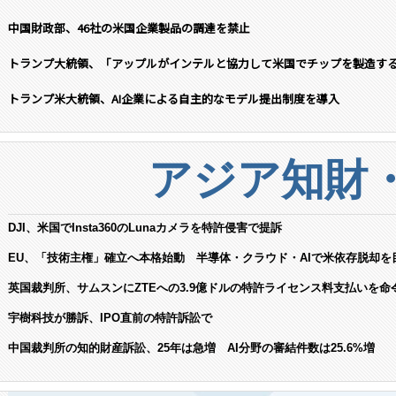
中国財政部、46社の米国企業製品の調達を禁止
トランプ大統領、「アップルがインテルと協力して米国でチップを製造す
トランプ米大統領、AI企業による自主的なモデル提出制度を導入
アジア知財
DJI、米国でInsta360のLunaカメラを特許侵害で提訴
EU、「技術主権」確立へ本格始動 半導体・クラウド・AIで米依存脱却を
英国裁判所、サムスンにZTEへの3.9億ドルの特許ライセンス料支払いを命
宇樹科技が勝訴、IPO直前の特許訴訟で
中国裁判所の知的財産訴訟、25年は急増 AI分野の審結件数は25.6%増