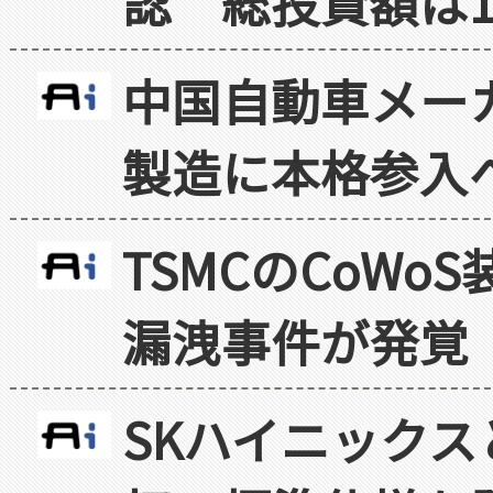
認 総投資額は1
中国自動車メー
製造に本格参入
TSMCのCoW
漏洩事件が発覚
SKハイニックス