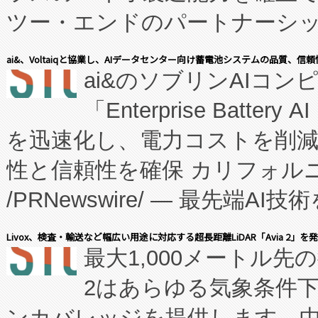
ツー・エンドのパートナーシッ
表しました。 同社の実績あるEnzeneX®
ai&、Voltaiqと協業し、AIデータセンター向け蓄電池システムの品質、信
ai&のソブリンAIコンピ
manufacturing™ (FC
「Enterprise Batte
たNeXは、バイオ医薬品製造
を迅速化し、電力コストを削
従来のフェッドバッチ施設の
性と信頼性を確保 カリフォルニア
に、患者やサプライチェーン
/PRNewswire/ — 最先端
キー方式で拡張性が高く、持
会社エーアイ・アンド：本社横
す。FCCM‑を活用した現地
Livox、検査・輸送など幅広い用途に対応する超長距離LiDAR「Avia 2」を
最大1,000メートル先
President原信平）と、エ
患者にとっての費用負担を大幅
2はあらゆる気象条件
ードするVoltaiqは、日本に
のアクセスを大幅に拡大することができ
ンカバレッジを提供します。中国