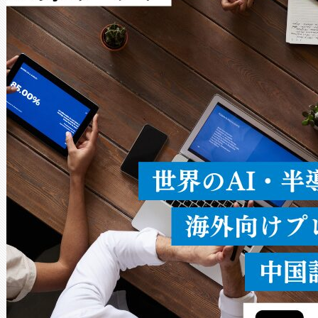
Avia 2は、2種類のFOVオ
× 80°のノーマルモード、長距離
ードを切り替えて使用するこ
ることなく、単一のデバイス
うにします。遠距離まで届く
密度なスキャ
[…]