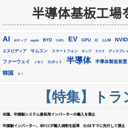
半導体基板工場
AI
EV
NVID
GPU
BYD
LLM
AIチップ
apple
CATL
IC
サムスン
エヌビディア
スマートフォン
ディスプレ
チップ
テスラ
半導体
ファーウェイ
半導体製造装置
ロボット
メモリ
韓国
ＡＩ
【特集】トラン
米国、中国製システム連系用インバーターの輸入を禁止
中国製インバーター、米FCCが輸入規制を起草 EUはすでに先行して禁止