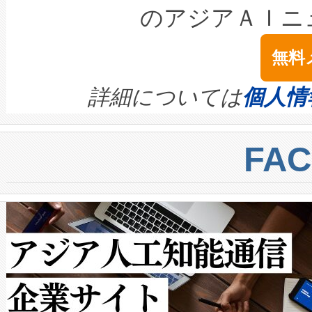
LiDAR for Inspections, Transpor
テリー性能の劣化によるダウ
す。「当社のfully-connected c
のアジアＡＩニ
は1535 nmレーザーを搭載
念は、現在データセンターが
ームを利用すれば、6,000万～
無料
イズの小径化を実現すること
ます。 Voltaiq provides a comple
きます。この効率性は、フェ
す。ノーマルモードでは、Avia
quality and reliability for AI da
詳細については
個人情
BESS stack to ensure battery qual
ートル先まで検出でき、これは
centers. Voltaiqは、a
トに対して約600メートルに
FA
からシステム統合、試運転、
では、反射率10％のターゲッ
クルの各段階のデータを監視
で向上し、最大検知距離は1,0
[…]
ットだけで最大1キロメートル
ルの変電所周囲を監視でき、
作業と点群処理を簡素化できま