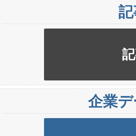
記
記
企業デ