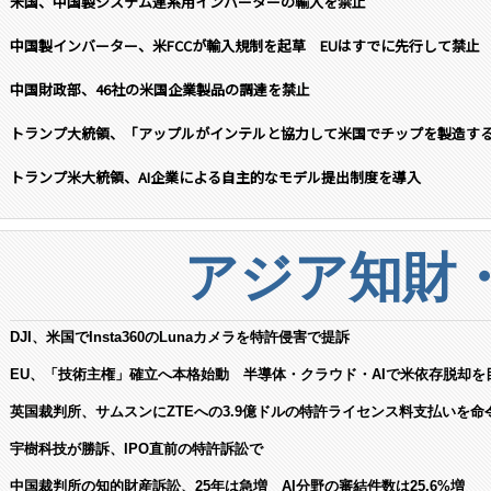
米国、中国製システム連系用インバーターの輸入を禁止
中国製インバーター、米FCCが輸入規制を起草 EUはすでに先行して禁止
中国財政部、46社の米国企業製品の調達を禁止
トランプ大統領、「アップルがインテルと協力して米国でチップを製造す
トランプ米大統領、AI企業による自主的なモデル提出制度を導入
アジア知財
DJI、米国でInsta360のLunaカメラを特許侵害で提訴
EU、「技術主権」確立へ本格始動 半導体・クラウド・AIで米依存脱却を
英国裁判所、サムスンにZTEへの3.9億ドルの特許ライセンス料支払いを命
宇樹科技が勝訴、IPO直前の特許訴訟で
中国裁判所の知的財産訴訟、25年は急増 AI分野の審結件数は25.6%増