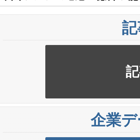
記
記
企業デ