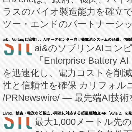
ラスのバイオ製造能力を確立
ツー・エンドのパートナーシッ
表しました。 同社の実績あるEnzeneX®
ai&、Voltaiqと協業し、AIデータセンター向け蓄電池システムの品質、信
ai&のソブリンAIコンピ
manufacturing™ (FC
「Enterprise Batte
たNeXは、バイオ医薬品製造
を迅速化し、電力コストを削
従来のフェッドバッチ施設の
性と信頼性を確保 カリフォルニア
に、患者やサプライチェーン
/PRNewswire/ — 最先端
キー方式で拡張性が高く、持
会社エーアイ・アンド：本社横
す。FCCM‑を活用した現地
Livox、検査・輸送など幅広い用途に対応する超長距離LiDAR「Avia 2」を
最大1,000メートル先
President原信平）と、エ
患者にとっての費用負担を大幅