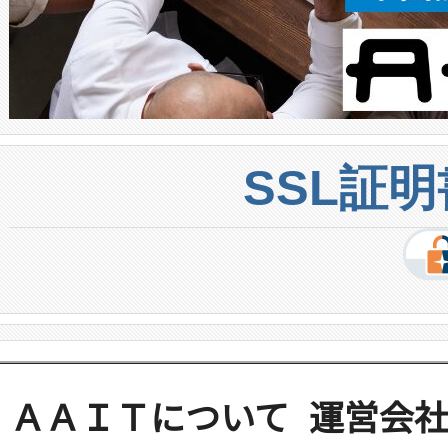
SSL証
ＡＡＩＴについて
運営会