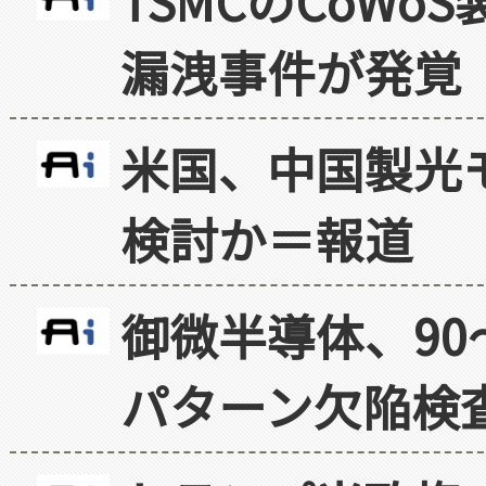
TSMCのCoW
漏洩事件が発覚
米国、中国製光
検討か＝報道
御微半導体、90
パターン欠陥検