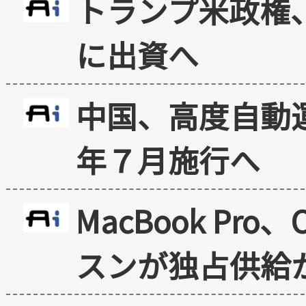
トランプ米政権
に出資へ
中国、高度自動
年７月施行へ
MacBook Pr
スンが独占供給