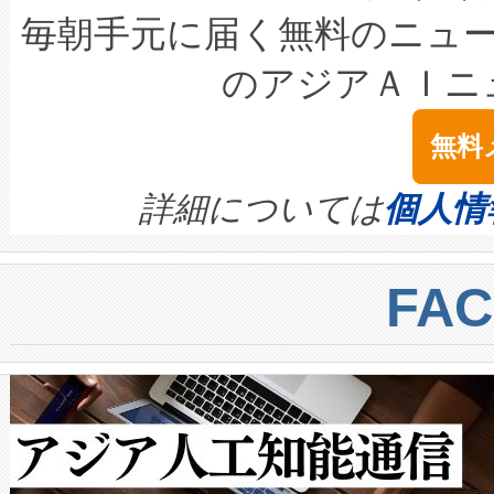
キロメートル範囲を検出 Livox Unveil
ービスレベル契約（SLA）違
最高経営責任者（CEO）であるHi
毎朝手元に届く無料のニュ
LiDAR for Inspections, Transpor
テリー性能の劣化によるダウ
す。「当社のfully-connected c
のアジアＡＩニ
は1535 nmレーザーを搭載
念は、現在データセンターが
ームを利用すれば、6,000万～
無料
イズの小径化を実現すること
ます。 Voltaiq provides a comple
きます。この効率性は、フェ
す。ノーマルモードでは、Avia
quality and reliability for AI da
詳細については
個人情
BESS stack to ensure battery qual
ートル先まで検出でき、これは
centers. Voltaiqは、a
トに対して約600メートルに
FA
からシステム統合、試運転、
では、反射率10％のターゲッ
クルの各段階のデータを監視
で向上し、最大検知距離は1,0
[…]
ットだけで最大1キロメートル
ルの変電所周囲を監視でき、