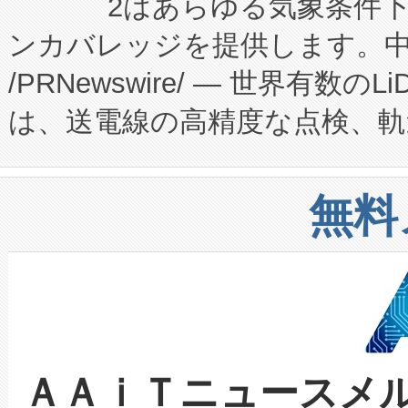
2はあらゆる気象条件
ードするVoltaiqは、日本に
のアクセスを大幅に拡大することができ
ンカバレッジを提供します。中国
ーエネルギー貯蔵システム（B
Fully-Connected Continuous M
/PRNewswire/ — 世界有数の
た。 Voltaiq独自のAI搭
プログラムには、施設設計・内装
は、送電線の高精度な点検、軌
定、統合、導入、運用に至る
に関する技術移転および知的財産
や穀物倉庫におけるバルク材の
安全性を追跡し、確保する事を
構造化トレーニングカリキュ
リューション「Avia 2」を発
増加しているデータセンター
上げおよび商用化段階におけ
無料
したAvia 2は、1,000メ
る電力網に大きな負担をかけ
設備整備および立ち上げ調整
狭視野のFOVを切り替えるこ
事業者の負担軽減という課題
加組織は、Enzeneのバイオ
ケーブル、枝などの細かな対
系統連系を迅速にし、ピーク需
選定された製品について、自
なレーザースポットにより、高
限を超えて利用可能な電力容量
取得できる可能性もあります。
ＡＡｉＴニュースメ
な環境下でも豊かなディテー
持できるよう貢献します。こ
設には、3億～4億ドルかかるこ