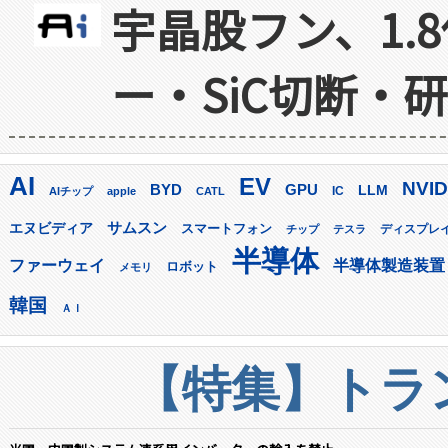
宇晶股フン、1.
ー・SiC切断・
AI
EV
NVID
GPU
BYD
LLM
AIチップ
apple
CATL
IC
サムスン
エヌビディア
スマートフォン
ディスプレ
チップ
テスラ
半導体
ファーウェイ
半導体製造装置
ロボット
メモリ
韓国
ＡＩ
【特集】トラン