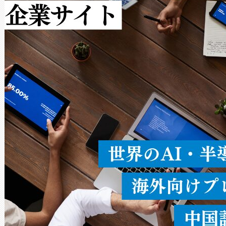
作業と点群処理を簡素化できま
Avia 2は、2種類のFOVオ
× 80°のノーマルモード、長距離
ードを切り替えて使用するこ
ることなく、単一のデバイス
うにします。遠距離まで届く
密度なスキャ
[…]