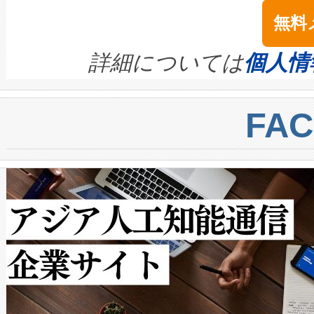
念は、現在データセンターが
ームを利用すれば、6,000万～
無料
イズの小径化を実現すること
ます。 Voltaiq provides a comple
きます。この効率性は、フェ
す。ノーマルモードでは、Avia
quality and reliability for AI da
詳細については
個人情
BESS stack to ensure battery qual
ートル先まで検出でき、これは
centers. Voltaiqは、a
トに対して約600メートルに
FA
からシステム統合、試運転、
では、反射率10％のターゲッ
クルの各段階のデータを監視
で向上し、最大検知距離は1,0
[…]
ットだけで最大1キロメートル
ルの変電所周囲を監視でき、
作業と点群処理を簡素化できま
Avia 2は、2種類のFOVオ