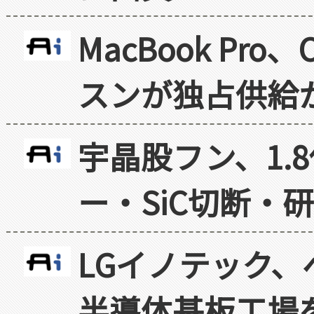
MacBook Pr
スンが独占供給
宇晶股フン、1.
ー・SiC切断・
LGイノテック、
半導体基板工場