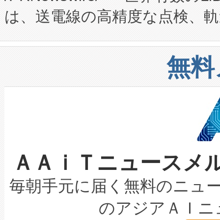
は、送電線の高精度な点検、軌
定、統合、導入、運用に至る
に関する技術移転および知的財産
や穀物倉庫におけるバルク材の
安全性を追跡し、確保する事を
構造化トレーニングカリキュ
リューション「Avia 2」を発
増加しているデータセンター
上げおよび商用化段階におけ
無料
したAvia 2は、1,000メ
る電力網に大きな負担をかけ
設備整備および立ち上げ調整
狭視野のFOVを切り替えるこ
事業者の負担軽減という課題
加組織は、Enzeneのバイオ
ケーブル、枝などの細かな対
系統連系を迅速にし、ピーク需
選定された製品について、自
なレーザースポットにより、高
限を超えて利用可能な電力容量
取得できる可能性もあります。
ＡＡｉＴニュースメ
な環境下でも豊かなディテー
持できるよう貢献します。こ
設には、3億～4億ドルかかるこ
キロメートル範囲を検出 Livox Unveil
ービスレベル契約（SLA）違
最高経営責任者（CEO）であるHi
毎朝手元に届く無料のニュ
LiDAR for Inspections, Transpor
テリー性能の劣化によるダウ
す。「当社のfully-connected c
のアジアＡＩニ
は1535 nmレーザーを搭載