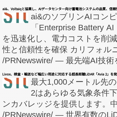
表しました。 同社の実績あるEnzeneX®
ai&、Voltaiqと協業し、AIデータセンター向け蓄電池システムの品質、信
ai&のソブリンAIコンピ
manufacturing™ (FC
「Enterprise Batte
たNeXは、バイオ医薬品製造
を迅速化し、電力コストを削
従来のフェッドバッチ施設の
性と信頼性を確保 カリフォルニア
に、患者やサプライチェーン
/PRNewswire/ — 最先端
キー方式で拡張性が高く、持
会社エーアイ・アンド：本社横
す。FCCM‑を活用した現地
Livox、検査・輸送など幅広い用途に対応する超長距離LiDAR「Avia 2」を
最大1,000メートル先
President原信平）と、エ
患者にとっての費用負担を大幅
2はあらゆる気象条件
ードするVoltaiqは、日本に
のアクセスを大幅に拡大することができ
ンカバレッジを提供します。中国
ーエネルギー貯蔵システム（B
Fully-Connected Continuous M
/PRNewswire/ — 世界有数の
た。 Voltaiq独自のAI搭
プログラムには、施設設計・内装