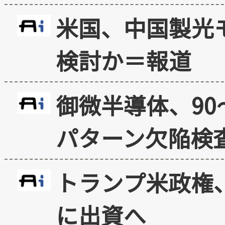
米国、中国製光
検討か＝報道
御微半導体、90
パターン欠陥検
トランプ米政権
に出資へ