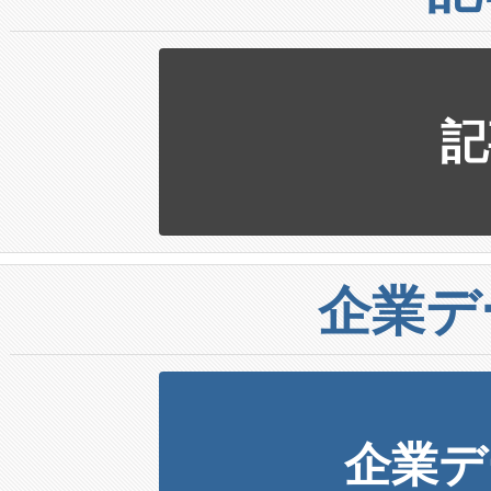
記
企業デ
企業デ