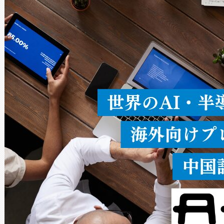
× 80°のノーマルモード、長距離
ードを切り替えて使用するこ
ることなく、単一のデバイス
うにします。遠距離まで届く
密度なスキャ
[…]