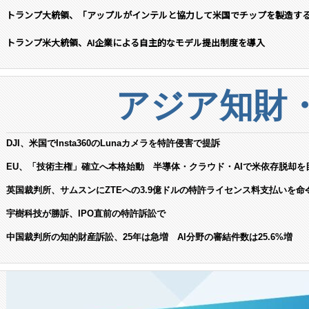
トランプ大統領、「アップルがインテルと協力して米国でチップを製造す
トランプ米大統領、AI企業による自主的なモデル提出制度を導入
アジア知財
DJI、米国でInsta360のLunaカメラを特許侵害で提訴
EU、「技術主権」確立へ本格始動 半導体・クラウド・AIで米依存脱却を
英国裁判所、サムスンにZTEへの3.9億ドルの特許ライセンス料支払いを命
宇樹科技が勝訴、IPO直前の特許訴訟で
中国裁判所の知的財産訴訟、25年は急増 AI分野の審結件数は25.6%増