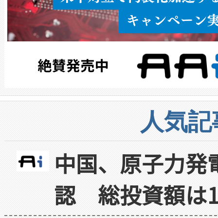
人気記
中国、原子力発
認 総投資額は1