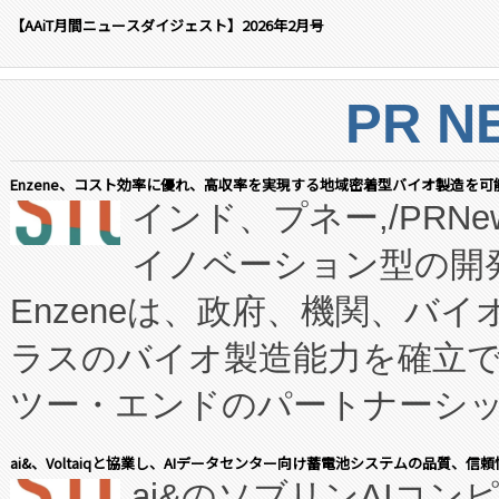
【AAiT月間ニュースダイジェスト】2026年2月号
PR N
Enzene、コスト効率に優れ、高収率を実現する地域密着型バイオ製造を可
インド、プネー,/PRNe
イノベーション型の開発
Enzeneは、政府、機関、バ
ラスのバイオ製造能力を確立
ツー・エンドのパートナーシッ
表しました。 同社の実績あるEnzeneX®
ai&、Voltaiqと協業し、AIデータセンター向け蓄電池システムの品質、信
ai&のソブリンAIコンピ
manufacturing™ (FC