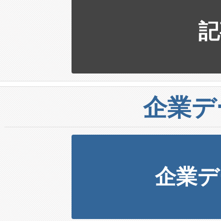
記
企業デ
企業デ