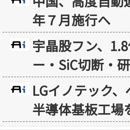
中国、高度自動
年７月施行へ
宇晶股フン、1.
ー・SiC切断・
LGイノテック、
半導体基板工場