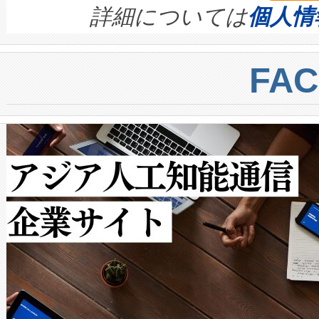
す。ノーマルモードでは、Avia
quality and reliability for AI da
詳細については
個人情
BESS stack to ensure battery qual
ートル先まで検出でき、これは
centers. Voltaiqは、a
トに対して約600メートルに
FA
からシステム統合、試運転、
では、反射率10％のターゲッ
クルの各段階のデータを監視
で向上し、最大検知距離は1,0
[…]
ットだけで最大1キロメートル
ルの変電所周囲を監視でき、
作業と点群処理を簡素化できま
Avia 2は、2種類のFOVオ
× 80°のノーマルモード、長距離
ードを切り替えて使用するこ