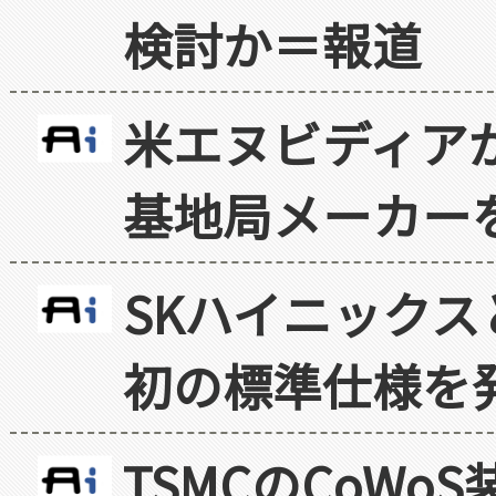
検討か＝報道
米エヌビディア
基地局メーカー
SKハイニックス
初の標準仕様を
TSMCのCoW