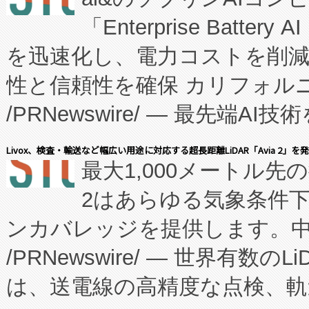
「Enterprise Batte
たNeXは、バイオ医薬品製造
を迅速化し、電力コストを削
従来のフェッドバッチ施設の
性と信頼性を確保 カリフォルニア
に、患者やサプライチェーン
/PRNewswire/ — 最先端
キー方式で拡張性が高く、持
会社エーアイ・アンド：本社横
す。FCCM‑を活用した現地
Livox、検査・輸送など幅広い用途に対応する超長距離LiDAR「Avia 2」を
最大1,000メートル先
President原信平）と、エ
患者にとっての費用負担を大幅
2はあらゆる気象条件
ードするVoltaiqは、日本に
のアクセスを大幅に拡大することができ
ンカバレッジを提供します。中国
ーエネルギー貯蔵システム（B
Fully-Connected Continuous M
/PRNewswire/ — 世界有数の
た。 Voltaiq独自のAI搭
プログラムには、施設設計・内装
は、送電線の高精度な点検、軌
定、統合、導入、運用に至る
に関する技術移転および知的財産