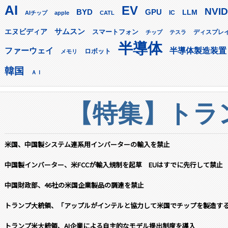
AI
EV
NVID
GPU
BYD
LLM
AIチップ
apple
CATL
IC
サムスン
エヌビディア
スマートフォン
ディスプレ
チップ
テスラ
半導体
ファーウェイ
半導体製造装置
ロボット
メモリ
韓国
ＡＩ
【特集】トラン
米国、中国製システム連系用インバーターの輸入を禁止
中国製インバーター、米FCCが輸入規制を起草 EUはすでに先行して禁止
中国財政部、46社の米国企業製品の調達を禁止
トランプ大統領、「アップルがインテルと協力して米国でチップを製造す
トランプ米大統領、AI企業による自主的なモデル提出制度を導入