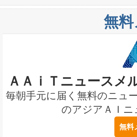
や穀物倉庫におけるバルク材の
安全性を追跡し、確保する事を
構造化トレーニングカリキュ
リューション「Avia 2」を発
増加しているデータセンター
上げおよび商用化段階におけ
無料
したAvia 2は、1,000メ
る電力網に大きな負担をかけ
設備整備および立ち上げ調整
狭視野のFOVを切り替えるこ
事業者の負担軽減という課題
加組織は、Enzeneのバイオ
ケーブル、枝などの細かな対
系統連系を迅速にし、ピーク需
選定された製品について、自
なレーザースポットにより、高
限を超えて利用可能な電力容量
取得できる可能性もあります。
ＡＡｉＴニュースメ
な環境下でも豊かなディテー
持できるよう貢献します。こ
設には、3億～4億ドルかかるこ
キロメートル範囲を検出 Livox Unveil
ービスレベル契約（SLA）違
最高経営責任者（CEO）であるHi
毎朝手元に届く無料のニュ
LiDAR for Inspections, Transpor
テリー性能の劣化によるダウ
す。「当社のfully-connected c
のアジアＡＩニ
は1535 nmレーザーを搭載
念は、現在データセンターが
ームを利用すれば、6,000万～
無料
イズの小径化を実現すること
ます。 Voltaiq provides a comple
きます。この効率性は、フェ