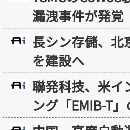
漏洩事件が発覚
長シン存儲、北京
を建設へ
聯発科技、米イ
ング「EMIB-T