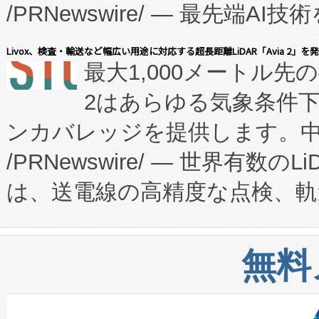
/PRNewswire/ — 最先端
キー方式で拡張性が高く、持
会社エーアイ・アンド：本社横
す。FCCM‑を活用した現地
Livox、検査・輸送など幅広い用途に対応する超長距離LiDAR「Avia 2」を
最大1,000メートル先
President原信平）と、エ
患者にとっての費用負担を大幅
2はあらゆる気象条件
ードするVoltaiqは、日本に
のアクセスを大幅に拡大することができ
ンカバレッジを提供します。中国
ーエネルギー貯蔵システム（B
Fully-Connected Continuous M
/PRNewswire/ — 世界有数の
た。 Voltaiq独自のAI搭
プログラムには、施設設計・内装
は、送電線の高精度な点検、軌
定、統合、導入、運用に至る
に関する技術移転および知的財産
や穀物倉庫におけるバルク材の
安全性を追跡し、確保する事を
構造化トレーニングカリキュ
リューション「Avia 2」を発
増加しているデータセンター
上げおよび商用化段階におけ
無料
したAvia 2は、1,000メ
る電力網に大きな負担をかけ
設備整備および立ち上げ調整
狭視野のFOVを切り替えるこ
事業者の負担軽減という課題
加組織は、Enzeneのバイオ