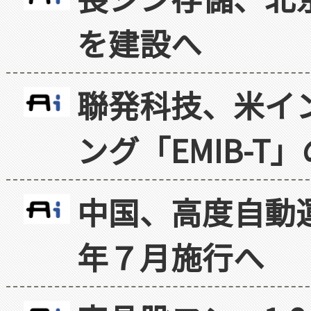
を建設へ
聯発科技、米イ
ング「EMIB-T
中国、高度自動
年７月施行へ