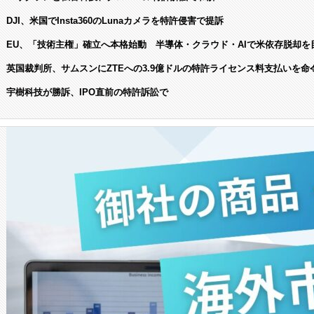
DJI、米国でInsta360のLunaカメラを特許侵害で提訴
EU、「技術主権」確立へ本格始動 半導体・クラウド・AIで米依存脱却を
英国裁判所、サムスンにZTEへの3.9億ドルの特許ライセンス料支払いを命
宇樹科技が勝訴、IPO直前の特許訴訟で