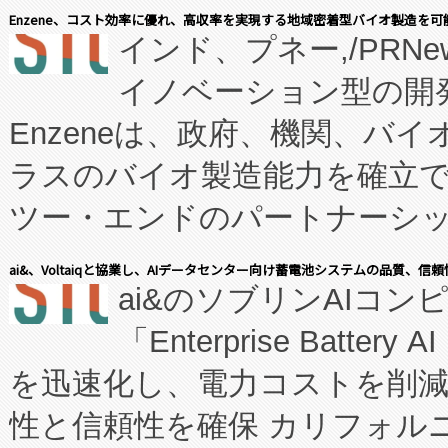
Enzene、コスト効率に優れ、高収率を実現する地域密着型バイオ製造を可
インド、プネー,/PRNe
イノベーション型の開発
Enzeneは、政府、機関、バ
ラスのバイオ製造能力を確立
ツー・エンドのパートナーシッ
表しました。 同社の実績あるEnzeneX®
ai&、Voltaiqと協業し、AIデータセンター向け蓄電池システムの品質、信
ai&のソブリンAIコンピ
manufacturing™ (FC
「Enterprise Batte
たNeXは、バイオ医薬品製造
を迅速化し、電力コストを削
従来のフェッドバッチ施設の
性と信頼性を確保 カリフォルニア
に、患者やサプライチェーン