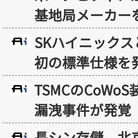
基地局メーカー
SKハイニックス
初の標準仕様を
TSMCのCoW
漏洩事件が発覚
長シン存儲、北京