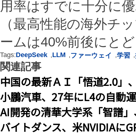
用率はすでに十分に優
（最高性能の海外チッ
ームは40%前後にと
Tags:
DeepSeek
,
LLM
,
,
,
ファーウェイ
学習
関連記事
中国の最新ＡＩ「悟道2.0」、
小鵬汽車、27年にL4の自動
AI開発の清華大学系「智譜」
バイトダンス、米NVIDIAに