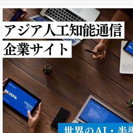
クルの各段階のデータを監視
で向上し、最大検知距離は1,0
[…]
ットだけで最大1キロメートル
ルの変電所周囲を監視でき、
作業と点群処理を簡素化できま
Avia 2は、2種類のFOVオ
× 80°のノーマルモード、長距離
ードを切り替えて使用するこ
ることなく、単一のデバイス
うにします。遠距離まで届く
密度なスキャ
[…]