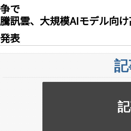
争で
騰訊雲、大規模AIモデル向
発表
記
記