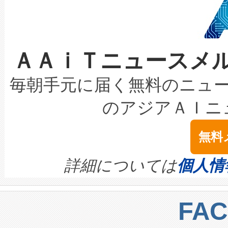
ケーブル、枝などの細かな対
系統連系を迅速にし、ピーク需
選定された製品について、自
なレーザースポットにより、高
限を超えて利用可能な電力容量
取得できる可能性もあります。
ＡＡｉＴニュースメ
な環境下でも豊かなディテー
持できるよう貢献します。こ
設には、3億～4億ドルかかるこ
キロメートル範囲を検出 Livox Unveil
ービスレベル契約（SLA）違
最高経営責任者（CEO）であるHi
毎朝手元に届く無料のニュ
LiDAR for Inspections, Transpor
テリー性能の劣化によるダウ
す。「当社のfully-connected c
のアジアＡＩニ
は1535 nmレーザーを搭載
念は、現在データセンターが
ームを利用すれば、6,000万～
無料
イズの小径化を実現すること
ます。 Voltaiq provides a comple
きます。この効率性は、フェ
す。ノーマルモードでは、Avia
quality and reliability for AI da
詳細については
個人情
BESS stack to ensure battery qual
ートル先まで検出でき、これは
centers. Voltaiqは、a
トに対して約600メートルに
FA
からシステム統合、試運転、
では、反射率10％のターゲッ