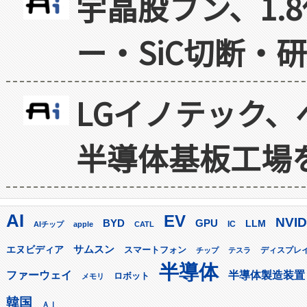
宇晶股フン、1.
ー・SiC切断・
LGイノテック、
半導体基板工場
AI
EV
NVID
GPU
BYD
LLM
AIチップ
apple
CATL
IC
サムスン
エヌビディア
スマートフォン
ディスプレ
チップ
テスラ
半導体
ファーウェイ
半導体製造装置
ロボット
メモリ
韓国
ＡＩ