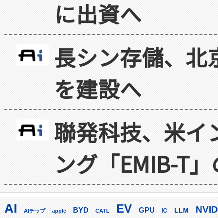
に出資へ
長シン存儲、北京
を建設へ
聯発科技、米イ
ング「EMIB-T
AI
EV
NVID
GPU
BYD
LLM
AIチップ
apple
CATL
IC