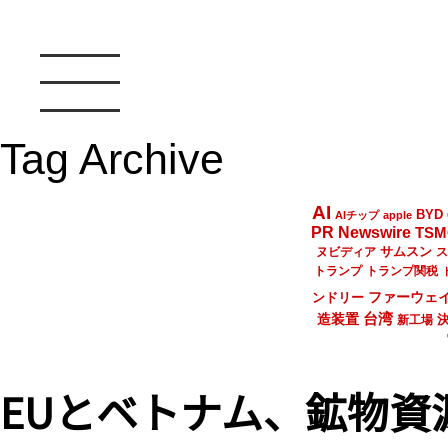
Tag Archive
AI
BYD
AIチップ
apple
PR Newswire
TSM
サムスン
ヌビディア
ス
トランプ
トランプ関税
ファーウェ
ンドリー
台湾
造装置
新工場
EUとベトナム、鉱物資