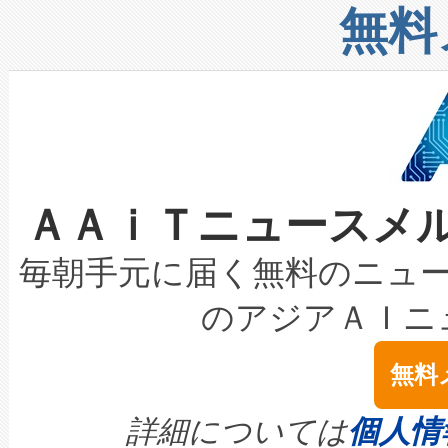
リューション「Avia 2」を発
増加しているデータセンター
上げおよび商用化段階におけ
無料
したAvia 2は、1,000メ
る電力網に大きな負担をかけ
設備整備および立ち上げ調整
狭視野のFOVを切り替えるこ
事業者の負担軽減という課題
加組織は、Enzeneのバイオ
ケーブル、枝などの細かな対
系統連系を迅速にし、ピーク需
選定された製品について、自
なレーザースポットにより、高
限を超えて利用可能な電力容量
取得できる可能性もあります。
ＡＡｉＴニュースメ
な環境下でも豊かなディテー
持できるよう貢献します。こ
設には、3億～4億ドルかかるこ
キロメートル範囲を検出 Livox Unveil
ービスレベル契約（SLA）違
最高経営責任者（CEO）であるHi
毎朝手元に届く無料のニュ
LiDAR for Inspections, Transpor
テリー性能の劣化によるダウ
す。「当社のfully-connected c
のアジアＡＩニ
は1535 nmレーザーを搭載
念は、現在データセンターが
ームを利用すれば、6,000万～
無料
イズの小径化を実現すること
ます。 Voltaiq provides a comple
きます。この効率性は、フェ
す。ノーマルモードでは、Avia
quality and reliability for AI da
詳細については
個人情