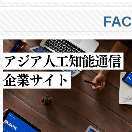
BESS stack to ensure battery qual
ートル先まで検出でき、これは
centers. Voltaiqは、a
トに対して約600メートルに
FA
からシステム統合、試運転、
では、反射率10％のターゲッ
クルの各段階のデータを監視
で向上し、最大検知距離は1,0
[…]
ットだけで最大1キロメートル
ルの変電所周囲を監視でき、
作業と点群処理を簡素化できま
Avia 2は、2種類のFOVオ
× 80°のノーマルモード、長距離
ードを切り替えて使用するこ
ることなく、単一のデバイス