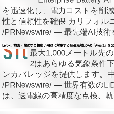
たNeXは、バイオ医薬品製造
を迅速化し、電力コストを削
従来のフェッドバッチ施設の
性と信頼性を確保 カリフォルニア
に、患者やサプライチェーン
/PRNewswire/ — 最先端
キー方式で拡張性が高く、持
会社エーアイ・アンド：本社横
す。FCCM‑を活用した現地
Livox、検査・輸送など幅広い用途に対応する超長距離LiDAR「Avia 2」を
最大1,000メートル先
President原信平）と、エ
患者にとっての費用負担を大幅
2はあらゆる気象条件
ードするVoltaiqは、日本に
のアクセスを大幅に拡大することができ
ンカバレッジを提供します。中国
ーエネルギー貯蔵システム（B
Fully-Connected Continuous M
/PRNewswire/ — 世界有数の
た。 Voltaiq独自のAI搭
プログラムには、施設設計・内装
は、送電線の高精度な点検、軌
定、統合、導入、運用に至る
に関する技術移転および知的財産
や穀物倉庫におけるバルク材の
安全性を追跡し、確保する事を
構造化トレーニングカリキュ