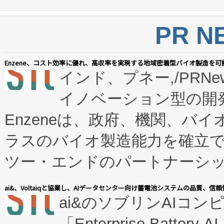
PR N
Enzene、コスト効率に優れ、高収率を実現する地域密着型バイオ製造を可
インド、プネー,/PRNe
イノベーション型の開発
Enzeneは、政府、機関、バ
ラスのバイオ製造能力を確立
ツー・エンドのパートナーシッ
表しました。 同社の実績あるEnzeneX®
ai&、Voltaiqと協業し、AIデータセンター向け蓄電池システムの品質、信
ai&のソブリンAIコンピ
manufacturing™ (FC
「Enterprise Batte