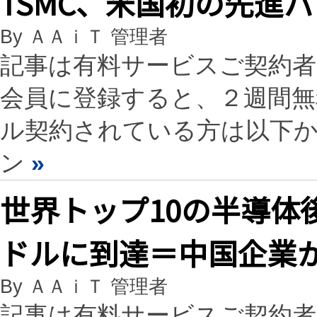
TSMC、米国初の先進
By ＡＡｉＴ 管理者
記事は有料サービスご契約
会員に登録すると、２週間
ル契約されている方は以下
ン
»
世界トップ10の半導体後
ドルに到達＝中国企業
By ＡＡｉＴ 管理者
記事は有料サービスご契約