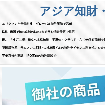
アジア知財
エリクソンと伝音科技、グローバル特許訴訟で和解
DJI、米国でInsta360のLunaカメラを特許侵害で提訴
EU、「技術主権」確立へ本格始動 半導体・クラウド・AIで米依存脱却を
英国裁判所、サムスンにZTEへの3.9億ドルの特許ライセンス料支払いを命
宇樹科技が勝訴、IPO直前の特許訴訟で