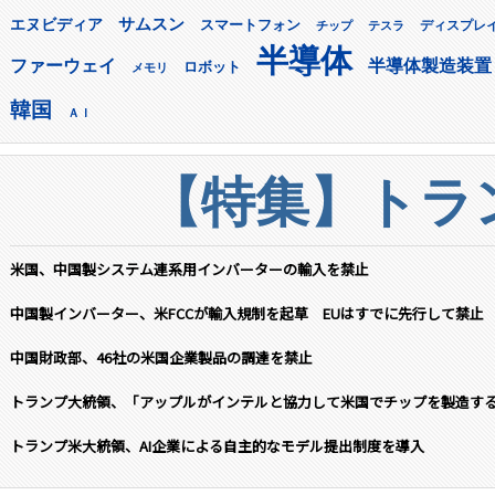
サムスン
エヌビディア
スマートフォン
ディスプレ
チップ
テスラ
半導体
ファーウェイ
半導体製造装置
ロボット
メモリ
韓国
ＡＩ
【特集】トラン
米国、中国製システム連系用インバーターの輸入を禁止
中国製インバーター、米FCCが輸入規制を起草 EUはすでに先行して禁止
中国財政部、46社の米国企業製品の調達を禁止
トランプ大統領、「アップルがインテルと協力して米国でチップを製造す
トランプ米大統領、AI企業による自主的なモデル提出制度を導入