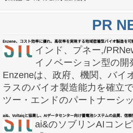
PR N
Enzene、コスト効率に優れ、高収率を実現する地域密着型バイオ製造を可
インド、プネー,/PRNe
イノベーション型の開発
Enzeneは、政府、機関、バ
ラスのバイオ製造能力を確立
ツー・エンドのパートナーシッ
表しました。 同社の実績あるEnzeneX®
ai&、Voltaiqと協業し、AIデータセンター向け蓄電池システムの品質、信
ai&のソブリンAIコンピ
manufacturing™ (FC