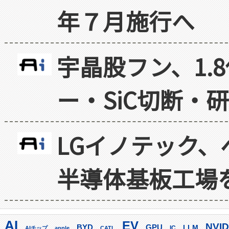
年７月施行へ
宇晶股フン、1.
ー・SiC切断・
LGイノテック、
半導体基板工場
AI
EV
NVID
GPU
BYD
LLM
AIチップ
apple
CATL
IC