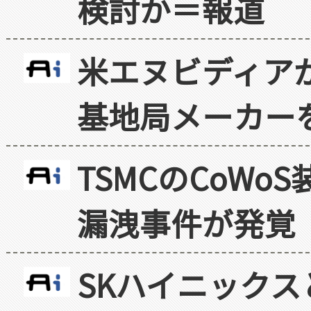
検討か＝報道
米エヌビディア
基地局メーカー
TSMCのCoW
漏洩事件が発覚
SKハイニックス