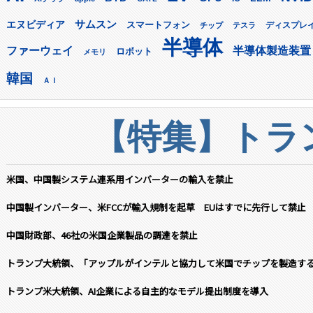
サムスン
エヌビディア
スマートフォン
ディスプレ
チップ
テスラ
半導体
ファーウェイ
半導体製造装置
ロボット
メモリ
韓国
ＡＩ
【特集】トラン
米国、中国製システム連系用インバーターの輸入を禁止
中国製インバーター、米FCCが輸入規制を起草 EUはすでに先行して禁止
中国財政部、46社の米国企業製品の調達を禁止
トランプ大統領、「アップルがインテルと協力して米国でチップを製造す
トランプ米大統領、AI企業による自主的なモデル提出制度を導入