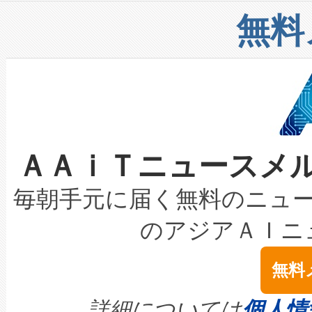
リューション「Avia 2」を発
増加しているデータセンター
上げおよび商用化段階におけ
無料
したAvia 2は、1,000メ
る電力網に大きな負担をかけ
設備整備および立ち上げ調整
狭視野のFOVを切り替えるこ
事業者の負担軽減という課題
加組織は、Enzeneのバイオ
ケーブル、枝などの細かな対
系統連系を迅速にし、ピーク需
選定された製品について、自
なレーザースポットにより、高
限を超えて利用可能な電力容量
取得できる可能性もあります。
ＡＡｉＴニュースメ
な環境下でも豊かなディテー
持できるよう貢献します。こ
設には、3億～4億ドルかかるこ
キロメートル範囲を検出 Livox Unveil
ービスレベル契約（SLA）違
最高経営責任者（CEO）であるHi
毎朝手元に届く無料のニュ
LiDAR for Inspections, Transpor
テリー性能の劣化によるダウ
す。「当社のfully-connected c
のアジアＡＩニ
は1535 nmレーザーを搭載
念は、現在データセンターが
ームを利用すれば、6,000万～
無料
イズの小径化を実現すること
ます。 Voltaiq provides a comple
きます。この効率性は、フェ
す。ノーマルモードでは、Avia
quality and reliability for AI da
詳細については
個人情