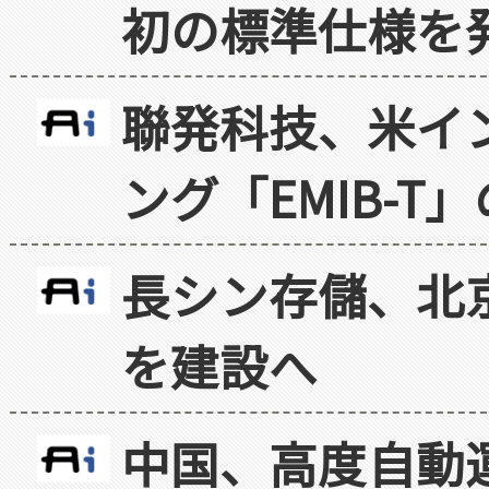
初の標準仕様を
聯発科技、米イ
ング「EMIB-T
長シン存儲、北京
を建設へ
中国、高度自動