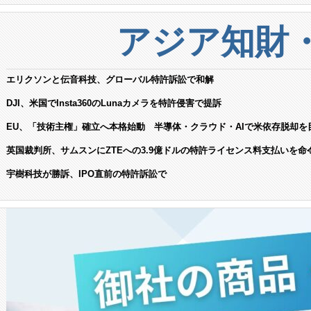
アジア知財
エリクソンと伝音科技、グローバル特許訴訟で和解
DJI、米国でInsta360のLunaカメラを特許侵害で提訴
EU、「技術主権」確立へ本格始動 半導体・クラウド・AIで米依存脱却を
英国裁判所、サムスンにZTEへの3.9億ドルの特許ライセンス料支払いを命
宇樹科技が勝訴、IPO直前の特許訴訟で