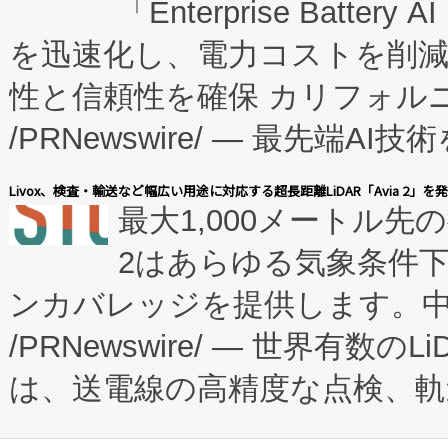
「Enterprise Batte
たNeXは、バイオ医薬品製造
を迅速化し、電力コストを削
従来のフェッドバッチ施設の
性と信頼性を確保 カリフォルニア
に、患者やサプライチェーン
/PRNewswire/ — 最先端
キー方式で拡張性が高く、持
会社エーアイ・アンド：本社横
す。FCCM‑を活用した現地
Livox、検査・輸送など幅広い用途に対応する超長距離LiDAR「Avia 2」を
最大1,000メートル先
President原信平）と、エ
患者にとっての費用負担を大幅
2はあらゆる気象条件
ードするVoltaiqは、日本に
のアクセスを大幅に拡大することができ
ンカバレッジを提供します。中国
ーエネルギー貯蔵システム（B
Fully-Connected Continuous M
/PRNewswire/ — 世界有数の
た。 Voltaiq独自のAI搭
プログラムには、施設設計・内装
は、送電線の高精度な点検、軌
定、統合、導入、運用に至る
に関する技術移転および知的財産
や穀物倉庫におけるバルク材の
安全性を追跡し、確保する事を
構造化トレーニングカリキュ