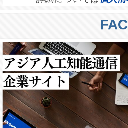
BESS stack to ensure battery qual
ートル先まで検出でき、これは
centers. Voltaiqは、a
トに対して約600メートルに
FA
からシステム統合、試運転、
では、反射率10％のターゲッ
クルの各段階のデータを監視
で向上し、最大検知距離は1,0
[…]
ットだけで最大1キロメートル
ルの変電所周囲を監視でき、
作業と点群処理を簡素化できま
Avia 2は、2種類のFOVオ
× 80°のノーマルモード、長距離
ードを切り替えて使用するこ