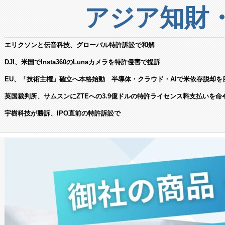
アジア知財
エリクソンと伝音科技、グローバル特許訴訟で和解
DJI、米国でInsta360のLunaカメラを特許侵害で提訴
EU、「技術主権」確立へ本格始動 半導体・クラウド・AIで米依存脱却を
英国裁判所、サムスンにZTEへの3.9億ドルの特許ライセンス料支払いを命
宇樹科技が勝訴、IPO直前の特許訴訟で