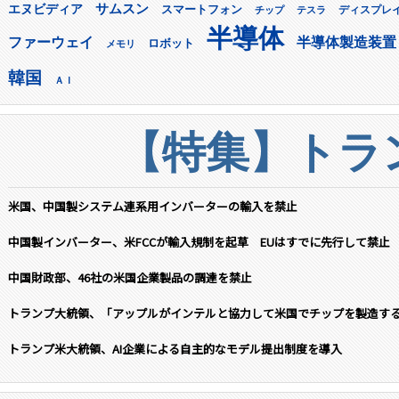
サムスン
エヌビディア
スマートフォン
ディスプレ
チップ
テスラ
半導体
ファーウェイ
半導体製造装置
ロボット
メモリ
韓国
ＡＩ
【特集】トラン
米国、中国製システム連系用インバーターの輸入を禁止
中国製インバーター、米FCCが輸入規制を起草 EUはすでに先行して禁止
中国財政部、46社の米国企業製品の調達を禁止
トランプ大統領、「アップルがインテルと協力して米国でチップを製造す
トランプ米大統領、AI企業による自主的なモデル提出制度を導入