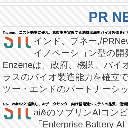
PR N
Enzene、コスト効率に優れ、高収率を実現する地域密着型バイオ製造を可
インド、プネー,/PRNe
イノベーション型の開発
Enzeneは、政府、機関、バ
ラスのバイオ製造能力を確立
ツー・エンドのパートナーシッ
表しました。 同社の実績あるEnzeneX®
ai&、Voltaiqと協業し、AIデータセンター向け蓄電池システムの品質、信
ai&のソブリンAIコンピ
manufacturing™ (FC
「Enterprise Batte
たNeXは、バイオ医薬品製造