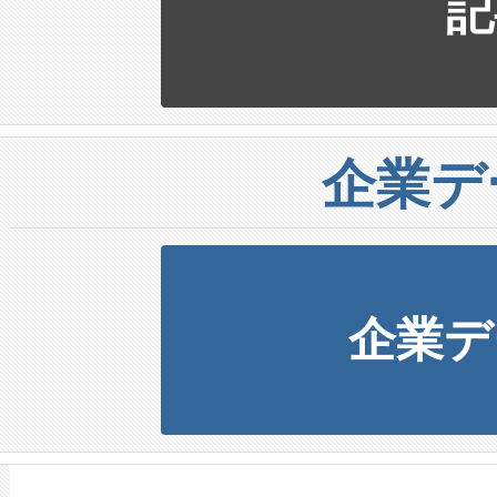
記
企業デ
企業デ