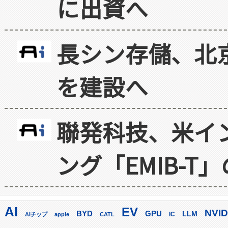
に出資へ
長シン存儲、北京
を建設へ
聯発科技、米イ
ング「EMIB-T
AI
EV
NVID
GPU
BYD
LLM
AIチップ
apple
CATL
IC