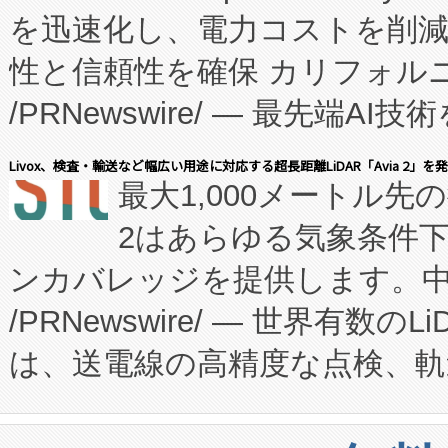
を迅速化し、電力コストを削
従来のフェッドバッチ施設の
性と信頼性を確保 カリフォルニア
に、患者やサプライチェーン
/PRNewswire/ — 最先端
キー方式で拡張性が高く、持
会社エーアイ・アンド：本社横
す。FCCM‑を活用した現地
Livox、検査・輸送など幅広い用途に対応する超長距離LiDAR「Avia 2」を
最大1,000メートル先
President原信平）と、エ
患者にとっての費用負担を大幅
2はあらゆる気象条件
ードするVoltaiqは、日本に
のアクセスを大幅に拡大することができ
ンカバレッジを提供します。中国
ーエネルギー貯蔵システム（B
Fully-Connected Continuous M
/PRNewswire/ — 世界有数の
た。 Voltaiq独自のAI搭
プログラムには、施設設計・内装
は、送電線の高精度な点検、軌
定、統合、導入、運用に至る
に関する技術移転および知的財産
や穀物倉庫におけるバルク材の
安全性を追跡し、確保する事を
構造化トレーニングカリキュ
リューション「Avia 2」を発