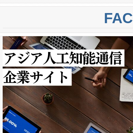
BESS stack to ensure battery qual
ートル先まで検出でき、これは
centers. Voltaiqは、a
トに対して約600メートルに
FA
からシステム統合、試運転、
では、反射率10％のターゲッ
クルの各段階のデータを監視
で向上し、最大検知距離は1,0
[…]
ットだけで最大1キロメートル
ルの変電所周囲を監視でき、
作業と点群処理を簡素化できま
Avia 2は、2種類のFOVオ
× 80°のノーマルモード、長距離
ードを切り替えて使用するこ
ることなく、単一のデバイス