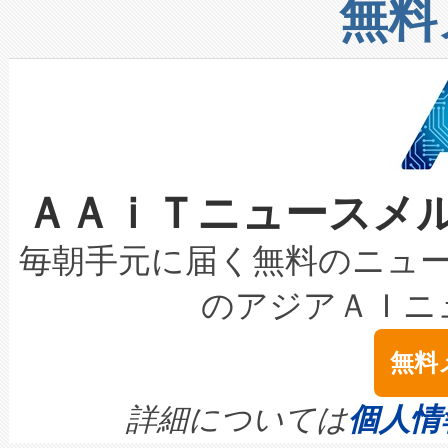
増加しているデータセンター
上げおよび商用化段階におけ
無料
したAvia 2は、1,000メ
る電力網に大きな負担をかけ
設備整備および立ち上げ調整
狭視野のFOVを切り替えるこ
事業者の負担軽減という課題
加組織は、Enzeneのバイオ
ケーブル、枝などの細かな対
系統連系を迅速にし、ピーク需
選定された製品について、自
なレーザースポットにより、高
限を超えて利用可能な電力容量
取得できる可能性もあります。
ＡＡｉＴニュースメ
な環境下でも豊かなディテー
持できるよう貢献します。こ
設には、3億～4億ドルかかるこ
キロメートル範囲を検出 Livox Unveil
ービスレベル契約（SLA）違
最高経営責任者（CEO）であるHi
毎朝手元に届く無料のニュ
LiDAR for Inspections, Transpor
テリー性能の劣化によるダウ
す。「当社のfully-connected c
のアジアＡＩニ
は1535 nmレーザーを搭載
念は、現在データセンターが
ームを利用すれば、6,000万～
無料
イズの小径化を実現すること
ます。 Voltaiq provides a comple
きます。この効率性は、フェ
す。ノーマルモードでは、Avia
quality and reliability for AI da
詳細については
個人情