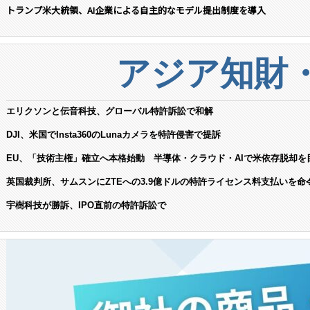
トランプ米大統領、AI企業による自主的なモデル提出制度を導入
アジア知財
エリクソンと伝音科技、グローバル特許訴訟で和解
DJI、米国でInsta360のLunaカメラを特許侵害で提訴
EU、「技術主権」確立へ本格始動 半導体・クラウド・AIで米依存脱却を
英国裁判所、サムスンにZTEへの3.9億ドルの特許ライセンス料支払いを命
宇樹科技が勝訴、IPO直前の特許訴訟で