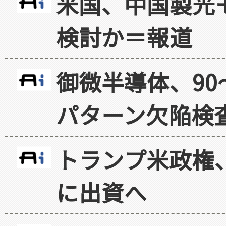
米国、中国製光
検討か＝報道
御微半導体、90
パターン欠陥検
トランプ米政権
に出資へ