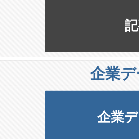
記
企業デ
企業デ