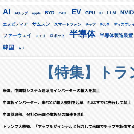
AI
EV
NVID
GPU
BYD
LLM
AIチップ
apple
CATL
IC
サムスン
エヌビディア
スマートフォン
ディスプレ
チップ
テスラ
半導体
ファーウェイ
半導体製造装置
ロボット
メモリ
韓国
ＡＩ
【特集】トラン
米国、中国製システム連系用インバーターの輸入を禁止
中国製インバーター、米FCCが輸入規制を起草 EUはすでに先行して禁止
中国財政部、46社の米国企業製品の調達を禁止
トランプ大統領、「アップルがインテルと協力して米国でチップを製造す