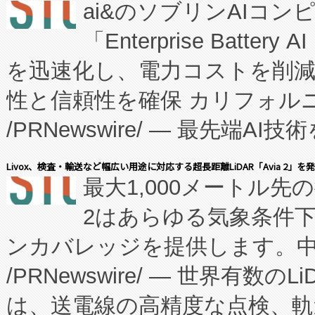
ai&のソブリンAIコンピ
manufacturing™ (FC
「Enterprise Batte
たNeXは、バイオ医薬品製造
を迅速化し、電力コストを削
従来のフェッドバッチ施設の
性と信頼性を確保 カリフォルニア
に、患者やサプライチェーン
/PRNewswire/ — 最先端
キー方式で拡張性が高く、持
会社エーアイ・アンド：本社横
す。FCCM‑を活用した現地
Livox、検査・輸送など幅広い用途に対応する超長距離LiDAR「Avia 2」を
最大1,000メートル先
President原信平）と、エ
患者にとっての費用負担を大幅
2はあらゆる気象条件
ードするVoltaiqは、日本に
のアクセスを大幅に拡大することができ
ンカバレッジを提供します。中国
ーエネルギー貯蔵システム（B
Fully-Connected Continuous M
/PRNewswire/ — 世界有数の
た。 Voltaiq独自のAI搭
プログラムには、施設設計・内装
は、送電線の高精度な点検、軌
定、統合、導入、運用に至る
に関する技術移転および知的財産