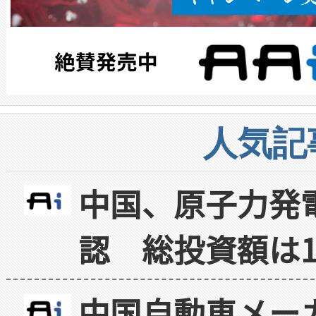
人気記
中国、原子力発
認 総投資額は1
中国自動車メー