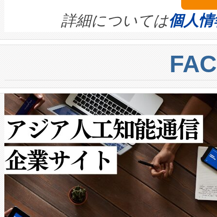
ます。 Voltaiq provides a comple
きます。この効率性は、フェ
す。ノーマルモードでは、Avia
quality and reliability for AI da
詳細については
個人情
BESS stack to ensure battery qual
ートル先まで検出でき、これは
centers. Voltaiqは、a
トに対して約600メートルに
FA
からシステム統合、試運転、
では、反射率10％のターゲッ
クルの各段階のデータを監視
で向上し、最大検知距離は1,0
[…]
ットだけで最大1キロメートル
ルの変電所周囲を監視でき、
作業と点群処理を簡素化できま
Avia 2は、2種類のFOVオ
× 80°のノーマルモード、長距離