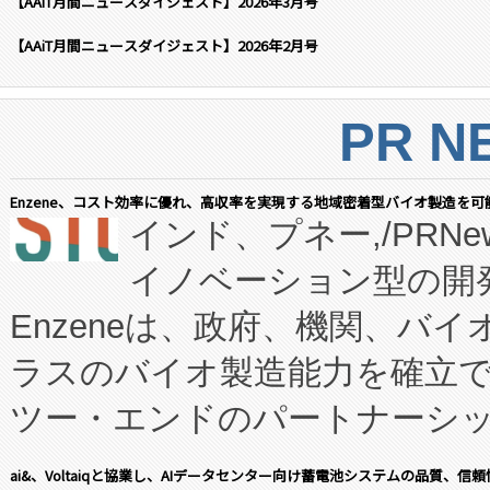
【AAiT月間ニュースダイジェスト】2026年3月号
【AAiT月間ニュースダイジェスト】2026年2月号
PR N
Enzene、コスト効率に優れ、高収率を実現する地域密着型バイオ製造を可
インド、プネー,/PRNe
イノベーション型の開発
Enzeneは、政府、機関、バ
ラスのバイオ製造能力を確立
ツー・エンドのパートナーシッ
表しました。 同社の実績あるEnzeneX®
ai&、Voltaiqと協業し、AIデータセンター向け蓄電池システムの品質、信