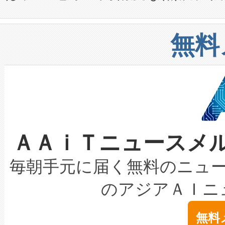
や穀物倉庫におけるバルク材の
安全性を追跡し、確保する事を
構造化トレーニングカリキュ
リューション「Avia 2」を発
増加しているデータセンター
上げおよび商用化段階におけ
無料
したAvia 2は、1,000メ
る電力網に大きな負担をかけ
設備整備および立ち上げ調整
狭視野のFOVを切り替えるこ
事業者の負担軽減という課題
加組織は、Enzeneのバイオ
ケーブル、枝などの細かな対
系統連系を迅速にし、ピーク需
選定された製品について、自
なレーザースポットにより、高
限を超えて利用可能な電力容量
取得できる可能性もあります。
ＡＡｉＴニュースメ
な環境下でも豊かなディテー
持できるよう貢献します。こ
設には、3億～4億ドルかかるこ
キロメートル範囲を検出 Livox Unveil
ービスレベル契約（SLA）違
最高経営責任者（CEO）であるHi
毎朝手元に届く無料のニュ
LiDAR for Inspections, Transpor
テリー性能の劣化によるダウ
す。「当社のfully-connected c
のアジアＡＩニ
は1535 nmレーザーを搭載
念は、現在データセンターが
ームを利用すれば、6,000万～
無料
イズの小径化を実現すること