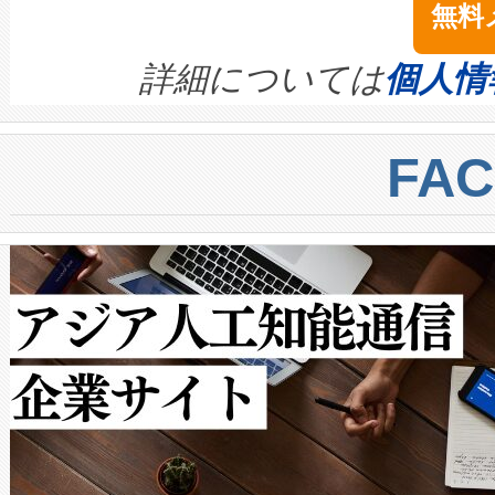
無料
イズの小径化を実現すること
ます。 Voltaiq provides a comple
きます。この効率性は、フェ
す。ノーマルモードでは、Avia
quality and reliability for AI da
詳細については
個人情
BESS stack to ensure battery qual
ートル先まで検出でき、これは
centers. Voltaiqは、a
トに対して約600メートルに
FA
からシステム統合、試運転、
では、反射率10％のターゲッ
クルの各段階のデータを監視
で向上し、最大検知距離は1,0
[…]
ットだけで最大1キロメートル
ルの変電所周囲を監視でき、
作業と点群処理を簡素化できま
Avia 2は、2種類のFOVオ
× 80°のノーマルモード、長距離