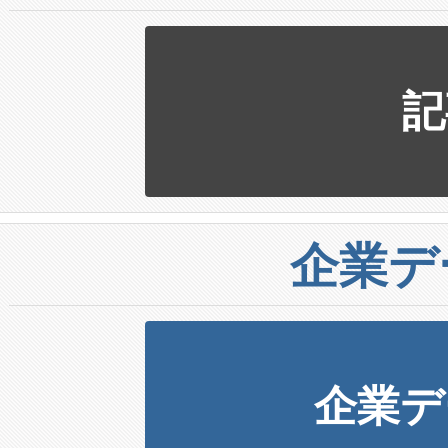
記
企業デ
企業デ