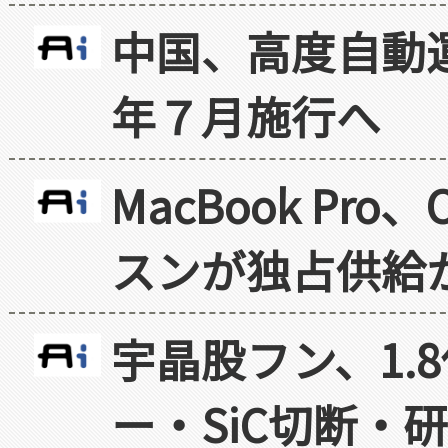
中国、高度自動
年７月施行へ
MacBook Pr
スンが独占供給
宇晶股フン、1.
ー・SiC切断・