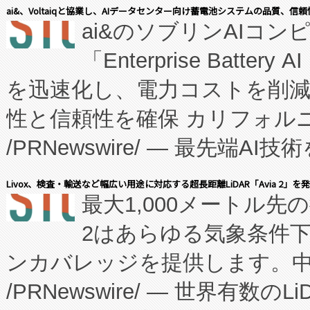
表しました。 同社の実績あるEnzeneX®
ai&、Voltaiqと協業し、AIデータセンター向け蓄電池システムの品質、信
ai&のソブリンAIコンピ
manufacturing™ (FC
「Enterprise Batte
たNeXは、バイオ医薬品製造
を迅速化し、電力コストを削
従来のフェッドバッチ施設の
性と信頼性を確保 カリフォルニア
に、患者やサプライチェーン
/PRNewswire/ — 最先端
キー方式で拡張性が高く、持
会社エーアイ・アンド：本社横
す。FCCM‑を活用した現地
Livox、検査・輸送など幅広い用途に対応する超長距離LiDAR「Avia 2」を
最大1,000メートル先
President原信平）と、エ
患者にとっての費用負担を大幅
2はあらゆる気象条件
ードするVoltaiqは、日本に
のアクセスを大幅に拡大することができ
ンカバレッジを提供します。中国
ーエネルギー貯蔵システム（B
Fully-Connected Continuous M
/PRNewswire/ — 世界有数の
た。 Voltaiq独自のAI搭
プログラムには、施設設計・内装