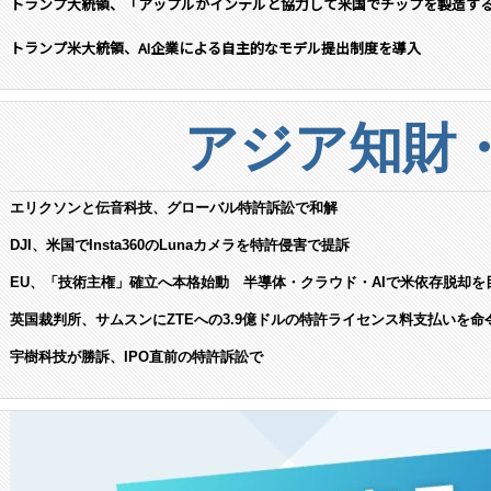
トランプ大統領、「アップルがインテルと協力して米国でチップを製造す
トランプ米大統領、AI企業による自主的なモデル提出制度を導入
アジア知財
エリクソンと伝音科技、グローバル特許訴訟で和解
DJI、米国でInsta360のLunaカメラを特許侵害で提訴
EU、「技術主権」確立へ本格始動 半導体・クラウド・AIで米依存脱却を
英国裁判所、サムスンにZTEへの3.9億ドルの特許ライセンス料支払いを命
宇樹科技が勝訴、IPO直前の特許訴訟で