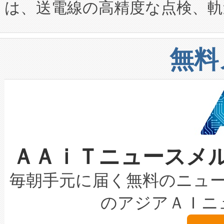
は、送電線の高精度な点検、軌
定、統合、導入、運用に至る
に関する技術移転および知的財産
や穀物倉庫におけるバルク材の
安全性を追跡し、確保する事を
構造化トレーニングカリキュ
リューション「Avia 2」を発
増加しているデータセンター
上げおよび商用化段階におけ
無料
したAvia 2は、1,000メ
る電力網に大きな負担をかけ
設備整備および立ち上げ調整
狭視野のFOVを切り替えるこ
事業者の負担軽減という課題
加組織は、Enzeneのバイオ
ケーブル、枝などの細かな対
系統連系を迅速にし、ピーク需
選定された製品について、自
なレーザースポットにより、高
限を超えて利用可能な電力容量
取得できる可能性もあります。
ＡＡｉＴニュースメ
な環境下でも豊かなディテー
持できるよう貢献します。こ
設には、3億～4億ドルかかるこ
キロメートル範囲を検出 Livox Unveil
ービスレベル契約（SLA）違
最高経営責任者（CEO）であるHi
毎朝手元に届く無料のニュ
LiDAR for Inspections, Transpor
テリー性能の劣化によるダウ
す。「当社のfully-connected c
のアジアＡＩニ
は1535 nmレーザーを搭載
念は、現在データセンターが
ームを利用すれば、6,000万～