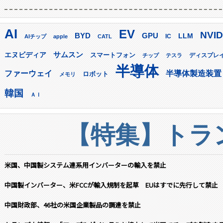
AI
EV
NVID
GPU
BYD
LLM
AIチップ
apple
CATL
IC
サムスン
エヌビディア
スマートフォン
ディスプレ
チップ
テスラ
半導体
ファーウェイ
半導体製造装置
ロボット
メモリ
韓国
ＡＩ
【特集】トラン
米国、中国製システム連系用インバーターの輸入を禁止
中国製インバーター、米FCCが輸入規制を起草 EUはすでに先行して禁止
中国財政部、46社の米国企業製品の調達を禁止