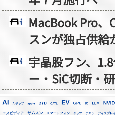
MacBook Pr
スンが独占供給
宇晶股フン、1.
ー・SiC切断・
AI
EV
NVID
GPU
BYD
LLM
AIチップ
apple
CATL
IC
サムスン
エヌビディア
スマートフォン
ディスプレ
チップ
テスラ