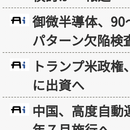
御微半導体、90
パターン欠陥検
トランプ米政権
に出資へ
中国、高度自動
年７月施行へ