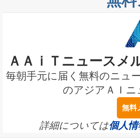
無料
したAvia 2は、1,000メ
る電力網に大きな負担をかけ
設備整備および立ち上げ調整
狭視野のFOVを切り替えるこ
事業者の負担軽減という課題
加組織は、Enzeneのバイオ
ケーブル、枝などの細かな対
系統連系を迅速にし、ピーク需
選定された製品について、自
なレーザースポットにより、高
限を超えて利用可能な電力容量
取得できる可能性もあります。
ＡＡｉＴニュースメ
な環境下でも豊かなディテー
持できるよう貢献します。こ
設には、3億～4億ドルかかるこ
キロメートル範囲を検出 Livox Unveil
ービスレベル契約（SLA）違
最高経営責任者（CEO）であるHi
毎朝手元に届く無料のニュ
LiDAR for Inspections, Transpor
テリー性能の劣化によるダウ
す。「当社のfully-connected c
のアジアＡＩニ
は1535 nmレーザーを搭載
念は、現在データセンターが
ームを利用すれば、6,000万～
無料
イズの小径化を実現すること
ます。 Voltaiq provides a comple
きます。この効率性は、フェ
す。ノーマルモードでは、Avia
quality and reliability for AI da
詳細については
個人情
BESS stack to ensure battery qual
ートル先まで検出でき、これは