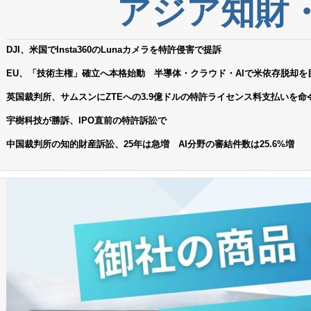
アジア知財
DJI、米国でInsta360のLunaカメラを特許侵害で提訴
EU、「技術主権」確立へ本格始動 半導体・クラウド・AIで米依存脱却を
英国裁判所、サムスンにZTEへの3.9億ドルの特許ライセンス料支払いを命
宇樹科技が勝訴、IPO直前の特許訴訟で
中国裁判所の知的財産訴訟、25年は急増 AI分野の審結件数は25.6%増