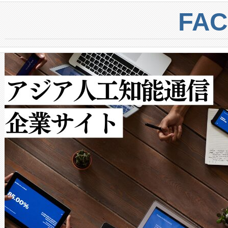
centers. Voltaiqは、a
トに対して約600メートルに
FA
からシステム統合、試運転、
では、反射率10％のターゲッ
クルの各段階のデータを監視
で向上し、最大検知距離は1,0
[…]
ットだけで最大1キロメートル
ルの変電所周囲を監視でき、
作業と点群処理を簡素化できま
Avia 2は、2種類のFOVオ
× 80°のノーマルモード、長距離
ードを切り替えて使用するこ
ることなく、単一のデバイス