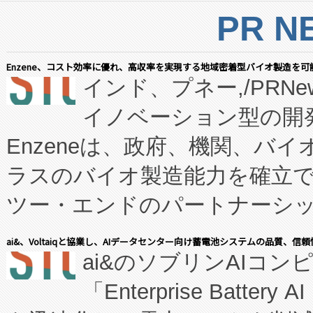
PR N
Enzene、コスト効率に優れ、高収率を実現する地域密着型バイオ製造を可
インド、プネー,/PRNe
イノベーション型の開発
Enzeneは、政府、機関、バ
ラスのバイオ製造能力を確立
ツー・エンドのパートナーシッ
表しました。 同社の実績あるEnzeneX®
ai&、Voltaiqと協業し、AIデータセンター向け蓄電池システムの品質、信
ai&のソブリンAIコンピ
manufacturing™ (FC
「Enterprise Batte
たNeXは、バイオ医薬品製造