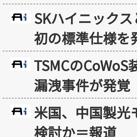
SKハイニックス
初の標準仕様を
TSMCのCoW
漏洩事件が発覚
米国、中国製光
検討か＝報道