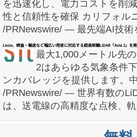
を迅速化し、電力コストを削
従来のフェッドバッチ施設の
性と信頼性を確保 カリフォルニア
に、患者やサプライチェーン
/PRNewswire/ — 最先端
キー方式で拡張性が高く、持
会社エーアイ・アンド：本社横
す。FCCM‑を活用した現地
Livox、検査・輸送など幅広い用途に対応する超長距離LiDAR「Avia 2」を
最大1,000メートル先
President原信平）と、エ
患者にとっての費用負担を大幅
2はあらゆる気象条件
ードするVoltaiqは、日本に
のアクセスを大幅に拡大することができ
ンカバレッジを提供します。中国
ーエネルギー貯蔵システム（B
Fully-Connected Continuous M
/PRNewswire/ — 世界有数の
た。 Voltaiq独自のAI搭
プログラムには、施設設計・内装
は、送電線の高精度な点検、軌
定、統合、導入、運用に至る
に関する技術移転および知的財産
や穀物倉庫におけるバルク材の
安全性を追跡し、確保する事を
構造化トレーニングカリキュ
リューション「Avia 2」を発
増加しているデータセンター
上げおよび商用化段階におけ