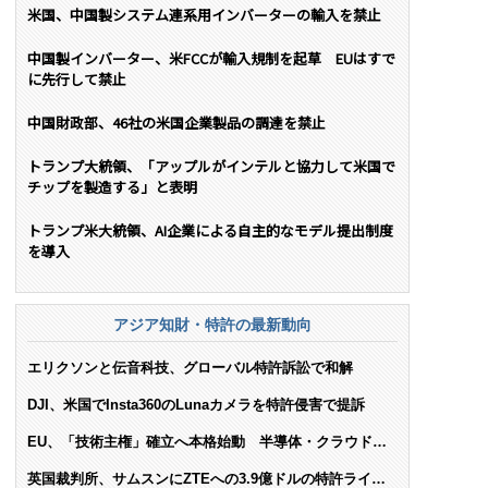
米国、中国製システム連系用インバーターの輸入を禁止
中国製インバーター、米FCCが輸入規制を起草 EUはすで
に先行して禁止
中国財政部、46社の米国企業製品の調達を禁止
トランプ大統領、「アップルがインテルと協力して米国で
チップを製造する」と表明
トランプ米大統領、AI企業による自主的なモデル提出制度
を導入
アジア知財・特許の最新動向
エリクソンと伝音科技、グローバル特許訴訟で和解
DJI、米国でInsta360のLunaカメラを特許侵害で提訴
EU、「技術主権」確立へ本格始動 半導体・クラウド・
AIで米依存脱却を目指す
英国裁判所、サムスンにZTEへの3.9億ドルの特許ライセ