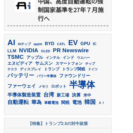
中国、高度自動運転の強
制国家基準を27年７月施
行へ
AI
EV
GPU
BYD
AIチップ
apple
CATL
IC
PR Newswire
NVIDIA
LLM
OLED
TSMC
アップル
インド
インテル
ウエハー
サムスン
エヌビディア
スマートフォン
チップ
トランプ
ディスプレイ
トランプ関税
テスラ
ドイツ
バッテリー
ファウンドリー
パワー半導体
半導体
ファーウェイ
ロボット
メモリ
台湾
半導体製造装置
決算
新工場
米中
韓国
自動運転
華為
電池
関税
車載電池
ＡＩ
【特集】トランプ2.0の対中政策