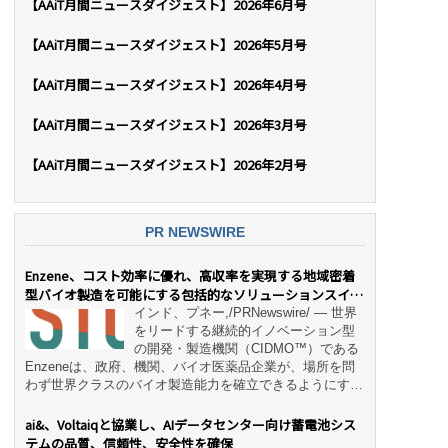
【AAiT月間ニュースダイジェスト】2026年6月号
【AAiT月間ニュースダイジェスト】2026年5月号
【AAiT月間ニュースダイジェスト】2026年4月号
【AAiT月間ニュースダイジェスト】2026年3月号
【AAiT月間ニュースダイジェスト】2026年2月号
PR NEWSWIRE
Enzene、コスト効率に優れ、高収率を実現する地域密着
型バイオ製造を可能にする包括的なソリューションスイー
ト「NeX™」 をリリース
インド、プネー,/PRNewswire/ — 世界
をリードする継続的イノベーション型
の開発・製造機関（CIDMO™）である
Enzeneは、政府、機関、バイオ医薬品企業が、場所を問
わず世界クラスのバイオ製造能力を確立できるようにす
る、変革的なエンド・ツー・エンドのパートナーシップモ
デル「NeX™」の立ち上げを発表しました。 同社の実績
ai&、Voltaiqと協業し、AIデータセンター向け蓄電池シス
あるEnzeneX® fully‑connected continuous
テムの品質、信頼性、安全性を確保