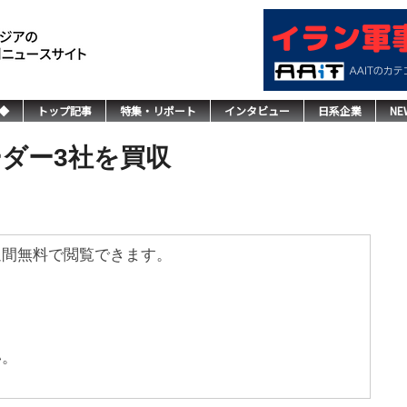
◆
トップ記事
特集・リポート
インタビュー
日系企業
NE
ーダー3社を買収
週間無料で閲覧できます。
い。