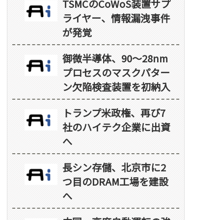
TSMCのCoWoS装置サプ
ライヤー、情報漏洩事件
が発覚
御微半導体、90～28nm
プロセスのマスクパター
ン欠陥検査装置を初納入
トランプ米政権、再び7
社のハイテク企業に出資
へ
長シン存儲、北京市に2
つ目のDRAM工場を建設
へ