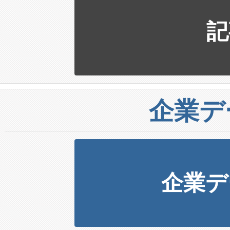
記
企業デ
企業デ