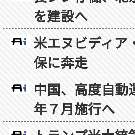
を建設へ
米エヌビディア・
保に奔走
中国、高度自動
年７月施行へ