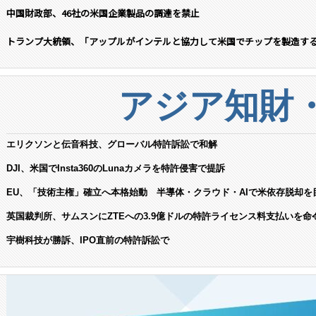
中国財政部、46社の米国企業製品の調達を禁止
トランプ大統領、「アップルがインテルと協力して米国でチップを製造す
アジア知財
エリクソンと伝音科技、グローバル特許訴訟で和解
DJI、米国でInsta360のLunaカメラを特許侵害で提訴
EU、「技術主権」確立へ本格始動 半導体・クラウド・AIで米依存脱却を
英国裁判所、サムスンにZTEへの3.9億ドルの特許ライセンス料支払いを命
宇樹科技が勝訴、IPO直前の特許訴訟で