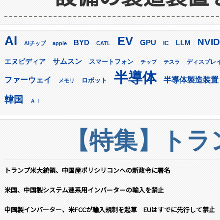
AI
EV
NVID
GPU
BYD
LLM
AIチップ
apple
CATL
IC
サムスン
エヌビディア
スマートフォン
ディスプレ
チップ
テスラ
半導体
ファーウェイ
半導体製造装置
ロボット
メモリ
韓国
ＡＩ
【特集】トラン
トランプ米大統領、中国産ポリシリコンへの新政令に署名
米国、中国製システム連系用インバーターの輸入を禁止
中国製インバーター、米FCCが輸入規制を起草 EUはすでに先行して禁止