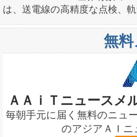
は、送電線の高精度な点検、軌
定、統合、導入、運用に至る
に関する技術移転および知的財産
や穀物倉庫におけるバルク材の
安全性を追跡し、確保する事を
構造化トレーニングカリキュ
リューション「Avia 2」を発
増加しているデータセンター
上げおよび商用化段階におけ
無料
したAvia 2は、1,000メ
る電力網に大きな負担をかけ
設備整備および立ち上げ調整
狭視野のFOVを切り替えるこ
事業者の負担軽減という課題
加組織は、Enzeneのバイオ
ケーブル、枝などの細かな対
系統連系を迅速にし、ピーク需
選定された製品について、自
なレーザースポットにより、高
限を超えて利用可能な電力容量
取得できる可能性もあります。
ＡＡｉＴニュースメ
な環境下でも豊かなディテー
持できるよう貢献します。こ
設には、3億～4億ドルかかるこ
キロメートル範囲を検出 Livox Unveil
ービスレベル契約（SLA）違
最高経営責任者（CEO）であるHi
毎朝手元に届く無料のニュ
LiDAR for Inspections, Transpor
テリー性能の劣化によるダウ
す。「当社のfully-connected c
のアジアＡＩニ
は1535 nmレーザーを搭載