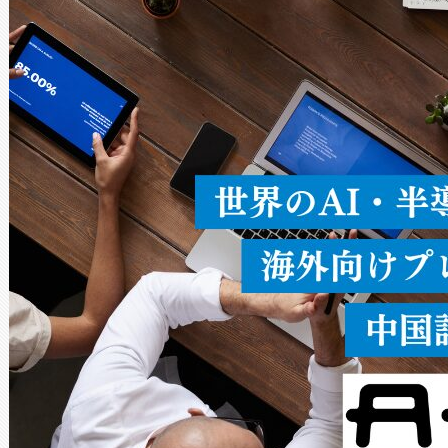
× 80°のノーマルモード、長距離
ードを切り替えて使用するこ
ることなく、単一のデバイス
うにします。遠距離まで届く
密度なスキャ
[…]