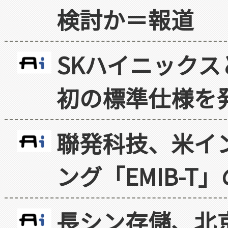
検討か＝報道
SKハイニックス
初の標準仕様を
聯発科技、米イ
ング「EMIB-T
長シン存儲、北京