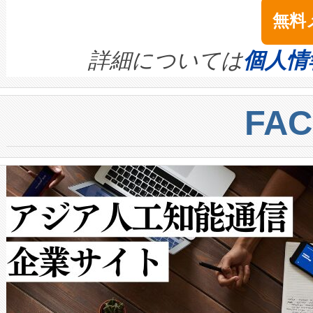
念は、現在データセンターが
ームを利用すれば、6,000万～
無料
イズの小径化を実現すること
ます。 Voltaiq provides a comple
きます。この効率性は、フェ
す。ノーマルモードでは、Avia
quality and reliability for AI da
詳細については
個人情
BESS stack to ensure battery qual
ートル先まで検出でき、これは
centers. Voltaiqは、a
トに対して約600メートルに
FA
からシステム統合、試運転、
では、反射率10％のターゲッ
クルの各段階のデータを監視
で向上し、最大検知距離は1,0
[…]
ットだけで最大1キロメートル
ルの変電所周囲を監視でき、
作業と点群処理を簡素化できま
Avia 2は、2種類のFOVオ