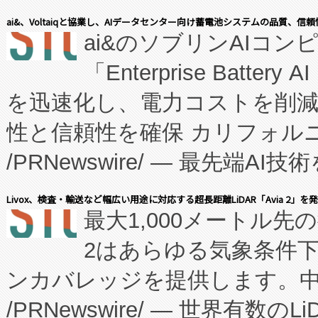
表しました。 同社の実績あるEnzeneX®
ai&、Voltaiqと協業し、AIデータセンター向け蓄電池システムの品質、信
ai&のソブリンAIコンピ
manufacturing™ (FC
「Enterprise Batte
たNeXは、バイオ医薬品製造
を迅速化し、電力コストを削
従来のフェッドバッチ施設の
性と信頼性を確保 カリフォルニア
に、患者やサプライチェーン
/PRNewswire/ — 最先端
キー方式で拡張性が高く、持
会社エーアイ・アンド：本社横
す。FCCM‑を活用した現地
Livox、検査・輸送など幅広い用途に対応する超長距離LiDAR「Avia 2」を
最大1,000メートル先
President原信平）と、エ
患者にとっての費用負担を大幅
2はあらゆる気象条件
ードするVoltaiqは、日本に
のアクセスを大幅に拡大することができ
ンカバレッジを提供します。中国
ーエネルギー貯蔵システム（B
Fully-Connected Continuous M
/PRNewswire/ — 世界有数の
た。 Voltaiq独自のAI搭
プログラムには、施設設計・内装