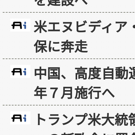
米エヌビディア・
保に奔走
中国、高度自動
年７月施行へ
トランプ米大統