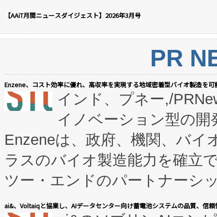
【AAiT月間ニュースダイジェスト】2026年3月号
PR N
Enzene、コスト効率に優れ、高収率を実現する地域密着型バイオ製造を可
インド、プネー,/PRNe
イノベーション型の開発
Enzeneは、政府、機関、バ
ラスのバイオ製造能力を確立
ツー・エンドのパートナーシッ
表しました。 同社の実績あるEnzeneX®
ai&、Voltaiqと協業し、AIデータセンター向け蓄電池システムの品質、信