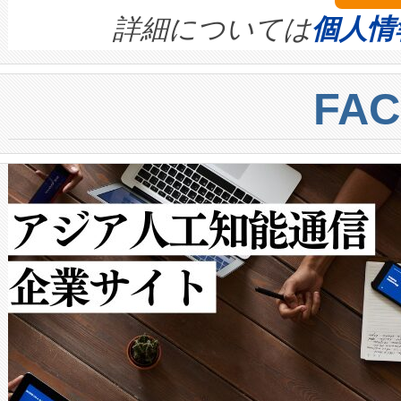
す。ノーマルモードでは、Avia
quality and reliability for AI da
詳細については
個人情
BESS stack to ensure battery qual
ートル先まで検出でき、これは
centers. Voltaiqは、a
トに対して約600メートルに
FA
からシステム統合、試運転、
では、反射率10％のターゲッ
クルの各段階のデータを監視
で向上し、最大検知距離は1,0
[…]
ットだけで最大1キロメートル
ルの変電所周囲を監視でき、
作業と点群処理を簡素化できま
Avia 2は、2種類のFOVオ
× 80°のノーマルモード、長距離
ードを切り替えて使用するこ