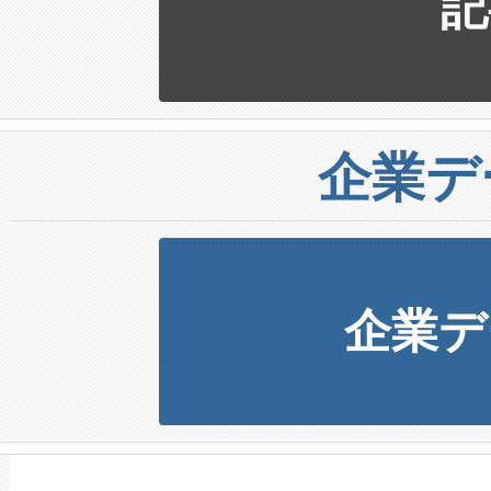
記
企業デ
企業デ