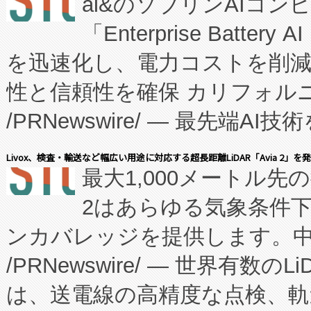
ai&のソブリンAIコンピ
manufacturing™ (FC
「Enterprise Batte
たNeXは、バイオ医薬品製造
を迅速化し、電力コストを削
従来のフェッドバッチ施設の
性と信頼性を確保 カリフォルニア
に、患者やサプライチェーン
/PRNewswire/ — 最先端
キー方式で拡張性が高く、持
会社エーアイ・アンド：本社横
す。FCCM‑を活用した現地
Livox、検査・輸送など幅広い用途に対応する超長距離LiDAR「Avia 2」を
最大1,000メートル先
President原信平）と、エ
患者にとっての費用負担を大幅
2はあらゆる気象条件
ードするVoltaiqは、日本に
のアクセスを大幅に拡大することができ
ンカバレッジを提供します。中国
ーエネルギー貯蔵システム（B
Fully-Connected Continuous M
/PRNewswire/ — 世界有数の
た。 Voltaiq独自のAI搭
プログラムには、施設設計・内装
は、送電線の高精度な点検、軌
定、統合、導入、運用に至る
に関する技術移転および知的財産