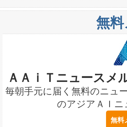
や穀物倉庫におけるバルク材の
安全性を追跡し、確保する事を
構造化トレーニングカリキュ
リューション「Avia 2」を発
増加しているデータセンター
上げおよび商用化段階におけ
無料
したAvia 2は、1,000メ
る電力網に大きな負担をかけ
設備整備および立ち上げ調整
狭視野のFOVを切り替えるこ
事業者の負担軽減という課題
加組織は、Enzeneのバイオ
ケーブル、枝などの細かな対
系統連系を迅速にし、ピーク需
選定された製品について、自
なレーザースポットにより、高
限を超えて利用可能な電力容量
取得できる可能性もあります。
ＡＡｉＴニュースメ
な環境下でも豊かなディテー
持できるよう貢献します。こ
設には、3億～4億ドルかかるこ
キロメートル範囲を検出 Livox Unveil
ービスレベル契約（SLA）違
最高経営責任者（CEO）であるHi
毎朝手元に届く無料のニュ
LiDAR for Inspections, Transpor
テリー性能の劣化によるダウ
す。「当社のfully-connected c
のアジアＡＩニ
は1535 nmレーザーを搭載
念は、現在データセンターが
ームを利用すれば、6,000万～
無料
イズの小径化を実現すること
ます。 Voltaiq provides a comple
きます。この効率性は、フェ