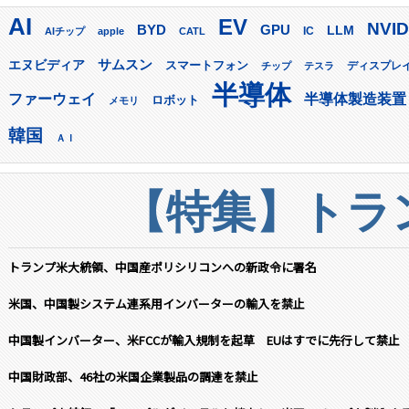
AI
EV
NVID
GPU
BYD
LLM
AIチップ
apple
CATL
IC
サムスン
エヌビディア
スマートフォン
ディスプレ
チップ
テスラ
半導体
ファーウェイ
半導体製造装置
ロボット
メモリ
韓国
ＡＩ
【特集】トラン
トランプ米大統領、中国産ポリシリコンへの新政令に署名
米国、中国製システム連系用インバーターの輸入を禁止
中国製インバーター、米FCCが輸入規制を起草 EUはすでに先行して禁止
中国財政部、46社の米国企業製品の調達を禁止