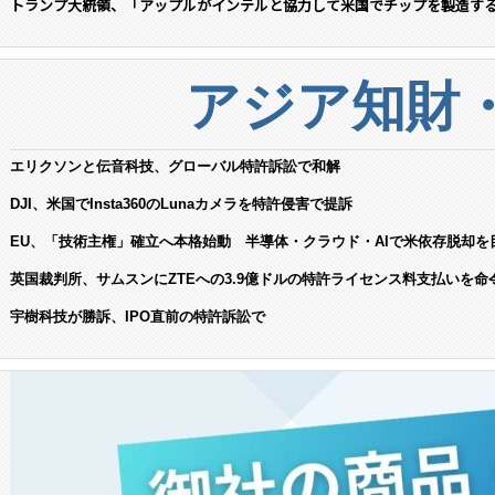
トランプ大統領、「アップルがインテルと協力して米国でチップを製造す
アジア知財
エリクソンと伝音科技、グローバル特許訴訟で和解
DJI、米国でInsta360のLunaカメラを特許侵害で提訴
EU、「技術主権」確立へ本格始動 半導体・クラウド・AIで米依存脱却を
英国裁判所、サムスンにZTEへの3.9億ドルの特許ライセンス料支払いを命
宇樹科技が勝訴、IPO直前の特許訴訟で