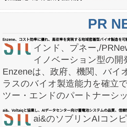
PR N
Enzene、コスト効率に優れ、高収率を実現する地域密着型バイオ製造を可
インド、プネー,/PRNe
イノベーション型の開発
Enzeneは、政府、機関、バ
ラスのバイオ製造能力を確立
ツー・エンドのパートナーシッ
表しました。 同社の実績あるEnzeneX®
ai&、Voltaiqと協業し、AIデータセンター向け蓄電池システムの品質、信
ai&のソブリンAIコンピ
manufacturing™ (FC