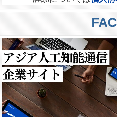
BESS stack to ensure battery qual
ートル先まで検出でき、これは
centers. Voltaiqは、a
トに対して約600メートルに
FA
からシステム統合、試運転、
では、反射率10％のターゲッ
クルの各段階のデータを監視
で向上し、最大検知距離は1,0
[…]
ットだけで最大1キロメートル
ルの変電所周囲を監視でき、
作業と点群処理を簡素化できま
Avia 2は、2種類のFOVオ
× 80°のノーマルモード、長距離
ードを切り替えて使用するこ