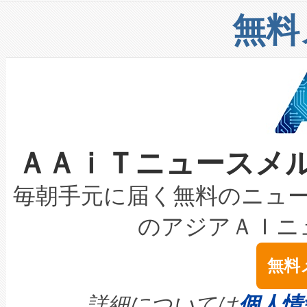
リューション「Avia 2」を発
増加しているデータセンター
上げおよび商用化段階におけ
無料
したAvia 2は、1,000メ
る電力網に大きな負担をかけ
設備整備および立ち上げ調整
狭視野のFOVを切り替えるこ
事業者の負担軽減という課題
加組織は、Enzeneのバイオ
ケーブル、枝などの細かな対
系統連系を迅速にし、ピーク需
選定された製品について、自
なレーザースポットにより、高
限を超えて利用可能な電力容量
取得できる可能性もあります。
ＡＡｉＴニュースメ
な環境下でも豊かなディテー
持できるよう貢献します。こ
設には、3億～4億ドルかかるこ
キロメートル範囲を検出 Livox Unveil
ービスレベル契約（SLA）違
最高経営責任者（CEO）であるHi
毎朝手元に届く無料のニュ
LiDAR for Inspections, Transpor
テリー性能の劣化によるダウ
す。「当社のfully-connected c
のアジアＡＩニ
は1535 nmレーザーを搭載
念は、現在データセンターが
ームを利用すれば、6,000万～
無料
イズの小径化を実現すること
ます。 Voltaiq provides a comple
きます。この効率性は、フェ
す。ノーマルモードでは、Avia
quality and reliability for AI da
詳細については
個人情