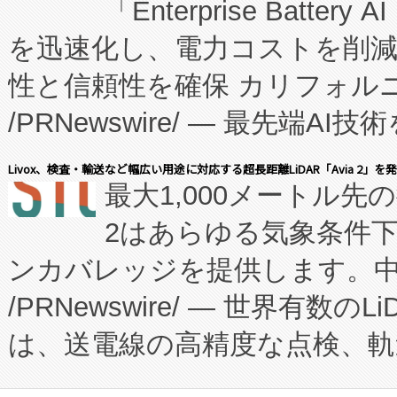
「Enterprise Batte
たNeXは、バイオ医薬品製造
を迅速化し、電力コストを削
従来のフェッドバッチ施設の
性と信頼性を確保 カリフォルニア
に、患者やサプライチェーン
/PRNewswire/ — 最先端
キー方式で拡張性が高く、持
会社エーアイ・アンド：本社横
す。FCCM‑を活用した現地
Livox、検査・輸送など幅広い用途に対応する超長距離LiDAR「Avia 2」を
最大1,000メートル先
President原信平）と、エ
患者にとっての費用負担を大幅
2はあらゆる気象条件
ードするVoltaiqは、日本に
のアクセスを大幅に拡大することができ
ンカバレッジを提供します。中国
ーエネルギー貯蔵システム（B
Fully-Connected Continuous M
/PRNewswire/ — 世界有数の
た。 Voltaiq独自のAI搭
プログラムには、施設設計・内装
は、送電線の高精度な点検、軌
定、統合、導入、運用に至る
に関する技術移転および知的財産
や穀物倉庫におけるバルク材の
安全性を追跡し、確保する事を
構造化トレーニングカリキュ