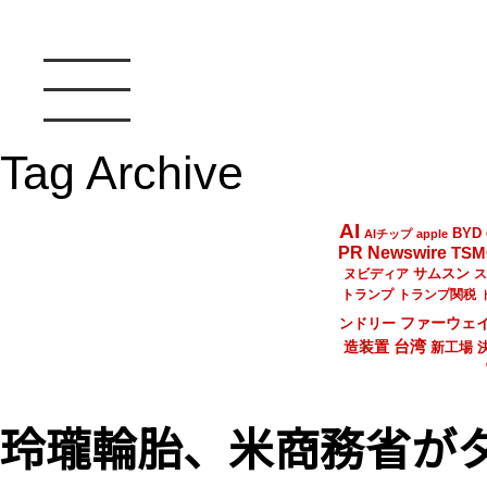
Tag Archive
AI
BYD
AIチップ
apple
PR Newswire
TSM
サムスン
ヌビディア
ス
トランプ
トランプ関税
ファーウェ
ンドリー
台湾
造装置
新工場
玲瓏輪胎、米商務省が