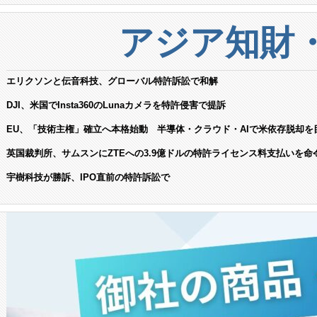
アジア知財
エリクソンと伝音科技、グローバル特許訴訟で和解
DJI、米国でInsta360のLunaカメラを特許侵害で提訴
EU、「技術主権」確立へ本格始動 半導体・クラウド・AIで米依存脱却を
英国裁判所、サムスンにZTEへの3.9億ドルの特許ライセンス料支払いを命
宇樹科技が勝訴、IPO直前の特許訴訟で