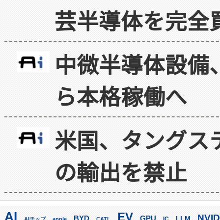
芸半導体を完全
中微半導体設備
ら本格稼働へ
米国、タングス
の輸出を禁止
AI
EV
NVID
GPU
BYD
LLM
AIチップ
apple
CATL
IC