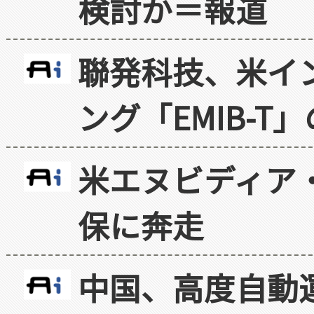
検討か＝報道
聯発科技、米イ
ング「EMIB-T
米エヌビディア・
保に奔走
中国、高度自動