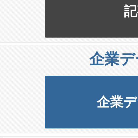
記
企業デ
企業デ