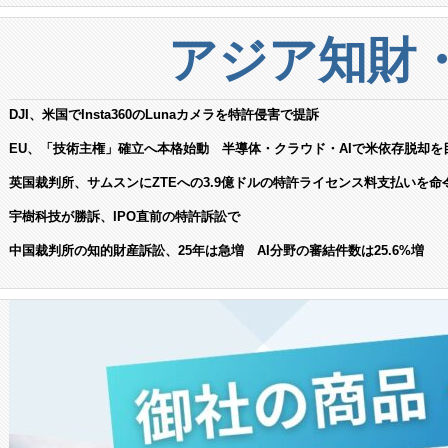
アジア知財
DJI、米国でInsta360のLunaカメラを特許侵害で提訴
EU、「技術主権」確立へ本格始動 半導体・クラウド・AIで米依存脱却を
英国裁判所、サムスンにZTEへの3.9億ドルの特許ライセンス料支払いを命
宇樹科技が勝訴、IPO直前の特許訴訟で
中国裁判所の知的財産訴訟、25年は急増 AI分野の審結件数は25.6%増