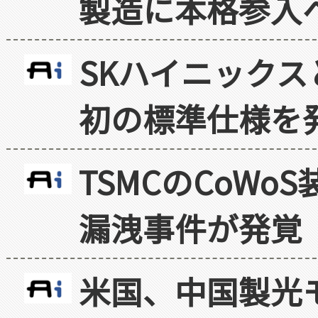
製造に本格参入
SKハイニックス
初の標準仕様を
TSMCのCoW
漏洩事件が発覚
米国、中国製光