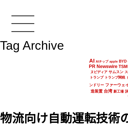
Tag Archive
AI
BYD
AIチップ
apple
PR Newswire
TSM
サムスン
ヌビディア
ス
トランプ
トランプ関税
ファーウェ
ンドリー
台湾
造装置
新工場
物流向け自動運転技術