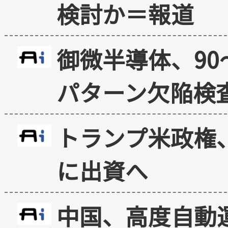
検討か＝報道
御微半導体、90
パターン欠陥検
トランプ米政権
に出資へ
中国、高度自動