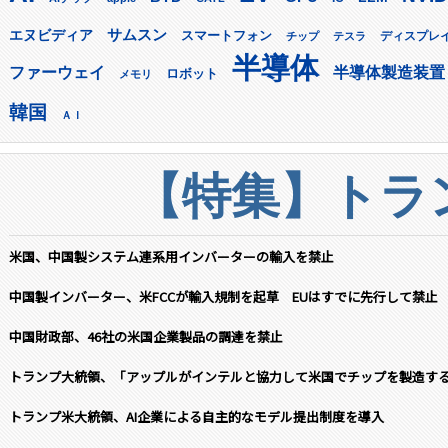
サムスン
エヌビディア
スマートフォン
ディスプレ
チップ
テスラ
半導体
ファーウェイ
半導体製造装置
ロボット
メモリ
韓国
ＡＩ
【特集】トラン
米国、中国製システム連系用インバーターの輸入を禁止
中国製インバーター、米FCCが輸入規制を起草 EUはすでに先行して禁止
中国財政部、46社の米国企業製品の調達を禁止
トランプ大統領、「アップルがインテルと協力して米国でチップを製造す
トランプ米大統領、AI企業による自主的なモデル提出制度を導入