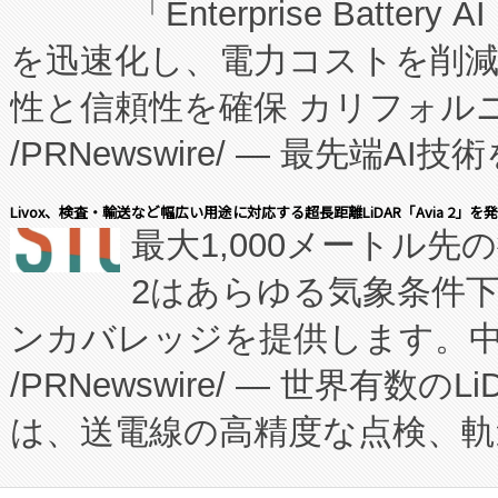
「Enterprise Batte
たNeXは、バイオ医薬品製造
を迅速化し、電力コストを削
従来のフェッドバッチ施設の
性と信頼性を確保 カリフォルニア
に、患者やサプライチェーン
/PRNewswire/ — 最先端
キー方式で拡張性が高く、持
会社エーアイ・アンド：本社横
す。FCCM‑を活用した現地
Livox、検査・輸送など幅広い用途に対応する超長距離LiDAR「Avia 2」を
最大1,000メートル先
President原信平）と、エ
患者にとっての費用負担を大幅
2はあらゆる気象条件
ードするVoltaiqは、日本に
のアクセスを大幅に拡大することができ
ンカバレッジを提供します。中国
ーエネルギー貯蔵システム（B
Fully-Connected Continuous M
/PRNewswire/ — 世界有数の
た。 Voltaiq独自のAI搭
プログラムには、施設設計・内装
は、送電線の高精度な点検、軌
定、統合、導入、運用に至る
に関する技術移転および知的財産
や穀物倉庫におけるバルク材の
安全性を追跡し、確保する事を
構造化トレーニングカリキュ