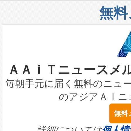
リューション「Avia 2」を発
増加しているデータセンター
上げおよび商用化段階におけ
無料
したAvia 2は、1,000メ
る電力網に大きな負担をかけ
設備整備および立ち上げ調整
狭視野のFOVを切り替えるこ
事業者の負担軽減という課題
加組織は、Enzeneのバイオ
ケーブル、枝などの細かな対
系統連系を迅速にし、ピーク需
選定された製品について、自
なレーザースポットにより、高
限を超えて利用可能な電力容量
取得できる可能性もあります。
ＡＡｉＴニュースメ
な環境下でも豊かなディテー
持できるよう貢献します。こ
設には、3億～4億ドルかかるこ
キロメートル範囲を検出 Livox Unveil
ービスレベル契約（SLA）違
最高経営責任者（CEO）であるHi
毎朝手元に届く無料のニュ
LiDAR for Inspections, Transpor
テリー性能の劣化によるダウ
す。「当社のfully-connected c
のアジアＡＩニ
は1535 nmレーザーを搭載
念は、現在データセンターが
ームを利用すれば、6,000万～
無料
イズの小径化を実現すること
ます。 Voltaiq provides a comple
きます。この効率性は、フェ
す。ノーマルモードでは、Avia
quality and reliability for AI da
詳細については
個人情