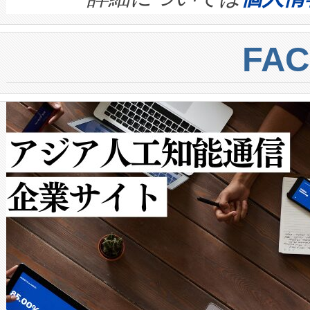
BESS stack to ensure battery qual
ートル先まで検出でき、これは
centers. Voltaiqは、a
トに対して約600メートルに
FA
からシステム統合、試運転、
では、反射率10％のターゲッ
クルの各段階のデータを監視
で向上し、最大検知距離は1,0
[…]
ットだけで最大1キロメートル
ルの変電所周囲を監視でき、
作業と点群処理を簡素化できま
Avia 2は、2種類のFOVオ
× 80°のノーマルモード、長距離
ードを切り替えて使用するこ