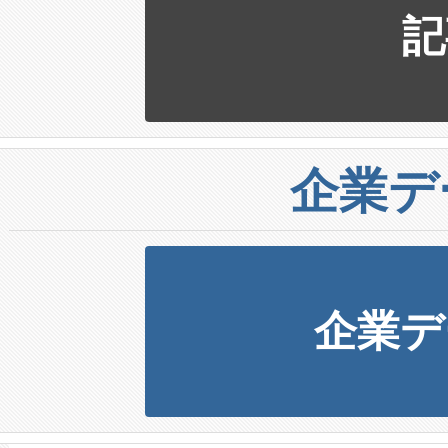
記
企業デ
企業デ