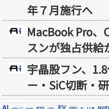
年７月施行へ
MacBook Pr
スンが独占供給
宇晶股フン、1.
ー・SiC切断・
AI
EV
NVID
GPU
BYD
LLM
AIチップ
apple
CATL
IC