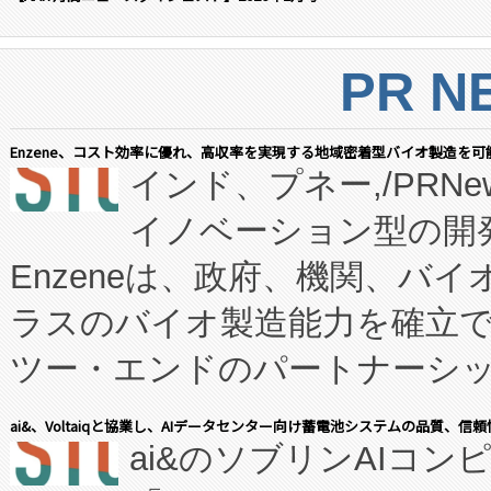
PR N
Enzene、コスト効率に優れ、高収率を実現する地域密着型バイオ製造を可
インド、プネー,/PRNe
イノベーション型の開発
Enzeneは、政府、機関、バ
ラスのバイオ製造能力を確立
ツー・エンドのパートナーシッ
表しました。 同社の実績あるEnzeneX®
ai&、Voltaiqと協業し、AIデータセンター向け蓄電池システムの品質、信
ai&のソブリンAIコンピ
manufacturing™ (FC