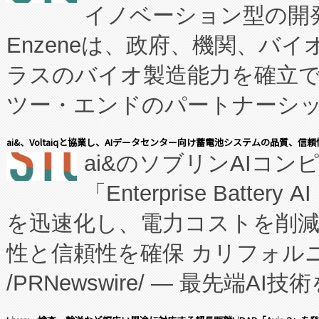
イノベーション型の開発
Enzeneは、政府、機関、バ
ラスのバイオ製造能力を確立
ツー・エンドのパートナーシッ
表しました。 同社の実績あるEnzeneX®
ai&、Voltaiqと協業し、AIデータセンター向け蓄電池システムの品質、信
ai&のソブリンAIコンピ
manufacturing™ (FC
「Enterprise Batte
たNeXは、バイオ医薬品製造
を迅速化し、電力コストを削
従来のフェッドバッチ施設の
性と信頼性を確保 カリフォルニア
に、患者やサプライチェーン
/PRNewswire/ — 最先端
キー方式で拡張性が高く、持
会社エーアイ・アンド：本社横
す。FCCM‑を活用した現地