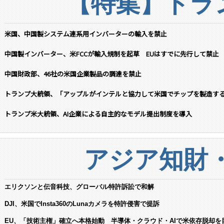
【特集】トラン
米国、中国製システム連系用インバーターの輸入を禁止
中国製インバーター、米FCCが輸入規制を起草 EUはすでに先行して禁止
中国財政部、46社の米国企業製品の調達を禁止
トランプ大統領、「アップルがインテルと協力して米国でチップを製造す
トランプ米大統領、AI企業による自主的なモデル提出制度を導入
アジア知財
エリクソンと伝音科技、グローバル特許訴訟で和解
DJI、米国でInsta360のLunaカメラを特許侵害で提訴
EU、「技術主権」確立へ本格始動 半導体・クラウド・AIで米依存脱却を