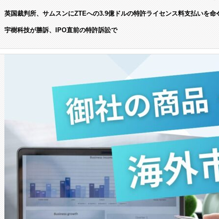
英国裁判所、サムスンにZTEへの3.9億ドルの特許ライセンス料支払いを命
宇樹科技が勝訴、IPO直前の特許訴訟で