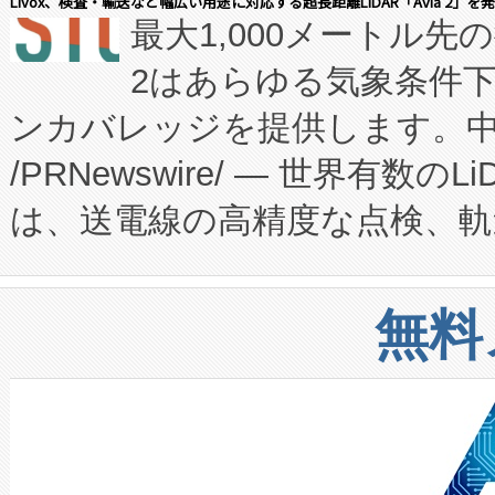
Livox、検査・輸送など幅広い用途に対応する超長距離LiDAR「Avia 2」を
最大1,000メートル先
President原信平）と、エ
患者にとっての費用負担を大幅
2はあらゆる気象条件
ードするVoltaiqは、日本に
のアクセスを大幅に拡大することができ
ンカバレッジを提供します。中国
ーエネルギー貯蔵システム（B
Fully-Connected Continuous M
/PRNewswire/ — 世界有数の
た。 Voltaiq独自のAI搭
プログラムには、施設設計・内装
は、送電線の高精度な点検、軌
定、統合、導入、運用に至る
に関する技術移転および知的財産
や穀物倉庫におけるバルク材の
安全性を追跡し、確保する事を
構造化トレーニングカリキュ
リューション「Avia 2」を発
増加しているデータセンター
上げおよび商用化段階におけ
無料
したAvia 2は、1,000メ
る電力網に大きな負担をかけ
設備整備および立ち上げ調整
狭視野のFOVを切り替えるこ
事業者の負担軽減という課題
加組織は、Enzeneのバイオ
ケーブル、枝などの細かな対
系統連系を迅速にし、ピーク需
選定された製品について、自