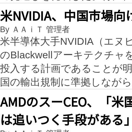
米NVIDIA、中国市場
By ＡＡｉＴ 管理者
米半導体大手NVIDIA（エ
のBlackwellアーキテク
投入する計画であることが
国の輸出規制に準拠しなが
AMDのスーCEO、「米
は追いつく手段がある