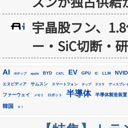
スンが独占供給
宇晶股フン、1.
ー・SiC切断・
AI
EV
NVID
GPU
BYD
LLM
AIチップ
apple
CATL
IC
サムスン
エヌビディア
スマートフォン
ディスプレ
チップ
テスラ
半導体
ファーウェイ
半導体製造装置
ロボット
メモリ
韓国
ＡＩ