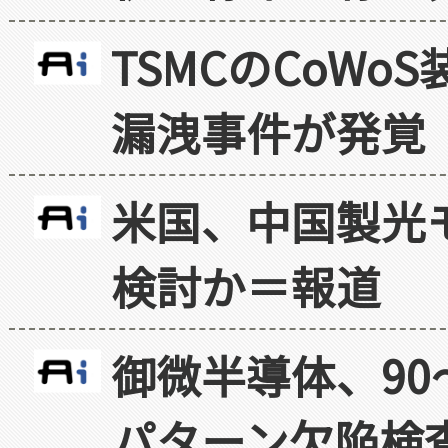
TSMCのCoW
漏洩事件が発覚
米国、中国製光
検討か＝報道
御微半導体、90
パターン欠陥検