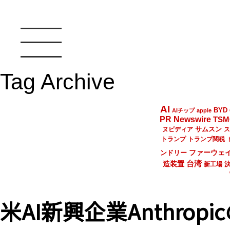
Tag Archive
AI
BYD
AIチップ
apple
PR Newswire
TSM
サムスン
ヌビディア
ス
トランプ
トランプ関税
ファーウェ
ンドリー
台湾
造装置
新工場
米AI新興企業Anthro