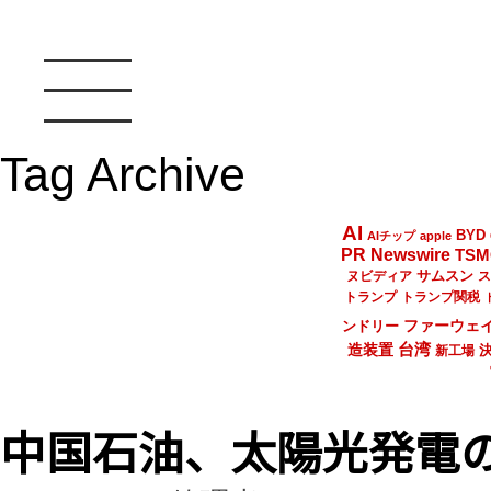
Tag Archive
AI
BYD
AIチップ
apple
PR Newswire
TSM
サムスン
ヌビディア
ス
トランプ
トランプ関税
ファーウェ
ンドリー
台湾
造装置
新工場
中国石油、太陽光発電の