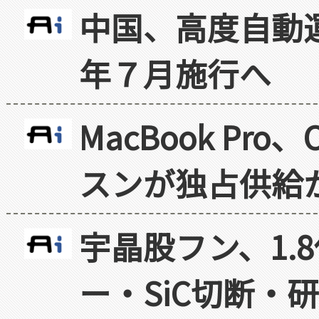
中国、高度自動
年７月施行へ
MacBook Pr
スンが独占供給
宇晶股フン、1.
ー・SiC切断・