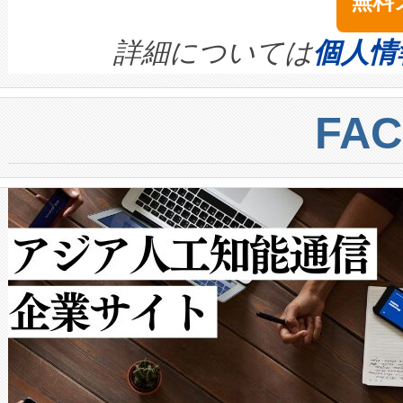
無料
イズの小径化を実現すること
ます。 Voltaiq provides a comple
きます。この効率性は、フェ
す。ノーマルモードでは、Avia
quality and reliability for AI da
詳細については
個人情
BESS stack to ensure battery qual
ートル先まで検出でき、これは
centers. Voltaiqは、a
トに対して約600メートルに
FA
からシステム統合、試運転、
では、反射率10％のターゲッ
クルの各段階のデータを監視
で向上し、最大検知距離は1,0
[…]
ットだけで最大1キロメートル
ルの変電所周囲を監視でき、
作業と点群処理を簡素化できま
Avia 2は、2種類のFOVオ
× 80°のノーマルモード、長距離