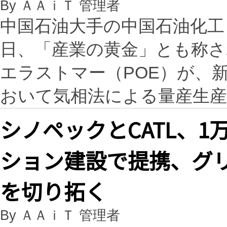
By ＡＡｉＴ 管理者
中国石油大手の中国石油化工
日、「産業の黄金」とも称
エラストマー（POE）が、
おいて気相法による量産生
シノペックとCATL、
ション建設で提携、グ
を切り拓く
By ＡＡｉＴ 管理者