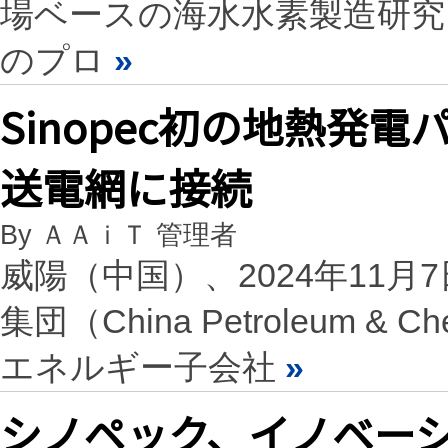
場ベースの海水水素製造研
のプロ
»
Sinopec初の地熱発
送電網に接続
By ＡＡｉＴ 管理者
威陽（中国）、2024年11月7日 
集団（China Petroleum & C
エネルギー子会社
»
シノペック、イノベー