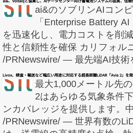
ai&、Voltaiqと協業し、AIデータセンター向け蓄電池システムの品質、信
ai&のソブリンAIコンピ
manufacturing™ (FC
「Enterprise Batte
たNeXは、バイオ医薬品製造
を迅速化し、電力コストを削
従来のフェッドバッチ施設の
性と信頼性を確保 カリフォルニア
に、患者やサプライチェーン
/PRNewswire/ — 最先端
キー方式で拡張性が高く、持
会社エーアイ・アンド：本社横
す。FCCM‑を活用した現地
Livox、検査・輸送など幅広い用途に対応する超長距離LiDAR「Avia 2」を
最大1,000メートル先
President原信平）と、エ
患者にとっての費用負担を大幅
2はあらゆる気象条件
ードするVoltaiqは、日本に
のアクセスを大幅に拡大することができ
ンカバレッジを提供します。中国
ーエネルギー貯蔵システム（B
Fully-Connected Continuous M
/PRNewswire/ — 世界有数の
た。 Voltaiq独自のAI搭
プログラムには、施設設計・内装