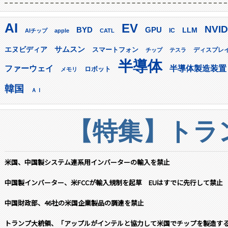
AI
EV
NVID
GPU
BYD
LLM
AIチップ
apple
CATL
IC
サムスン
エヌビディア
スマートフォン
ディスプレ
チップ
テスラ
半導体
ファーウェイ
半導体製造装置
ロボット
メモリ
韓国
ＡＩ
【特集】トラン
米国、中国製システム連系用インバーターの輸入を禁止
中国製インバーター、米FCCが輸入規制を起草 EUはすでに先行して禁止
中国財政部、46社の米国企業製品の調達を禁止
トランプ大統領、「アップルがインテルと協力して米国でチップを製造す