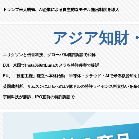
トランプ米大統領、AI企業による自主的なモデル提出制度を導入
アジア知財
エリクソンと伝音科技、グローバル特許訴訟で和解
DJI、米国でInsta360のLunaカメラを特許侵害で提訴
EU、「技術主権」確立へ本格始動 半導体・クラウド・AIで米依存脱却を
英国裁判所、サムスンにZTEへの3.9億ドルの特許ライセンス料支払いを命
宇樹科技が勝訴、IPO直前の特許訴訟で