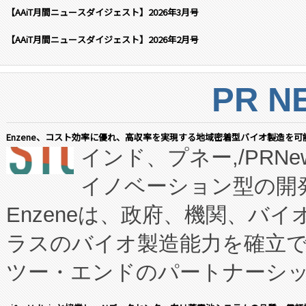
【AAiT月間ニュースダイジェスト】2026年3月号
【AAiT月間ニュースダイジェスト】2026年2月号
PR N
Enzene、コスト効率に優れ、高収率を実現する地域密着型バイオ製造を可
インド、プネー,/PRNe
イノベーション型の開発
Enzeneは、政府、機関、バ
ラスのバイオ製造能力を確立
ツー・エンドのパートナーシッ
表しました。 同社の実績あるEnzeneX®