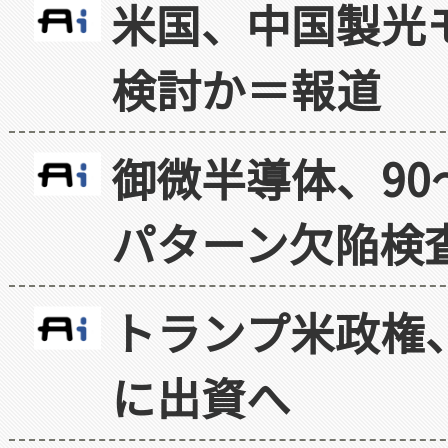
米国、中国製光
検討か＝報道
御微半導体、90
パターン欠陥検
トランプ米政権
に出資へ