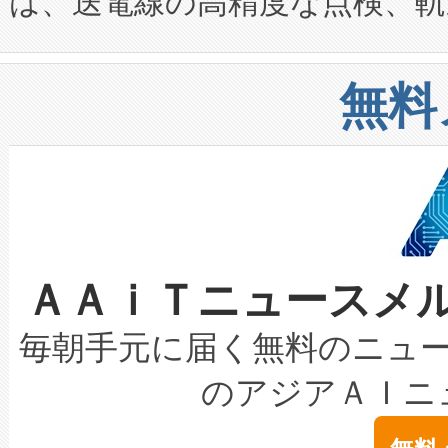
は、送電線の高精度な点検、軌
定、統合、導入、運用に至る
に関する技術移転および知的財産
や穀物倉庫におけるバルク材の
安全性を追跡し、確保する事を
構造化トレーニングカリキュ
リューション「Avia 2」を発
増加しているデータセンター
上げおよび商用化段階におけ
無料
したAvia 2は、1,000メ
る電力網に大きな負担をかけ
設備整備および立ち上げ調整
狭視野のFOVを切り替えるこ
事業者の負担軽減という課題
加組織は、Enzeneのバイオ
ケーブル、枝などの細かな対
系統連系を迅速にし、ピーク需
選定された製品について、自
なレーザースポットにより、高
限を超えて利用可能な電力容量
取得できる可能性もあります。
ＡＡｉＴニュースメ
な環境下でも豊かなディテー
持できるよう貢献します。こ
設には、3億～4億ドルかかるこ
キロメートル範囲を検出 Livox Unveil
ービスレベル契約（SLA）違
最高経営責任者（CEO）であるHi
毎朝手元に届く無料のニュ
LiDAR for Inspections, Transpor
テリー性能の劣化によるダウ
す。「当社のfully-connected c
のアジアＡＩニ
は1535 nmレーザーを搭載
念は、現在データセンターが
ームを利用すれば、6,000万～