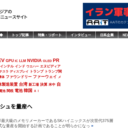
◆
トップ記事
特集・リポート
インタビュー
日系企業
NE
EV
NVIDIA
PR
GPU
LLM
IC
OLED
インド
エヌビディア
インテル
ウエハー
トランプ
トランプ関
テスラ
ディスプレイ
ファーウェイ
ファウンドリー
導体
メ
台湾
自
体製造装置
決算
新工場
米中
韓国
電池
関税
電池
ＡＩ
ッシュを量産へ
最大級のメモリメーカーであるSKハイニックスが次世代375層
正式な量産を開始する計画であることが明らかになっ
»