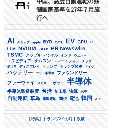
中国、高度自動運転の強
制国家基準を27年７月施
行へ
AI
EV
GPU
BYD
AIチップ
apple
CATL
IC
PR Newswire
NVIDIA
LLM
OLED
TSMC
アップル
インド
インテル
ウエハー
サムスン
エヌビディア
スマートフォン
チップ
トランプ
ディスプレイ
トランプ関税
テスラ
ドイツ
バッテリー
ファウンドリー
パワー半導体
半導体
ファーウェイ
ロボット
メモリ
台湾
半導体製造装置
決算
新工場
米中
韓国
自動運転
華為
電池
関税
車載電池
ＡＩ
【特集】トランプ2.0の対中政策