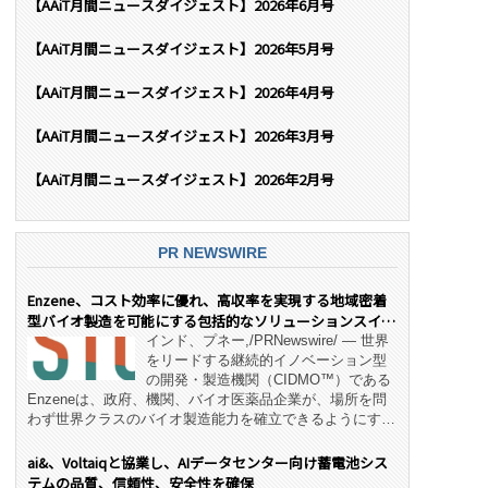
【AAiT月間ニュースダイジェスト】2026年6月号
【AAiT月間ニュースダイジェスト】2026年5月号
【AAiT月間ニュースダイジェスト】2026年4月号
【AAiT月間ニュースダイジェスト】2026年3月号
【AAiT月間ニュースダイジェスト】2026年2月号
PR NEWSWIRE
Enzene、コスト効率に優れ、高収率を実現する地域密着
型バイオ製造を可能にする包括的なソリューションスイー
ト「NeX™」 をリリース
インド、プネー,/PRNewswire/ — 世界
をリードする継続的イノベーション型
の開発・製造機関（CIDMO™）である
Enzeneは、政府、機関、バイオ医薬品企業が、場所を問
わず世界クラスのバイオ製造能力を確立できるようにす
る、変革的なエンド・ツー・エンドのパートナーシップモ
デル「NeX™」の立ち上げを発表しました。 同社の実績
ai&、Voltaiqと協業し、AIデータセンター向け蓄電池シス
あるEnzeneX® fully‑connected continuous
テムの品質、信頼性、安全性を確保