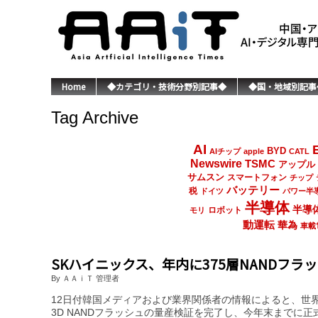
Home
◆カテゴリ・技術分野別記事◆
◆国・地域別記事
Tag Archive
AI
BYD
AIチップ
apple
CATL
Newswire
TSMC
アップル
サムスン
スマートフォン
チップ
バッテリー
税
ドイツ
パワー半
半導体
半導
ロボット
モリ
動運転
華為
車載
SKハイニックス、年内に375層NANDフラ
By ＡＡｉＴ 管理者
12日付韓国メディアおよび業界関係者の情報によると、世界
3D NANDフラッシュの量産検証を完了し、今年末までに