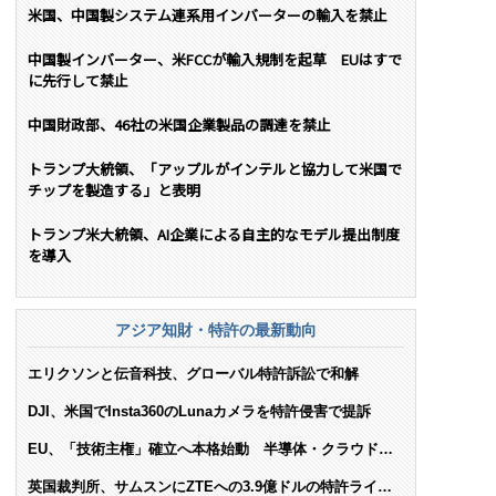
米国、中国製システム連系用インバーターの輸入を禁止
中国製インバーター、米FCCが輸入規制を起草 EUはすで
に先行して禁止
中国財政部、46社の米国企業製品の調達を禁止
トランプ大統領、「アップルがインテルと協力して米国で
チップを製造する」と表明
トランプ米大統領、AI企業による自主的なモデル提出制度
を導入
アジア知財・特許の最新動向
エリクソンと伝音科技、グローバル特許訴訟で和解
DJI、米国でInsta360のLunaカメラを特許侵害で提訴
EU、「技術主権」確立へ本格始動 半導体・クラウド・
AIで米依存脱却を目指す
英国裁判所、サムスンにZTEへの3.9億ドルの特許ライセ