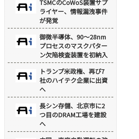
TSMCのCoWoS装置サプ
ライヤー、情報漏洩事件
が発覚
御微半導体、90～28nm
プロセスのマスクパター
ン欠陥検査装置を初納入
トランプ米政権、再び7
社のハイテク企業に出資
へ
長シン存儲、北京市に2
つ目のDRAM工場を建設
へ