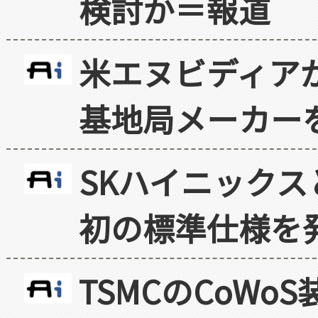
検討か＝報道
米エヌビディア
基地局メーカー
SKハイニックス
初の標準仕様を
TSMCのCoW