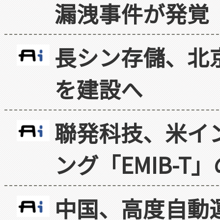
漏洩事件が発覚
長シン存儲、北京
を建設へ
聯発科技、米イ
ング「EMIB-T
中国、高度自動