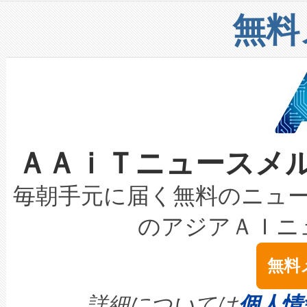
リューション「Avia 2」を発
増加しているデータセンター
上げおよび商用化段階におけ
無料
したAvia 2は、1,000メ
る電力網に大きな負担をかけ
設備整備および立ち上げ調整
狭視野のFOVを切り替えるこ
事業者の負担軽減という課題
加組織は、Enzeneのバイオ
ケーブル、枝などの細かな対
系統連系を迅速にし、ピーク需
選定された製品について、自
なレーザースポットにより、高
限を超えて利用可能な電力容量
取得できる可能性もあります。
ＡＡｉＴニュースメ
な環境下でも豊かなディテー
持できるよう貢献します。こ
設には、3億～4億ドルかかるこ
キロメートル範囲を検出 Livox Unveil
ービスレベル契約（SLA）違
最高経営責任者（CEO）であるHi
毎朝手元に届く無料のニュ
LiDAR for Inspections, Transpor
テリー性能の劣化によるダウ
す。「当社のfully-connected c
のアジアＡＩニ
は1535 nmレーザーを搭載
念は、現在データセンターが
ームを利用すれば、6,000万～
無料
イズの小径化を実現すること
ます。 Voltaiq provides a comple
きます。この効率性は、フェ
す。ノーマルモードでは、Avia
quality and reliability for AI da
詳細については
個人情