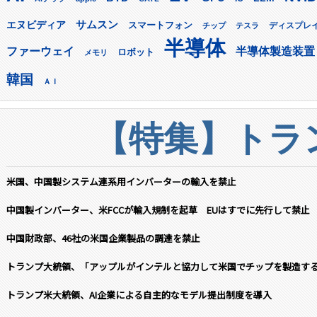
サムスン
エヌビディア
スマートフォン
ディスプレ
チップ
テスラ
半導体
ファーウェイ
半導体製造装置
ロボット
メモリ
韓国
ＡＩ
【特集】トラン
米国、中国製システム連系用インバーターの輸入を禁止
中国製インバーター、米FCCが輸入規制を起草 EUはすでに先行して禁止
中国財政部、46社の米国企業製品の調達を禁止
トランプ大統領、「アップルがインテルと協力して米国でチップを製造す
トランプ米大統領、AI企業による自主的なモデル提出制度を導入