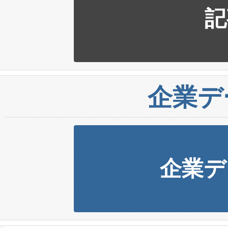
記
企業デ
企業デ