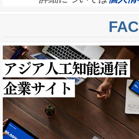
BESS stack to ensure battery qual
ートル先まで検出でき、これは
centers. Voltaiqは、a
トに対して約600メートルに
FA
からシステム統合、試運転、
では、反射率10％のターゲッ
クルの各段階のデータを監視
で向上し、最大検知距離は1,0
[…]
ットだけで最大1キロメートル
ルの変電所周囲を監視でき、
作業と点群処理を簡素化できま
Avia 2は、2種類のFOVオ
× 80°のノーマルモード、長距離
ードを切り替えて使用するこ