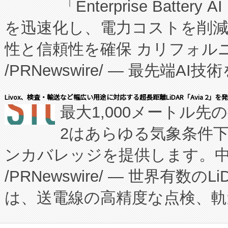
「Enterprise Batte
たNeXは、バイオ医薬品製造
を迅速化し、電力コストを削
従来のフェッドバッチ施設の
性と信頼性を確保 カリフォルニア
に、患者やサプライチェーン
/PRNewswire/ — 最先端
キー方式で拡張性が高く、持
会社エーアイ・アンド：本社横
す。FCCM‑を活用した現地
Livox、検査・輸送など幅広い用途に対応する超長距離LiDAR「Avia 2」を
最大1,000メートル先
President原信平）と、エ
患者にとっての費用負担を大幅
2はあらゆる気象条件
ードするVoltaiqは、日本に
のアクセスを大幅に拡大することができ
ンカバレッジを提供します。中国
ーエネルギー貯蔵システム（B
Fully-Connected Continuous M
/PRNewswire/ — 世界有数の
た。 Voltaiq独自のAI搭
プログラムには、施設設計・内装
は、送電線の高精度な点検、軌
定、統合、導入、運用に至る
に関する技術移転および知的財産
や穀物倉庫におけるバルク材の
安全性を追跡し、確保する事を
構造化トレーニングカリキュ