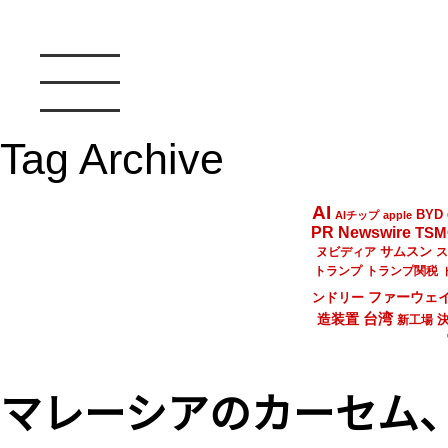
Tag Archive
AI
BYD
AIチップ
apple
PR Newswire
TSM
サムスン
ヌビディア
ス
トランプ
トランプ関税
ファーウェ
ンドリー
台湾
造装置
新工場
マレーシアのカーセム、