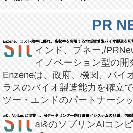
PR N
Enzene、コスト効率に優れ、高収率を実現する地域密着型バイオ製造を可
インド、プネー,/PRNe
イノベーション型の開発
Enzeneは、政府、機関、バ
ラスのバイオ製造能力を確立
ツー・エンドのパートナーシッ
表しました。 同社の実績あるEnzeneX®
ai&、Voltaiqと協業し、AIデータセンター向け蓄電池システムの品質、信
ai&のソブリンAIコンピ
manufacturing™ (FC