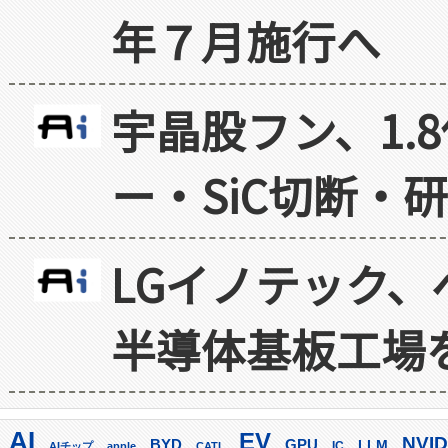
年７月施行へ
宇晶股フン、1.
ー・SiC切断・
LGイノテック、
半導体基板工場
AI
EV
NVID
GPU
BYD
LLM
AIチップ
apple
CATL
IC