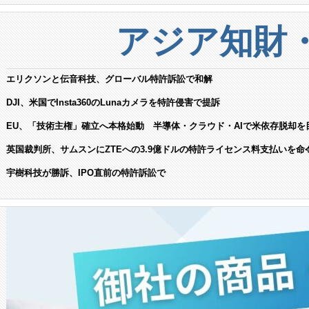
アジア知財
エリクソンと伝音科技、グローバル特許訴訟で和解
DJI、米国でInsta360のLunaカメラを特許侵害で提訴
EU、「技術主権」確立へ本格始動 半導体・クラウド・AIで米依存脱却を
英国裁判所、サムスンにZTEへの3.9億ドルの特許ライセンス料支払いを命
宇樹科技が勝訴、IPO直前の特許訴訟で