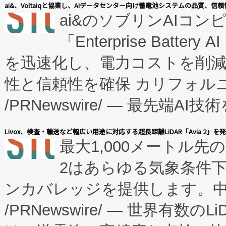
表しました。 同社の実績あるEnzeneX®
ai&、Voltaiqと協業し、AIデータセンター向け蓄電池システムの品質、信
ai&のソブリンAIコンピ
manufacturing™ (FC
「Enterprise Batte
たNeXは、バイオ医薬品製造
を迅速化し、電力コストを削
従来のフェッドバッチ施設の
性と信頼性を確保 カリフォルニア
に、患者やサプライチェーン
/PRNewswire/ — 最先端
キー方式で拡張性が高く、持
会社エーアイ・アンド：本社横
す。FCCM‑を活用した現地
Livox、検査・輸送など幅広い用途に対応する超長距離LiDAR「Avia 2」を
最大1,000メートル先
President原信平）と、エ
患者にとっての費用負担を大幅
2はあらゆる気象条件
ードするVoltaiqは、日本に
のアクセスを大幅に拡大することができ
ンカバレッジを提供します。中国
ーエネルギー貯蔵システム（B
Fully-Connected Continuous M
/PRNewswire/ — 世界有数の
た。 Voltaiq独自のAI搭
プログラムには、施設設計・内装