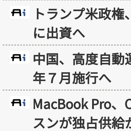
トランプ米政権
に出資へ
中国、高度自動
年７月施行へ
MacBook Pr
スンが独占供給