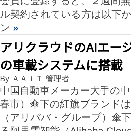
会員に登録すると、２週間
ル契約されている方は以下
ン
»
アリクラウドのAIエー
の車載システムに搭載
By ＡＡｉＴ 管理者
中国自動車メーカー大手の中
春市）傘下の紅旗ブランドは2
（アリババ・グループ）傘
る阿里雲智能（Alibaba Cloud