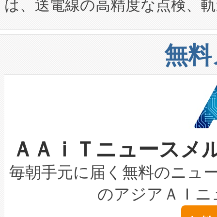
は、送電線の高精度な点検、軌
定、統合、導入、運用に至る
に関する技術移転および知的財産
や穀物倉庫におけるバルク材の
安全性を追跡し、確保する事を
構造化トレーニングカリキュ
リューション「Avia 2」を発
増加しているデータセンター
上げおよび商用化段階におけ
無料
したAvia 2は、1,000メ
る電力網に大きな負担をかけ
設備整備および立ち上げ調整
狭視野のFOVを切り替えるこ
事業者の負担軽減という課題
加組織は、Enzeneのバイオ
ケーブル、枝などの細かな対
系統連系を迅速にし、ピーク需
選定された製品について、自
なレーザースポットにより、高
限を超えて利用可能な電力容量
取得できる可能性もあります。
ＡＡｉＴニュースメ
な環境下でも豊かなディテー
持できるよう貢献します。こ
設には、3億～4億ドルかかるこ
キロメートル範囲を検出 Livox Unveil
ービスレベル契約（SLA）違
最高経営責任者（CEO）であるHi
毎朝手元に届く無料のニュ
LiDAR for Inspections, Transpor
テリー性能の劣化によるダウ
す。「当社のfully-connected c
のアジアＡＩニ
は1535 nmレーザーを搭載
念は、現在データセンターが
ームを利用すれば、6,000万～