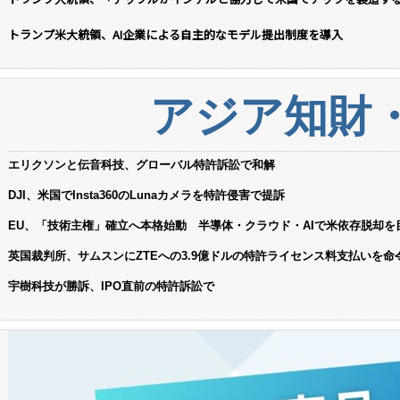
トランプ米大統領、AI企業による自主的なモデル提出制度を導入
アジア知財
エリクソンと伝音科技、グローバル特許訴訟で和解
DJI、米国でInsta360のLunaカメラを特許侵害で提訴
EU、「技術主権」確立へ本格始動 半導体・クラウド・AIで米依存脱却を
英国裁判所、サムスンにZTEへの3.9億ドルの特許ライセンス料支払いを命
宇樹科技が勝訴、IPO直前の特許訴訟で