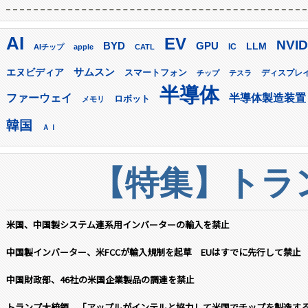
AI
EV
NVID
GPU
BYD
LLM
AIチップ
apple
CATL
IC
サムスン
エヌビディア
スマートフォン
ディスプレ
チップ
テスラ
半導体
ファーウェイ
半導体製造装置
ロボット
メモリ
韓国
ＡＩ
【特集】トラン
米国、中国製システム連系用インバーターの輸入を禁止
中国製インバーター、米FCCが輸入規制を起草 EUはすでに先行して禁止
中国財政部、46社の米国企業製品の調達を禁止
トランプ大統領、「アップルがインテルと協力して米国でチップを製造す