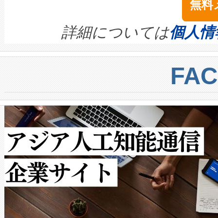
無料
イズの小径化を実現すること
ます。 Voltaiq provides a comple
きます。この効率性は、フェ
す。ノーマルモードでは、Avia
quality and reliability for AI da
詳細については
個人情
BESS stack to ensure battery qual
ートル先まで検出でき、これは
centers. Voltaiqは、a
トに対して約600メートルに
FA
からシステム統合、試運転、
では、反射率10％のターゲッ
クルの各段階のデータを監視
で向上し、最大検知距離は1,0
[…]
ットだけで最大1キロメートル
ルの変電所周囲を監視でき、
作業と点群処理を簡素化できま
Avia 2は、2種類のFOVオ
× 80°のノーマルモード、長距離