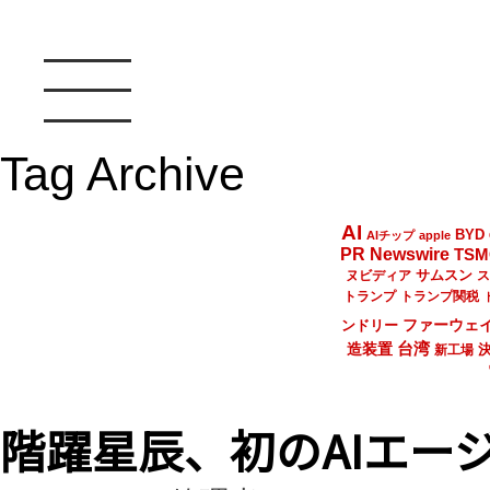
Tag Archive
AI
BYD
AIチップ
apple
PR Newswire
TSM
サムスン
ヌビディア
ス
トランプ
トランプ関税
ファーウェ
ンドリー
台湾
造装置
新工場
階躍星辰、初のAIエー