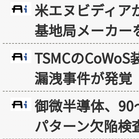
米エヌビディア
基地局メーカー
TSMCのCoW
漏洩事件が発覚
御微半導体、90
パターン欠陥検