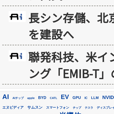
長シン存儲、北京
を建設へ
聯発科技、米イ
ング「EMIB-T
AI
EV
NVID
GPU
BYD
LLM
AIチップ
apple
CATL
IC
サムスン
エヌビディア
スマートフォン
ディスプレ
チップ
テスラ