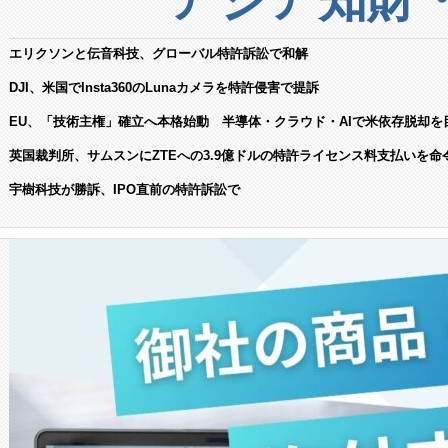
エリクソンと伝音科技、グローバル特許訴訟で和解
DJI、米国でInsta360のLunaカメラを特許侵害で提訴
EU、「技術主権」確立へ本格始動 半導体・クラウド・AIで米依存脱却を
英国裁判所、サムスンにZTEへの3.9億ドルの特許ライセンス料支払いを命
宇樹科技が勝訴、IPO直前の特許訴訟で