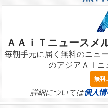
したAvia 2は、1,000メ
る電力網に大きな負担をかけ
設備整備および立ち上げ調整
狭視野のFOVを切り替えるこ
事業者の負担軽減という課題
加組織は、Enzeneのバイオ
ケーブル、枝などの細かな対
系統連系を迅速にし、ピーク需
選定された製品について、自
なレーザースポットにより、高
限を超えて利用可能な電力容量
取得できる可能性もあります。
ＡＡｉＴニュースメ
な環境下でも豊かなディテー
持できるよう貢献します。こ
設には、3億～4億ドルかかるこ
キロメートル範囲を検出 Livox Unveil
ービスレベル契約（SLA）違
最高経営責任者（CEO）であるHi
毎朝手元に届く無料のニュ
LiDAR for Inspections, Transpor
テリー性能の劣化によるダウ
す。「当社のfully-connected c
のアジアＡＩニ
は1535 nmレーザーを搭載
念は、現在データセンターが
ームを利用すれば、6,000万～
無料
イズの小径化を実現すること
ます。 Voltaiq provides a comple
きます。この効率性は、フェ
す。ノーマルモードでは、Avia
quality and reliability for AI da
詳細については
個人情
BESS stack to ensure battery qual
ートル先まで検出でき、これは