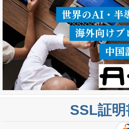
密度なスキャ
[…]
SSL証