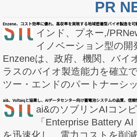
PR N
Enzene、コスト効率に優れ、高収率を実現する地域密着型バイオ製造を可
インド、プネー,/PRNe
イノベーション型の開発
Enzeneは、政府、機関、バ
ラスのバイオ製造能力を確立
ツー・エンドのパートナーシッ
表しました。 同社の実績あるEnzeneX®
ai&、Voltaiqと協業し、AIデータセンター向け蓄電池システムの品質、信
ai&のソブリンAIコンピ
manufacturing™ (FC
「Enterprise Batte
たNeXは、バイオ医薬品製造
を迅速化し、電力コストを削
従来のフェッドバッチ施設の