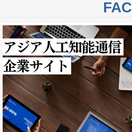
centers. Voltaiqは、a
トに対して約600メートルに
FA
からシステム統合、試運転、
では、反射率10％のターゲッ
クルの各段階のデータを監視
で向上し、最大検知距離は1,0
[…]
ットだけで最大1キロメートル
ルの変電所周囲を監視でき、
作業と点群処理を簡素化できま
Avia 2は、2種類のFOVオ
× 80°のノーマルモード、長距離
ードを切り替えて使用するこ
ることなく、単一のデバイス
うにします。遠距離まで届く