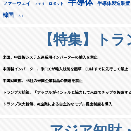
半導体
ファーウェイ
半導体製造装置
ロボット
メモリ
韓国
ＡＩ
【特集】トラン
米国、中国製システム連系用インバーターの輸入を禁止
中国製インバーター、米FCCが輸入規制を起草 EUはすでに先行して禁止
中国財政部、46社の米国企業製品の調達を禁止
トランプ大統領、「アップルがインテルと協力して米国でチップを製造す
トランプ米大統領、AI企業による自主的なモデル提出制度を導入
アジア知財