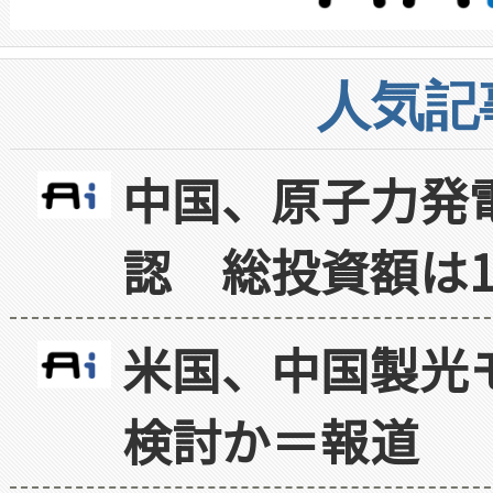
人気記
中国、原子力発
認 総投資額は1
米国、中国製光
検討か＝報道