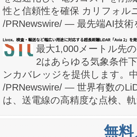
性と信頼性を確保 カリフォルニア
に、患者やサプライチェーン
/PRNewswire/ — 最先端
キー方式で拡張性が高く、持
会社エーアイ・アンド：本社横
す。FCCM‑を活用した現地
Livox、検査・輸送など幅広い用途に対応する超長距離LiDAR「Avia 2」を
最大1,000メートル先
President原信平）と、エ
患者にとっての費用負担を大幅
2はあらゆる気象条件
ードするVoltaiqは、日本に
のアクセスを大幅に拡大することができ
ンカバレッジを提供します。中国
ーエネルギー貯蔵システム（B
Fully-Connected Continuous M
/PRNewswire/ — 世界有数の
た。 Voltaiq独自のAI搭
プログラムには、施設設計・内装
は、送電線の高精度な点検、軌
定、統合、導入、運用に至る
に関する技術移転および知的財産
や穀物倉庫におけるバルク材の
安全性を追跡し、確保する事を
構造化トレーニングカリキュ
リューション「Avia 2」を発
増加しているデータセンター
上げおよび商用化段階におけ
無料