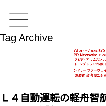
Tag Archive
AI
BYD
AIチップ
apple
PR Newswire
TSM
サムスン
ヌビディア
ス
トランプ
トランプ関税
ファーウェ
ンドリー
台湾
造装置
新工場
Ｌ４自動運転の軽舟智