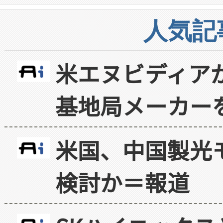
人気記
米エヌビディア
基地局メーカー
米国、中国製光
検討か＝報道