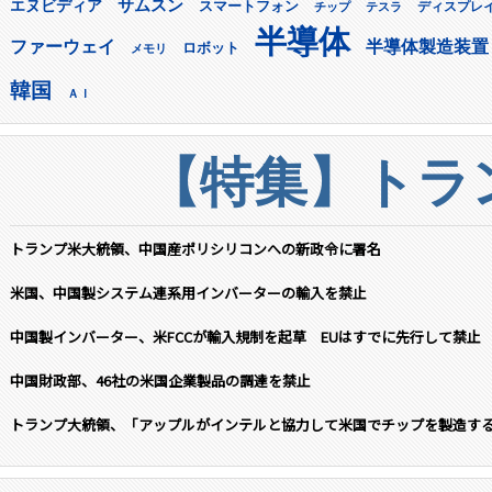
サムスン
エヌビディア
スマートフォン
ディスプレ
チップ
テスラ
半導体
ファーウェイ
半導体製造装置
ロボット
メモリ
韓国
ＡＩ
【特集】トラン
トランプ米大統領、中国産ポリシリコンへの新政令に署名
米国、中国製システム連系用インバーターの輸入を禁止
中国製インバーター、米FCCが輸入規制を起草 EUはすでに先行して禁止
中国財政部、46社の米国企業製品の調達を禁止
トランプ大統領、「アップルがインテルと協力して米国でチップを製造す