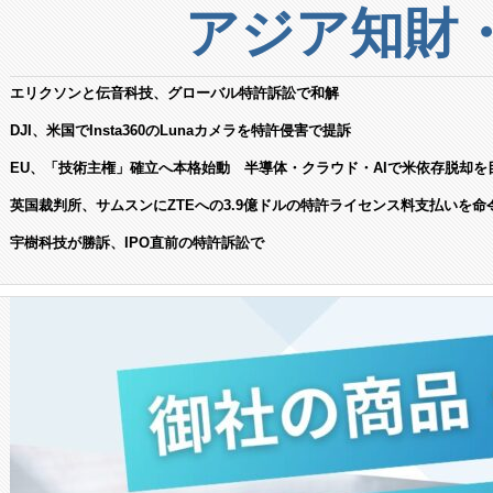
アジア知財
エリクソンと伝音科技、グローバル特許訴訟で和解
DJI、米国でInsta360のLunaカメラを特許侵害で提訴
EU、「技術主権」確立へ本格始動 半導体・クラウド・AIで米依存脱却を
英国裁判所、サムスンにZTEへの3.9億ドルの特許ライセンス料支払いを命
宇樹科技が勝訴、IPO直前の特許訴訟で