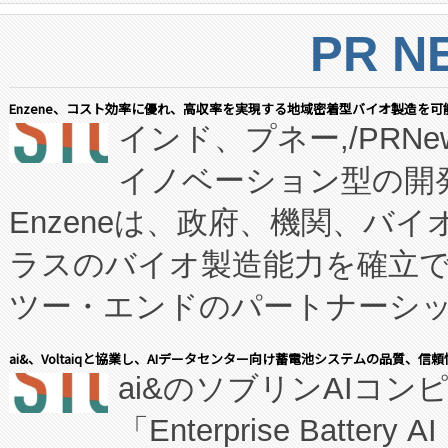
PR N
Enzene、コスト効率に優れ、高収率を実現する地域密着型バイオ製造を可
インド、プネー,/PRNe
イノベーション型の開発
Enzeneは、政府、機関、バ
ラスのバイオ製造能力を確立
ツー・エンドのパートナーシッ
表しました。 同社の実績あるEnzeneX®
ai&、Voltaiqと協業し、AIデータセンター向け蓄電池システムの品質、信
ai&のソブリンAIコンピ
manufacturing™ (FC
「Enterprise Batte
たNeXは、バイオ医薬品製造