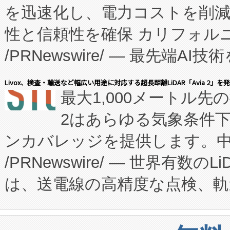
を迅速化し、電力コストを削
従来のフェッドバッチ施設の
性と信頼性を確保 カリフォルニア
に、患者やサプライチェーン
/PRNewswire/ — 最先端
キー方式で拡張性が高く、持
会社エーアイ・アンド：本社横
す。FCCM‑を活用した現地
Livox、検査・輸送など幅広い用途に対応する超長距離LiDAR「Avia 2」を
最大1,000メートル先
President原信平）と、エ
患者にとっての費用負担を大幅
2はあらゆる気象条件
ードするVoltaiqは、日本に
のアクセスを大幅に拡大することができ
ンカバレッジを提供します。中国
ーエネルギー貯蔵システム（B
Fully-Connected Continuous M
/PRNewswire/ — 世界有数の
た。 Voltaiq独自のAI搭
プログラムには、施設設計・内装
は、送電線の高精度な点検、軌
定、統合、導入、運用に至る
に関する技術移転および知的財産
や穀物倉庫におけるバルク材の
安全性を追跡し、確保する事を
構造化トレーニングカリキュ
リューション「Avia 2」を発
増加しているデータセンター
上げおよび商用化段階におけ