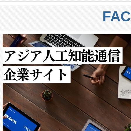
BESS stack to ensure battery qual
ートル先まで検出でき、これは
centers. Voltaiqは、a
トに対して約600メートルに
FA
からシステム統合、試運転、
では、反射率10％のターゲッ
クルの各段階のデータを監視
で向上し、最大検知距離は1,0
[…]
ットだけで最大1キロメートル
ルの変電所周囲を監視でき、
作業と点群処理を簡素化できま
Avia 2は、2種類のFOVオ
× 80°のノーマルモード、長距離
ードを切り替えて使用するこ
ることなく、単一のデバイス