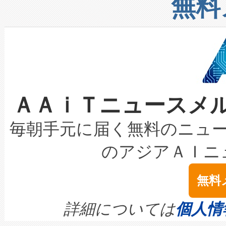
無料
したAvia 2は、1,000メ
る電力網に大きな負担をかけ
設備整備および立ち上げ調整
狭視野のFOVを切り替えるこ
事業者の負担軽減という課題
加組織は、Enzeneのバイオ
ケーブル、枝などの細かな対
系統連系を迅速にし、ピーク需
選定された製品について、自
なレーザースポットにより、高
限を超えて利用可能な電力容量
取得できる可能性もあります。
ＡＡｉＴニュースメ
な環境下でも豊かなディテー
持できるよう貢献します。こ
設には、3億～4億ドルかかるこ
キロメートル範囲を検出 Livox Unveil
ービスレベル契約（SLA）違
最高経営責任者（CEO）であるHi
毎朝手元に届く無料のニュ
LiDAR for Inspections, Transpor
テリー性能の劣化によるダウ
す。「当社のfully-connected c
のアジアＡＩニ
は1535 nmレーザーを搭載
念は、現在データセンターが
ームを利用すれば、6,000万～
無料
イズの小径化を実現すること
ます。 Voltaiq provides a comple
きます。この効率性は、フェ
す。ノーマルモードでは、Avia
quality and reliability for AI da
詳細については
個人情