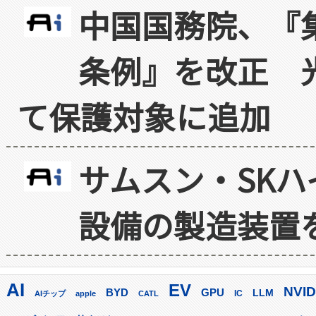
中国国務院、『
条例』を改正 
て保護対象に追加
サムスン・SK
設備の製造装置
AI
EV
NVID
GPU
BYD
LLM
AIチップ
apple
CATL
IC