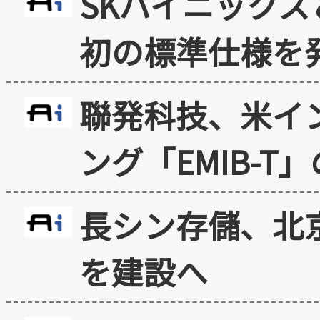
SKハイニックス
初の標準仕様を
聯発科技、米イ
ング「EMIB-T
長シン存儲、北京
を建設へ