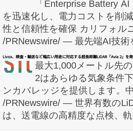
「Enterprise Batte
たNeXは、バイオ医薬品製造
を迅速化し、電力コストを削
従来のフェッドバッチ施設の
性と信頼性を確保 カリフォルニア
に、患者やサプライチェーン
/PRNewswire/ — 最先端
キー方式で拡張性が高く、持
会社エーアイ・アンド：本社横
す。FCCM‑を活用した現地
Livox、検査・輸送など幅広い用途に対応する超長距離LiDAR「Avia 2」を
最大1,000メートル先
President原信平）と、エ
患者にとっての費用負担を大幅
2はあらゆる気象条件
ードするVoltaiqは、日本に
のアクセスを大幅に拡大することができ
ンカバレッジを提供します。中国
ーエネルギー貯蔵システム（B
Fully-Connected Continuous M
/PRNewswire/ — 世界有数の
た。 Voltaiq独自のAI搭
プログラムには、施設設計・内装
は、送電線の高精度な点検、軌
定、統合、導入、運用に至る
に関する技術移転および知的財産
や穀物倉庫におけるバルク材の
安全性を追跡し、確保する事を
構造化トレーニングカリキュ