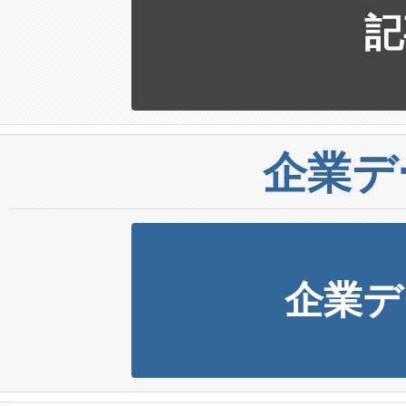
記
企業デ
企業デ