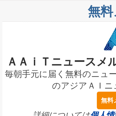
リューション「Avia 2」を発
増加しているデータセンター
上げおよび商用化段階におけ
無料
したAvia 2は、1,000メ
る電力網に大きな負担をかけ
設備整備および立ち上げ調整
狭視野のFOVを切り替えるこ
事業者の負担軽減という課題
加組織は、Enzeneのバイオ
ケーブル、枝などの細かな対
系統連系を迅速にし、ピーク需
選定された製品について、自
なレーザースポットにより、高
限を超えて利用可能な電力容量
取得できる可能性もあります。
ＡＡｉＴニュースメ
な環境下でも豊かなディテー
持できるよう貢献します。こ
設には、3億～4億ドルかかるこ
キロメートル範囲を検出 Livox Unveil
ービスレベル契約（SLA）違
最高経営責任者（CEO）であるHi
毎朝手元に届く無料のニュ
LiDAR for Inspections, Transpor
テリー性能の劣化によるダウ
す。「当社のfully-connected c
のアジアＡＩニ
は1535 nmレーザーを搭載
念は、現在データセンターが
ームを利用すれば、6,000万～
無料
イズの小径化を実現すること
ます。 Voltaiq provides a comple
きます。この効率性は、フェ
す。ノーマルモードでは、Avia
quality and reliability for AI da
詳細については
個人情