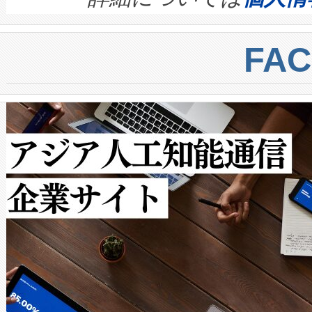
BESS stack to ensure battery qual
ートル先まで検出でき、これは
centers. Voltaiqは、a
トに対して約600メートルに
FA
からシステム統合、試運転、
では、反射率10％のターゲッ
クルの各段階のデータを監視
で向上し、最大検知距離は1,0
[…]
ットだけで最大1キロメートル
ルの変電所周囲を監視でき、
作業と点群処理を簡素化できま
Avia 2は、2種類のFOVオ
× 80°のノーマルモード、長距離
ードを切り替えて使用するこ