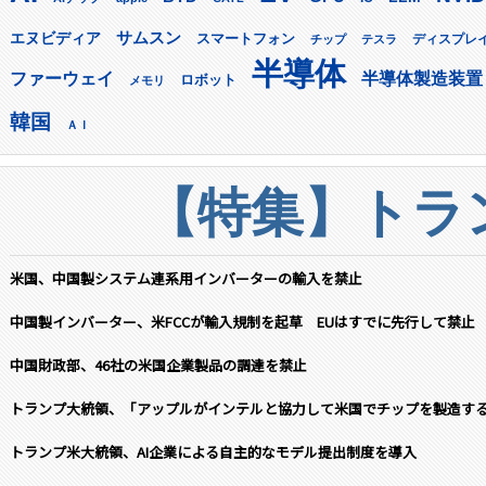
サムスン
エヌビディア
スマートフォン
ディスプレ
チップ
テスラ
半導体
ファーウェイ
半導体製造装置
ロボット
メモリ
韓国
ＡＩ
【特集】トラン
米国、中国製システム連系用インバーターの輸入を禁止
中国製インバーター、米FCCが輸入規制を起草 EUはすでに先行して禁止
中国財政部、46社の米国企業製品の調達を禁止
トランプ大統領、「アップルがインテルと協力して米国でチップを製造す
トランプ米大統領、AI企業による自主的なモデル提出制度を導入