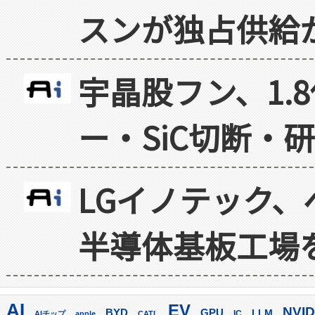
スンが独占供給
宇晶股フン、1.
ー・SiC切断・
LGイノテック、
半導体基板工場
AI
EV
NVID
GPU
BYD
LLM
AIチップ
apple
CATL
IC