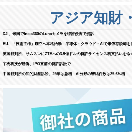
アジア知財
DJI、米国でInsta360のLunaカメラを特許侵害で提訴
EU、「技術主権」確立へ本格始動 半導体・クラウド・AIで米依存脱却を
英国裁判所、サムスンにZTEへの3.9億ドルの特許ライセンス料支払いを命
宇樹科技が勝訴、IPO直前の特許訴訟で
中国裁判所の知的財産訴訟、25年は急増 AI分野の審結件数は25.6%増