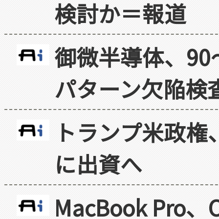
検討か＝報道
御微半導体、90
パターン欠陥検
トランプ米政権
に出資へ
MacBook Pr