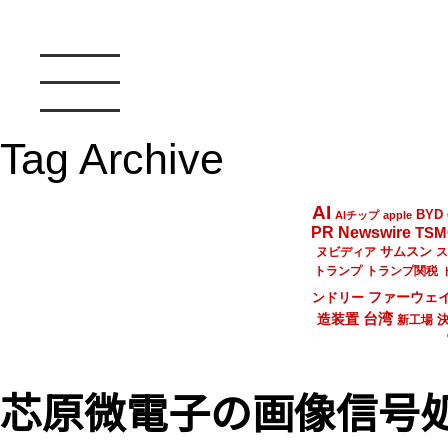
Tag Archive
AI
BYD
AIチップ
apple
PR Newswire
TSM
サムスン
ヌビディア
ス
トランプ
トランプ関税
ファーウェ
ンドリー
台湾
造装置
新工場
芯原微電子の画像信号