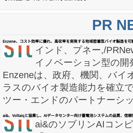
PR N
Enzene、コスト効率に優れ、高収率を実現する地域密着型バイオ製造を可
インド、プネー,/PRNe
イノベーション型の開発
Enzeneは、政府、機関、バ
ラスのバイオ製造能力を確立
ツー・エンドのパートナーシッ
表しました。 同社の実績あるEnzeneX®
ai&、Voltaiqと協業し、AIデータセンター向け蓄電池システムの品質、信
ai&のソブリンAIコンピ
manufacturing™ (FC