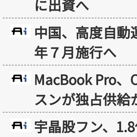
に出資へ
中国、高度自動
年７月施行へ
MacBook Pr
スンが独占供給
宇晶股フン、1.