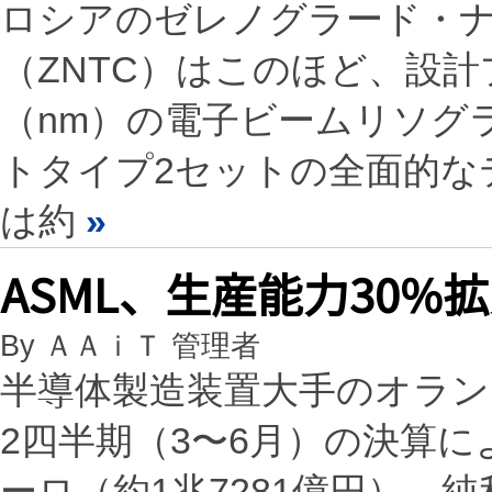
ロシアのゼレノグラード・
（ZNTC）はこのほど、設計
（nm）の電子ビームリソグ
トタイプ2セットの全面的な
は約
»
ASML、生産能力30%
By ＡＡｉＴ 管理者
半導体製造装置大手のオランダ
2四半期（3〜6月）の決算に
ーロ（約1兆7281億円）、純