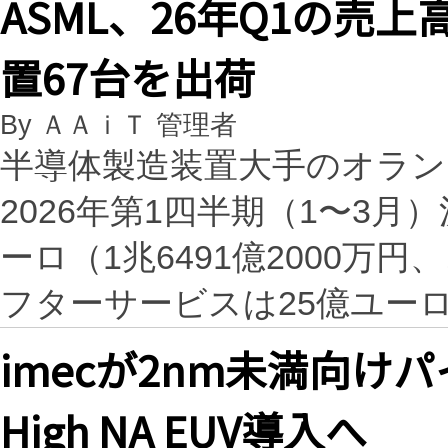
ASML、26年Q1の売
置67台を出荷
By ＡＡｉＴ 管理者
半導体製造装置大手のオランダ
2026年第1四半期（1〜3
ーロ（1兆6491億2000
フターサービスは25億ユー
imecが2nm未満向け
High NA EUV導入へ