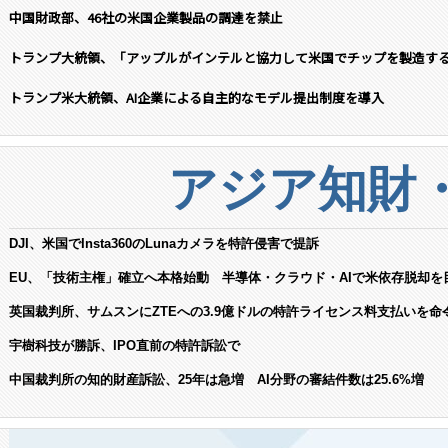
中国財政部、46社の米国企業製品の調達を禁止
トランプ大統領、「アップルがインテルと協力して米国でチップを製造す
トランプ米大統領、AI企業による自主的なモデル提出制度を導入
アジア知財
DJI、米国でInsta360のLunaカメラを特許侵害で提訴
EU、「技術主権」確立へ本格始動 半導体・クラウド・AIで米依存脱却を
英国裁判所、サムスンにZTEへの3.9億ドルの特許ライセンス料支払いを命
宇樹科技が勝訴、IPO直前の特許訴訟で
中国裁判所の知的財産訴訟、25年は急増 AI分野の審結件数は25.6%増