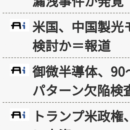
漏洩事件が発覚
米国、中国製光
検討か＝報道
御微半導体、90
パターン欠陥検
トランプ米政権