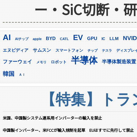
ー・SiC切断・
AI
EV
NVID
GPU
BYD
LLM
AIチップ
apple
CATL
IC
サムスン
エヌビディア
スマートフォン
ディスプレ
チップ
テスラ
半導体
ファーウェイ
半導体製造装置
ロボット
メモリ
韓国
ＡＩ
【特集】トラン
米国、中国製システム連系用インバーターの輸入を禁止
中国製インバーター、米FCCが輸入規制を起草 EUはすでに先行して禁止