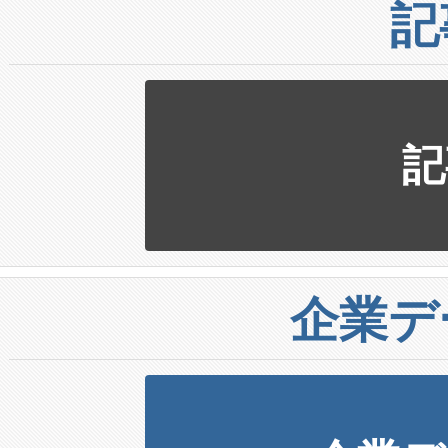
記
記
企業デ