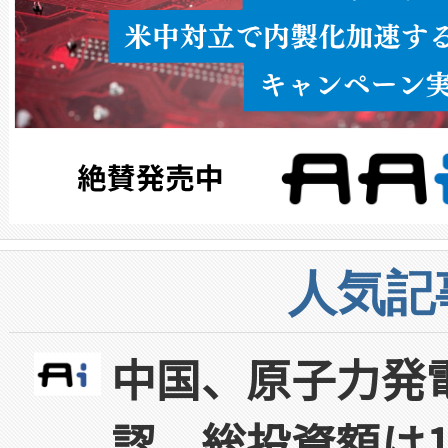
人気記
中国、原子力発
認 総投資額は1