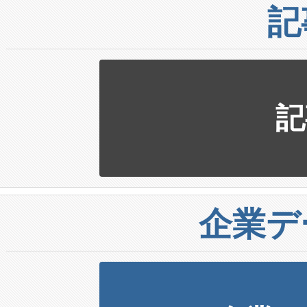
記
記
企業デ