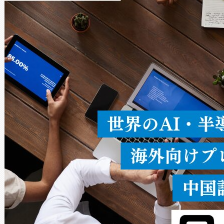
Avia 2は、2種類のFOVオ
× 80°のノーマルモード、長距離
ードを切り替えて使用するこ
ることなく、単一のデバイス
うにします。遠距離まで届く
密度なスキャ
[…]