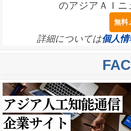
LiDAR for Inspections, Transpor
テリー性能の劣化によるダウ
す。「当社のfully-connected c
のアジアＡＩニ
は1535 nmレーザーを搭載
念は、現在データセンターが
ームを利用すれば、6,000万～
無料
イズの小径化を実現すること
ます。 Voltaiq provides a comple
きます。この効率性は、フェ
す。ノーマルモードでは、Avia
quality and reliability for AI da
詳細については
個人情
BESS stack to ensure battery qual
ートル先まで検出でき、これは
centers. Voltaiqは、a
トに対して約600メートルに
FA
からシステム統合、試運転、
では、反射率10％のターゲッ
クルの各段階のデータを監視
で向上し、最大検知距離は1,0
[…]
ットだけで最大1キロメートル
ルの変電所周囲を監視でき、
作業と点群処理を簡素化できま