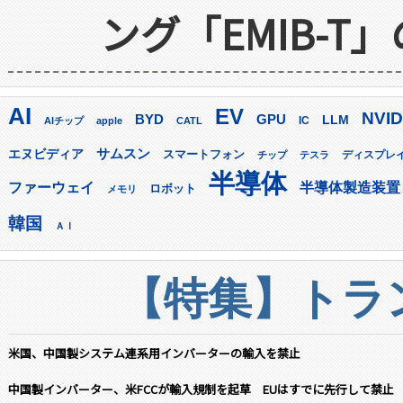
ング「EMIB-T
AI
EV
NVID
GPU
BYD
LLM
AIチップ
apple
CATL
IC
サムスン
エヌビディア
スマートフォン
ディスプレ
チップ
テスラ
半導体
ファーウェイ
半導体製造装置
ロボット
メモリ
韓国
ＡＩ
【特集】トラン
米国、中国製システム連系用インバーターの輸入を禁止
中国製インバーター、米FCCが輸入規制を起草 EUはすでに先行して禁止