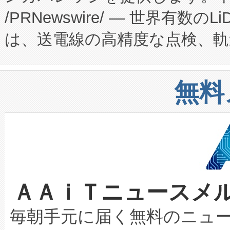
/PRNewswire/ — 世界有数の
た。 Voltaiq独自のAI搭
プログラムには、施設設計・内装
は、送電線の高精度な点検、軌
定、統合、導入、運用に至る
に関する技術移転および知的財産
や穀物倉庫におけるバルク材の
安全性を追跡し、確保する事を
構造化トレーニングカリキュ
リューション「Avia 2」を発
増加しているデータセンター
上げおよび商用化段階におけ
無料
したAvia 2は、1,000メ
る電力網に大きな負担をかけ
設備整備および立ち上げ調整
狭視野のFOVを切り替えるこ
事業者の負担軽減という課題
加組織は、Enzeneのバイオ
ケーブル、枝などの細かな対
系統連系を迅速にし、ピーク需
選定された製品について、自
なレーザースポットにより、高
限を超えて利用可能な電力容量
取得できる可能性もあります。
ＡＡｉＴニュースメ
な環境下でも豊かなディテー
持できるよう貢献します。こ
設には、3億～4億ドルかかるこ
キロメートル範囲を検出 Livox Unveil
ービスレベル契約（SLA）違
最高経営責任者（CEO）であるHi
毎朝手元に届く無料のニュ