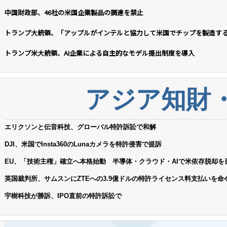
中国財政部、46社の米国企業製品の調達を禁止
トランプ大統領、「アップルがインテルと協力して米国でチップを製造す
トランプ米大統領、AI企業による自主的なモデル提出制度を導入
アジア知財
エリクソンと伝音科技、グローバル特許訴訟で和解
DJI、米国でInsta360のLunaカメラを特許侵害で提訴
EU、「技術主権」確立へ本格始動 半導体・クラウド・AIで米依存脱却を
英国裁判所、サムスンにZTEへの3.9億ドルの特許ライセンス料支払いを命
宇樹科技が勝訴、IPO直前の特許訴訟で