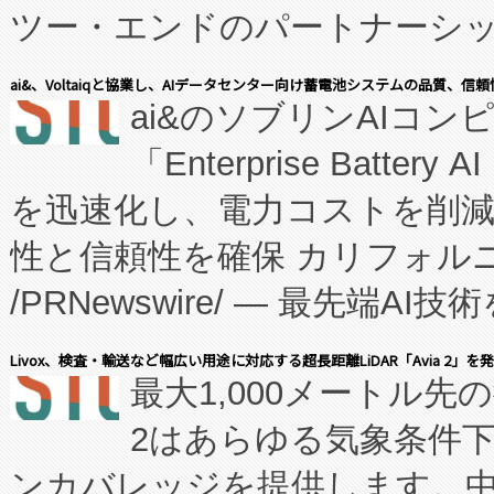
ツー・エンドのパートナーシッ
表しました。 同社の実績あるEnzeneX®
ai&、Voltaiqと協業し、AIデータセンター向け蓄電池システムの品質、信
ai&のソブリンAIコンピ
manufacturing™ (FC
「Enterprise Batte
たNeXは、バイオ医薬品製造
を迅速化し、電力コストを削
従来のフェッドバッチ施設の
性と信頼性を確保 カリフォルニア
に、患者やサプライチェーン
/PRNewswire/ — 最先端
キー方式で拡張性が高く、持
会社エーアイ・アンド：本社横
す。FCCM‑を活用した現地
Livox、検査・輸送など幅広い用途に対応する超長距離LiDAR「Avia 2」を
最大1,000メートル先
President原信平）と、エ
患者にとっての費用負担を大幅
2はあらゆる気象条件
ードするVoltaiqは、日本に
のアクセスを大幅に拡大することができ
ンカバレッジを提供します。中国
ーエネルギー貯蔵システム（B
Fully-Connected Continuous M