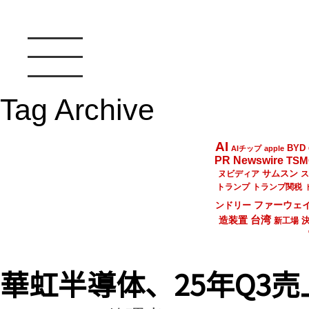
Tag Archive
AI
BYD
AIチップ
apple
PR Newswire
TSM
サムスン
ヌビディア
ス
トランプ
トランプ関税
ファーウェ
ンドリー
台湾
造装置
新工場
華虹半導体、25年Q3