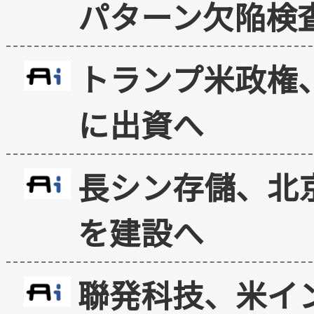
パターン欠陥検
トランプ米政権
に出資へ
長シン存儲、北京
を建設へ
聯発科技、米イ