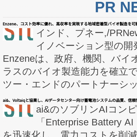
PR N
Enzene、コスト効率に優れ、高収率を実現する地域密着型バイオ製造を可
インド、プネー,/PRNe
イノベーション型の開発
Enzeneは、政府、機関、バ
ラスのバイオ製造能力を確立
ツー・エンドのパートナーシッ
表しました。 同社の実績あるEnzeneX®
ai&、Voltaiqと協業し、AIデータセンター向け蓄電池システムの品質、信
ai&のソブリンAIコンピ
manufacturing™ (FC
「Enterprise Batte
たNeXは、バイオ医薬品製造
を迅速化し、電力コストを削
従来のフェッドバッチ施設の