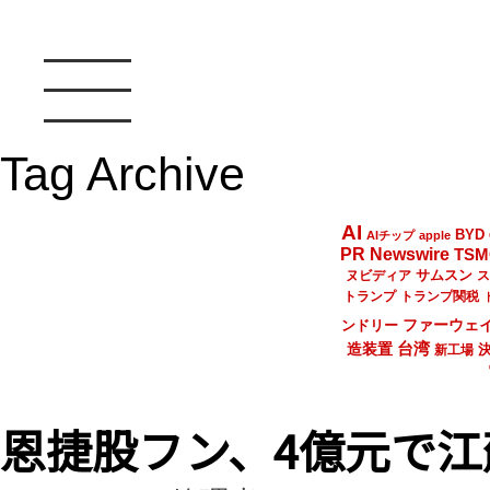
Tag Archive
AI
BYD
AIチップ
apple
PR Newswire
TSM
サムスン
ヌビディア
ス
トランプ
トランプ関税
ファーウェ
ンドリー
台湾
造装置
新工場
恩捷股フン、4億元で