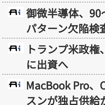
御微半導体、90
パターン欠陥検
トランプ米政権
に出資へ
MacBook Pr
スンが独占供給