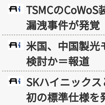
TSMCのCoW
漏洩事件が発覚
米国、中国製光
検討か＝報道
SKハイニックス
初の標準仕様を