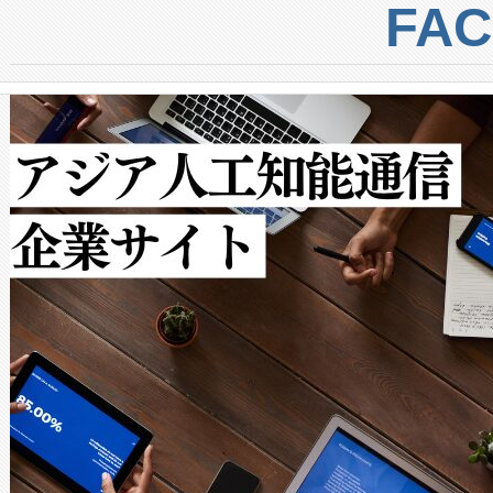
centers. Voltaiqは、a
トに対して約600メートルに
FA
からシステム統合、試運転、
では、反射率10％のターゲッ
クルの各段階のデータを監視
で向上し、最大検知距離は1,0
[…]
ットだけで最大1キロメートル
ルの変電所周囲を監視でき、
作業と点群処理を簡素化できま
Avia 2は、2種類のFOVオ
× 80°のノーマルモード、長距離
ードを切り替えて使用するこ
ることなく、単一のデバイス
うにします。遠距離まで届く