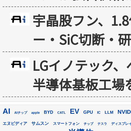
宇晶股フン、1.
ー・SiC切断・
LGイノテック、
半導体基板工場
AI
EV
NVID
GPU
BYD
LLM
AIチップ
apple
CATL
IC
サムスン
エヌビディア
スマートフォン
ディスプレ
チップ
テスラ