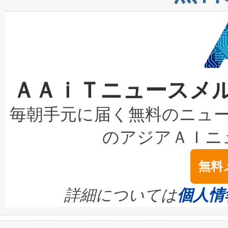
したAvia 2は、1,000メ
る電力網に大きな負担をかけ
設備整備および立ち上げ調整
狭視野のFOVを切り替えるこ
事業者の負担軽減という課題
加組織は、Enzeneのバイオ
ケーブル、枝などの細かな対
系統連系を迅速にし、ピーク需
選定された製品について、自
なレーザースポットにより、高
限を超えて利用可能な電力容量
取得できる可能性もあります。
ＡＡｉＴニュースメ
な環境下でも豊かなディテー
持できるよう貢献します。こ
設には、3億～4億ドルかかるこ
キロメートル範囲を検出 Livox Unveil
ービスレベル契約（SLA）違
最高経営責任者（CEO）であるHi
毎朝手元に届く無料のニュ
LiDAR for Inspections, Transpor
テリー性能の劣化によるダウ
す。「当社のfully-connected c
のアジアＡＩニ
は1535 nmレーザーを搭載
念は、現在データセンターが
ームを利用すれば、6,000万～
無料
イズの小径化を実現すること
ます。 Voltaiq provides a comple
きます。この効率性は、フェ
す。ノーマルモードでは、Avia
quality and reliability for AI da
詳細については
個人情
BESS stack to ensure battery qual
ートル先まで検出でき、これは