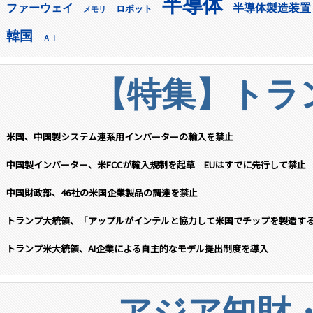
半導体
ファーウェイ
半導体製造装置
ロボット
メモリ
韓国
ＡＩ
【特集】トラン
米国、中国製システム連系用インバーターの輸入を禁止
中国製インバーター、米FCCが輸入規制を起草 EUはすでに先行して禁止
中国財政部、46社の米国企業製品の調達を禁止
トランプ大統領、「アップルがインテルと協力して米国でチップを製造す
トランプ米大統領、AI企業による自主的なモデル提出制度を導入
アジア知財