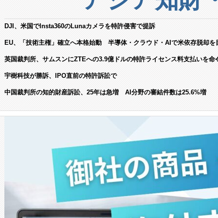
DJI、米国でInsta360のLunaカメラを特許侵害で提訴
EU、「技術主権」確立へ本格始動 半導体・クラウド・AIで米依存脱却を
英国裁判所、サムスンにZTEへの3.9億ドルの特許ライセンス料支払いを命
宇樹科技が勝訴、IPO直前の特許訴訟で
中国裁判所の知的財産訴訟、25年は急増 AI分野の審結件数は25.6%増