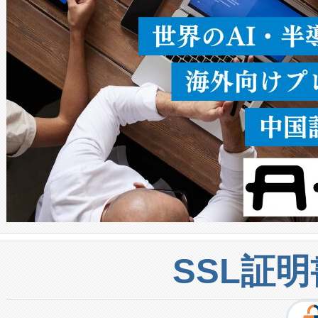
密度なスキャ
[…]
SSL証