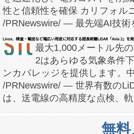
性と信頼性を確保 カリフォルニア
に、患者やサプライチェーン
/PRNewswire/ — 最先端
キー方式で拡張性が高く、持
会社エーアイ・アンド：本社横
す。FCCM‑を活用した現地
Livox、検査・輸送など幅広い用途に対応する超長距離LiDAR「Avia 2」を
最大1,000メートル先
President原信平）と、エ
患者にとっての費用負担を大幅
2はあらゆる気象条件
ードするVoltaiqは、日本に
のアクセスを大幅に拡大することができ
ンカバレッジを提供します。中国
ーエネルギー貯蔵システム（B
Fully-Connected Continuous M
/PRNewswire/ — 世界有数の
た。 Voltaiq独自のAI搭
プログラムには、施設設計・内装
は、送電線の高精度な点検、軌
定、統合、導入、運用に至る
に関する技術移転および知的財産
や穀物倉庫におけるバルク材の
安全性を追跡し、確保する事を
構造化トレーニングカリキュ
リューション「Avia 2」を発
増加しているデータセンター
上げおよび商用化段階におけ
無料