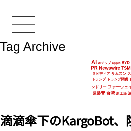
Tag Archive
AI
BYD
AIチップ
apple
PR Newswire
TSM
サムスン
ヌビディア
ス
トランプ
トランプ関税
ファーウェ
ンドリー
台湾
造装置
新工場
滴滴傘下のKargoBo