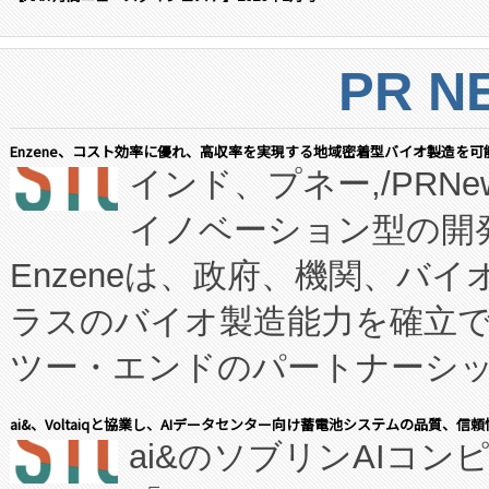
PR N
Enzene、コスト効率に優れ、高収率を実現する地域密着型バイオ製造を可
インド、プネー,/PRNe
イノベーション型の開発
Enzeneは、政府、機関、バ
ラスのバイオ製造能力を確立
ツー・エンドのパートナーシッ
表しました。 同社の実績あるEnzeneX®
ai&、Voltaiqと協業し、AIデータセンター向け蓄電池システムの品質、信
ai&のソブリンAIコンピ
manufacturing™ (FC