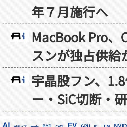
年７月施行へ
MacBook Pr
スンが独占供給
宇晶股フン、1.
ー・SiC切断・
AI
EV
NVID
GPU
BYD
LLM
AIチップ
apple
CATL
IC