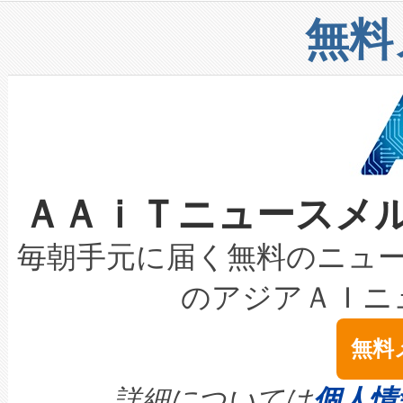
リューション「Avia 2」を発
増加しているデータセンター
上げおよび商用化段階におけ
無料
したAvia 2は、1,000メ
る電力網に大きな負担をかけ
設備整備および立ち上げ調整
狭視野のFOVを切り替えるこ
事業者の負担軽減という課題
加組織は、Enzeneのバイオ
ケーブル、枝などの細かな対
系統連系を迅速にし、ピーク需
選定された製品について、自
なレーザースポットにより、高
限を超えて利用可能な電力容量
取得できる可能性もあります。
ＡＡｉＴニュースメ
な環境下でも豊かなディテー
持できるよう貢献します。こ
設には、3億～4億ドルかかるこ
キロメートル範囲を検出 Livox Unveil
ービスレベル契約（SLA）違
最高経営責任者（CEO）であるHi
毎朝手元に届く無料のニュ
LiDAR for Inspections, Transpor
テリー性能の劣化によるダウ
す。「当社のfully-connected c
のアジアＡＩニ
は1535 nmレーザーを搭載
念は、現在データセンターが
ームを利用すれば、6,000万～
無料
イズの小径化を実現すること
ます。 Voltaiq provides a comple
きます。この効率性は、フェ
す。ノーマルモードでは、Avia
quality and reliability for AI da
詳細については
個人情