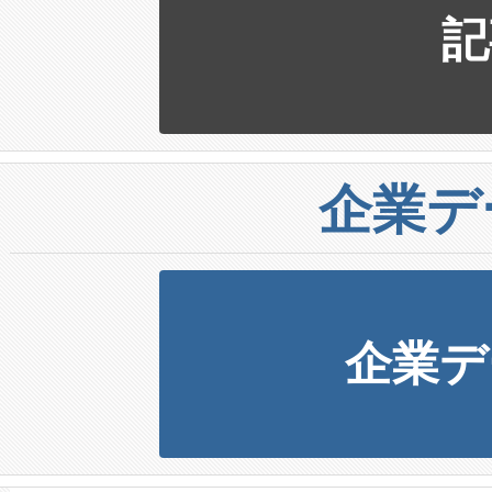
記
企業デ
企業デ