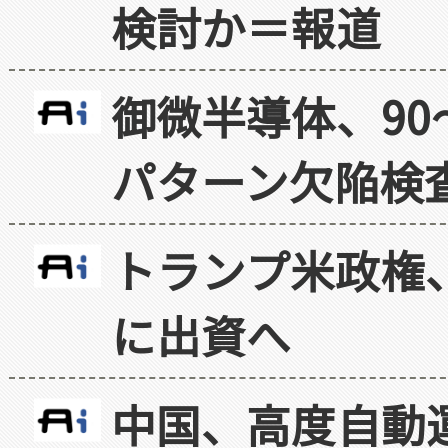
検討か＝報道
御微半導体、90
パターン欠陥検
トランプ米政権
に出資へ
中国、高度自動