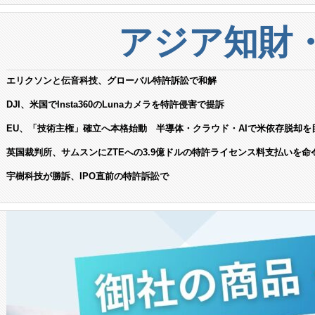
アジア知財
エリクソンと伝音科技、グローバル特許訴訟で和解
DJI、米国でInsta360のLunaカメラを特許侵害で提訴
EU、「技術主権」確立へ本格始動 半導体・クラウド・AIで米依存脱却を
英国裁判所、サムスンにZTEへの3.9億ドルの特許ライセンス料支払いを命
宇樹科技が勝訴、IPO直前の特許訴訟で