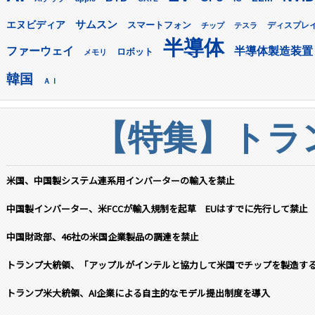
サムスン
エヌビディア
スマートフォン
ディスプレ
チップ
テスラ
半導体
ファーウェイ
半導体製造装置
ロボット
メモリ
韓国
ＡＩ
【特集】トラン
米国、中国製システム連系用インバーターの輸入を禁止
中国製インバーター、米FCCが輸入規制を起草 EUはすでに先行して禁止
中国財政部、46社の米国企業製品の調達を禁止
トランプ大統領、「アップルがインテルと協力して米国でチップを製造す
トランプ米大統領、AI企業による自主的なモデル提出制度を導入