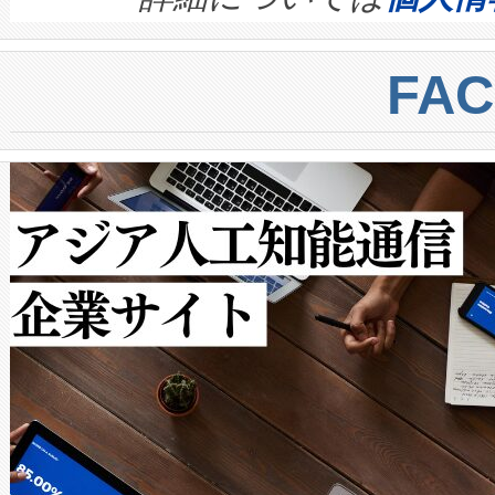
BESS stack to ensure battery qual
ートル先まで検出でき、これは
centers. Voltaiqは、a
トに対して約600メートルに
FA
からシステム統合、試運転、
では、反射率10％のターゲッ
クルの各段階のデータを監視
で向上し、最大検知距離は1,0
[…]
ットだけで最大1キロメートル
ルの変電所周囲を監視でき、
作業と点群処理を簡素化できま
Avia 2は、2種類のFOVオ
× 80°のノーマルモード、長距離
ードを切り替えて使用するこ