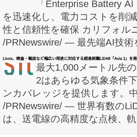
「Enterprise Batte
たNeXは、バイオ医薬品製造
を迅速化し、電力コストを削
従来のフェッドバッチ施設の
性と信頼性を確保 カリフォルニア
に、患者やサプライチェーン
/PRNewswire/ — 最先端
キー方式で拡張性が高く、持
会社エーアイ・アンド：本社横
す。FCCM‑を活用した現地
Livox、検査・輸送など幅広い用途に対応する超長距離LiDAR「Avia 2」を
最大1,000メートル先
President原信平）と、エ
患者にとっての費用負担を大幅
2はあらゆる気象条件
ードするVoltaiqは、日本に
のアクセスを大幅に拡大することができ
ンカバレッジを提供します。中国
ーエネルギー貯蔵システム（B
Fully-Connected Continuous M
/PRNewswire/ — 世界有数の
た。 Voltaiq独自のAI搭
プログラムには、施設設計・内装
は、送電線の高精度な点検、軌
定、統合、導入、運用に至る
に関する技術移転および知的財産
や穀物倉庫におけるバルク材の
安全性を追跡し、確保する事を
構造化トレーニングカリキュ