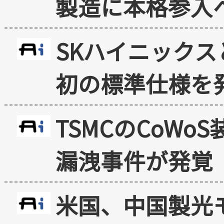
製造に本格参入
SKハイニックス
初の標準仕様を
TSMCのCoW
漏洩事件が発覚
米国、中国製光