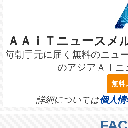
狭視野のFOVを切り替えるこ
事業者の負担軽減という課題
加組織は、Enzeneのバイオ
ケーブル、枝などの細かな対
系統連系を迅速にし、ピーク需
選定された製品について、自
なレーザースポットにより、高
限を超えて利用可能な電力容量
取得できる可能性もあります。
ＡＡｉＴニュースメ
な環境下でも豊かなディテー
持できるよう貢献します。こ
設には、3億～4億ドルかかるこ
キロメートル範囲を検出 Livox Unveil
ービスレベル契約（SLA）違
最高経営責任者（CEO）であるHi
毎朝手元に届く無料のニュ
LiDAR for Inspections, Transpor
テリー性能の劣化によるダウ
す。「当社のfully-connected c
のアジアＡＩニ
は1535 nmレーザーを搭載
念は、現在データセンターが
ームを利用すれば、6,000万～
無料
イズの小径化を実現すること
ます。 Voltaiq provides a comple
きます。この効率性は、フェ
す。ノーマルモードでは、Avia
quality and reliability for AI da
詳細については
個人情
BESS stack to ensure battery qual
ートル先まで検出でき、これは
centers. Voltaiqは、a
トに対して約600メートルに
FA