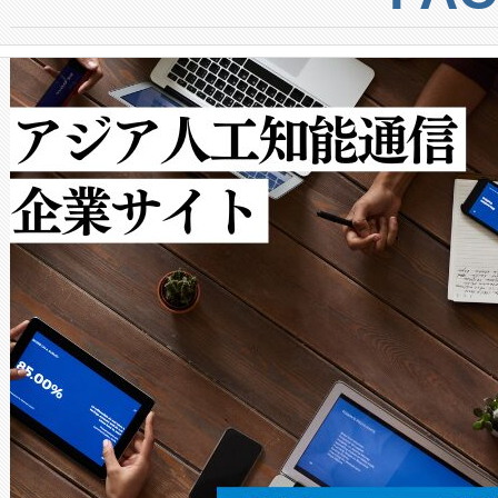
からシステム統合、試運転、
では、反射率10％のターゲッ
クルの各段階のデータを監視
で向上し、最大検知距離は1,0
[…]
ットだけで最大1キロメートル
ルの変電所周囲を監視でき、
作業と点群処理を簡素化できま
Avia 2は、2種類のFOVオ
× 80°のノーマルモード、長距離
ードを切り替えて使用するこ
ることなく、単一のデバイス
うにします。遠距離まで届く
密度なスキャ
[…]