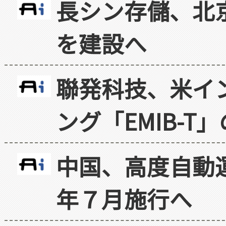
長シン存儲、北京
を建設へ
聯発科技、米イ
ング「EMIB-T
中国、高度自動
年７月施行へ