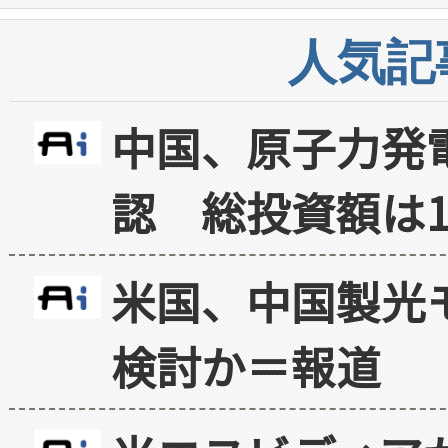
人気記
中国、原子力発
認 総投資額は1
米国、中国製光
検討か＝報道