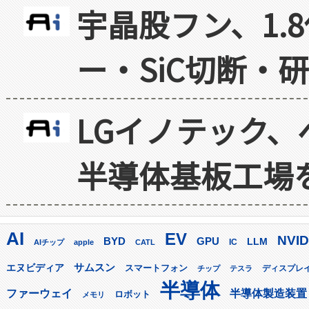
宇晶股フン、1.
ー・SiC切断・
LGイノテック、
半導体基板工場
AI
EV
NVID
GPU
BYD
LLM
AIチップ
apple
CATL
IC
サムスン
エヌビディア
スマートフォン
ディスプレ
チップ
テスラ
半導体
ファーウェイ
半導体製造装置
ロボット
メモリ