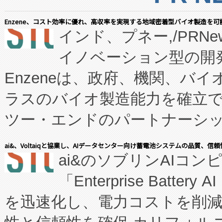
Enzene、コスト効率に優れ、高収率を実現する地域密着型バイオ製造を可
インド、プネー,/PRNe
イノベーション型の開発
Enzeneは、政府、機関、バ
ラスのバイオ製造能力を確立
ツー・エンドのパートナーシッ
表しました。 同社の実績あるEnzeneX®
ai&、Voltaiqと協業し、AIデータセンター向け蓄電池システムの品質、信
ai&のソブリンAIコンピ
manufacturing™ (FC
「Enterprise Batte
たNeXは、バイオ医薬品製造
を迅速化し、電力コストを削
従来のフェッドバッチ施設の