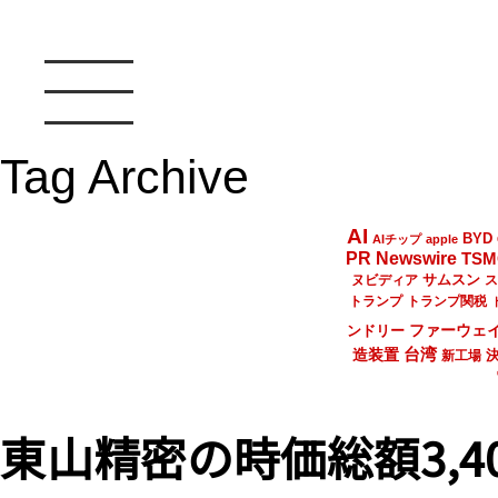
Tag Archive
AI
BYD
AIチップ
apple
PR Newswire
TSM
サムスン
ヌビディア
ス
トランプ
トランプ関税
ファーウェ
ンドリー
台湾
造装置
新工場
東山精密の時価総額3,4