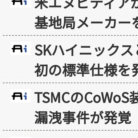
米エヌビディア
基地局メーカー
SKハイニックス
初の標準仕様を
TSMCのCoW
漏洩事件が発覚