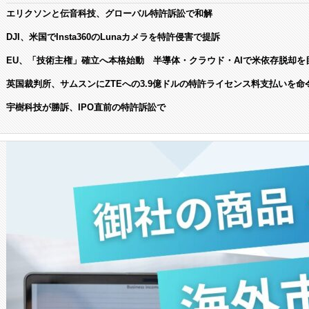
エリクソンと伝音科技、グローバル特許訴訟で和解
DJI、米国でInsta360のLunaカメラを特許侵害で提訴
EU、「技術主権」確立へ本格始動 半導体・クラウド・AIで米依存脱却を
英国裁判所、サムスンにZTEへの3.9億ドルの特許ライセンス料支払いを命
宇樹科技が勝訴、IPO直前の特許訴訟で