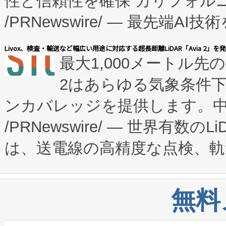
性と信頼性を確保 カリフォルニア
に、患者やサプライチェーン
/PRNewswire/ — 最先端
キー方式で拡張性が高く、持
会社エーアイ・アンド：本社横
す。FCCM‑を活用した現地
Livox、検査・輸送など幅広い用途に対応する超長距離LiDAR「Avia 2」を
最大1,000メートル先
President原信平）と、エ
患者にとっての費用負担を大幅
2はあらゆる気象条件
ードするVoltaiqは、日本に
のアクセスを大幅に拡大することができ
ンカバレッジを提供します。中国
ーエネルギー貯蔵システム（B
Fully-Connected Continuous M
/PRNewswire/ — 世界有数の
た。 Voltaiq独自のAI搭
プログラムには、施設設計・内装
は、送電線の高精度な点検、軌
定、統合、導入、運用に至る
に関する技術移転および知的財産
や穀物倉庫におけるバルク材の
安全性を追跡し、確保する事を
構造化トレーニングカリキュ
リューション「Avia 2」を発
増加しているデータセンター
上げおよび商用化段階におけ
無料
したAvia 2は、1,000メ
る電力網に大きな負担をかけ
設備整備および立ち上げ調整