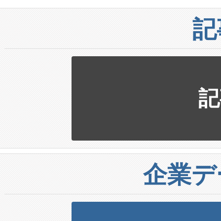
記
記
企業デ