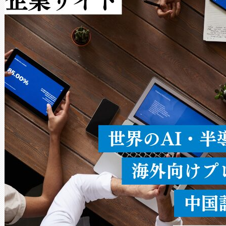
Avia 2は、2種類のFOVオ
× 80°のノーマルモード、長距離
ードを切り替えて使用するこ
ることなく、単一のデバイス
うにします。遠距離まで届く
密度なスキャ
[…]