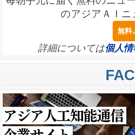
毎朝手元に届く無料のニュ
LiDAR for Inspections, Transpor
テリー性能の劣化によるダウ
す。「当社のfully-connected c
のアジアＡＩニ
は1535 nmレーザーを搭載
念は、現在データセンターが
ームを利用すれば、6,000万～
無料
イズの小径化を実現すること
ます。 Voltaiq provides a comple
きます。この効率性は、フェ
す。ノーマルモードでは、Avia
quality and reliability for AI da
詳細については
個人情
BESS stack to ensure battery qual
ートル先まで検出でき、これは
centers. Voltaiqは、a
トに対して約600メートルに
FA
からシステム統合、試運転、
では、反射率10％のターゲッ
クルの各段階のデータを監視
で向上し、最大検知距離は1,0
[…]
ットだけで最大1キロメートル
ルの変電所周囲を監視でき、
作業と点群処理を簡素化できま