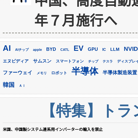
年７月施行へ
AI
EV
NVID
GPU
BYD
LLM
AIチップ
apple
CATL
IC
サムスン
エヌビディア
スマートフォン
ディスプレ
チップ
テスラ
半導体
ファーウェイ
半導体製造装置
ロボット
メモリ
韓国
ＡＩ
【特集】トラン
米国、中国製システム連系用インバーターの輸入を禁止