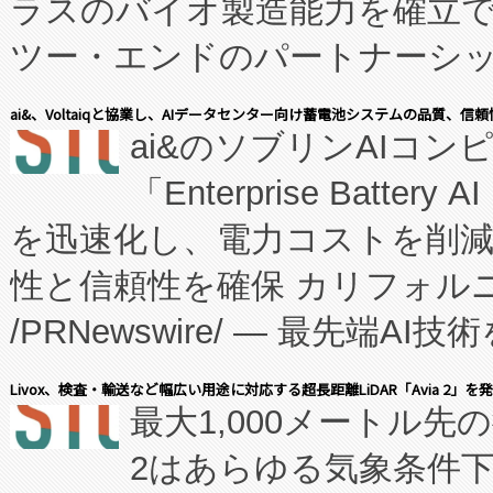
ラスのバイオ製造能力を確立
ツー・エンドのパートナーシッ
表しました。 同社の実績あるEnzeneX®
ai&、Voltaiqと協業し、AIデータセンター向け蓄電池システムの品質、信
ai&のソブリンAIコンピ
manufacturing™ (FC
「Enterprise Batte
たNeXは、バイオ医薬品製造
を迅速化し、電力コストを削
従来のフェッドバッチ施設の
性と信頼性を確保 カリフォルニア
に、患者やサプライチェーン
/PRNewswire/ — 最先端
キー方式で拡張性が高く、持
会社エーアイ・アンド：本社横
す。FCCM‑を活用した現地
Livox、検査・輸送など幅広い用途に対応する超長距離LiDAR「Avia 2」を
最大1,000メートル先
President原信平）と、エ
患者にとっての費用負担を大幅
2はあらゆる気象条件
ードするVoltaiqは、日本に
のアクセスを大幅に拡大することができ