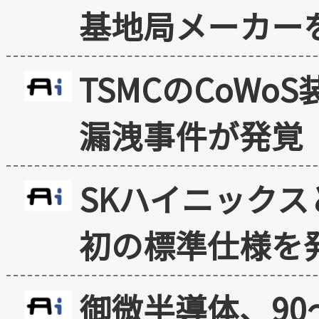
基地局メーカー
TSMCのCoW
漏洩事件が発覚
SKハイニックス
初の標準仕様を
御微半導体、90