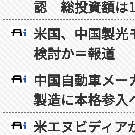
認 総投資額は1
米国、中国製光
検討か＝報道
中国自動車メー
製造に本格参入
米エヌビディア