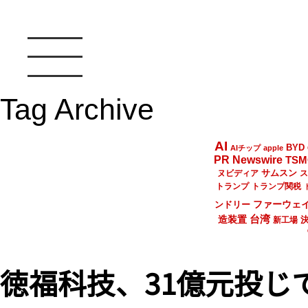
Tag Archive
AI
BYD
AIチップ
apple
PR Newswire
TSM
サムスン
ヌビディア
ス
トランプ
トランプ関税
ファーウェ
ンドリー
台湾
造装置
新工場
徳福科技、31億元投じ