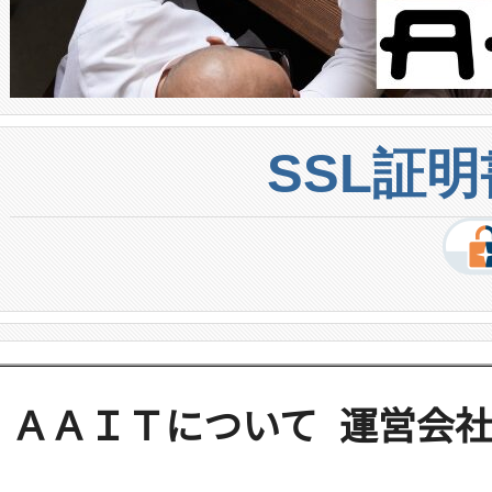
SSL証
ＡＡＩＴについて
運営会