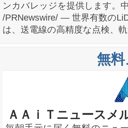
ンカバレッジを提供します。中国
ーエネルギー貯蔵システム（B
Fully-Connected Continuous M
/PRNewswire/ — 世界有数の
た。 Voltaiq独自のAI搭
プログラムには、施設設計・内装
は、送電線の高精度な点検、軌
定、統合、導入、運用に至る
に関する技術移転および知的財産
や穀物倉庫におけるバルク材の
安全性を追跡し、確保する事を
構造化トレーニングカリキュ
リューション「Avia 2」を発
増加しているデータセンター
上げおよび商用化段階におけ
無料
したAvia 2は、1,000メ
る電力網に大きな負担をかけ
設備整備および立ち上げ調整
狭視野のFOVを切り替えるこ
事業者の負担軽減という課題
加組織は、Enzeneのバイオ
ケーブル、枝などの細かな対
系統連系を迅速にし、ピーク需
選定された製品について、自
なレーザースポットにより、高
限を超えて利用可能な電力容量
取得できる可能性もあります。
ＡＡｉＴニュースメ
な環境下でも豊かなディテー
持できるよう貢献します。こ
設には、3億～4億ドルかかるこ
キロメートル範囲を検出 Livox Unveil
ービスレベル契約（SLA）違
最高経営責任者（CEO）であるHi