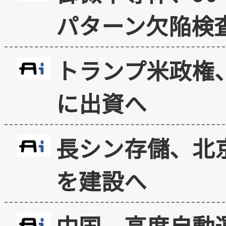
パターン欠陥検
トランプ米政権
に出資へ
長シン存儲、北京
を建設へ
中国、高度自動