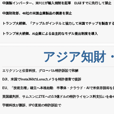
中国製インバーター、米FCCが輸入規制を起草 EUはすでに先行して禁止
中国財政部、46社の米国企業製品の調達を禁止
トランプ大統領、「アップルがインテルと協力して米国でチップを製造す
トランプ米大統領、AI企業による自主的なモデル提出制度を導入
アジア知財
エリクソンと伝音科技、グローバル特許訴訟で和解
DJI、米国でInsta360のLunaカメラを特許侵害で提訴
EU、「技術主権」確立へ本格始動 半導体・クラウド・AIで米依存脱却を
英国裁判所、サムスンにZTEへの3.9億ドルの特許ライセンス料支払いを命
宇樹科技が勝訴、IPO直前の特許訴訟で