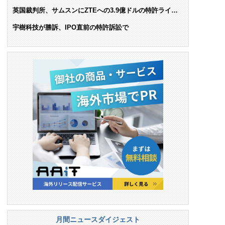
AIで米依存脱却を目指す
英国裁判所、サムスンにZTEへの3.9億ドルの特許ライセ
ンス料支払いを命令
宇樹科技が勝訴、IPO直前の特許訴訟で
月間ニュースダイジェスト