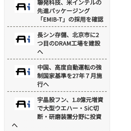
聯発科技、米インテルの
先進パッケージング
「EMIB-T」の採用を確認
長シン存儲、北京市に2
つ目のDRAM工場を建設
へ
中国、高度自動運転の強
制国家基準を27年７月施
行へ
宇晶股フン、1.8億元増資
で大型ウエハー・SiC切
断・研磨装置分野に投資
へ