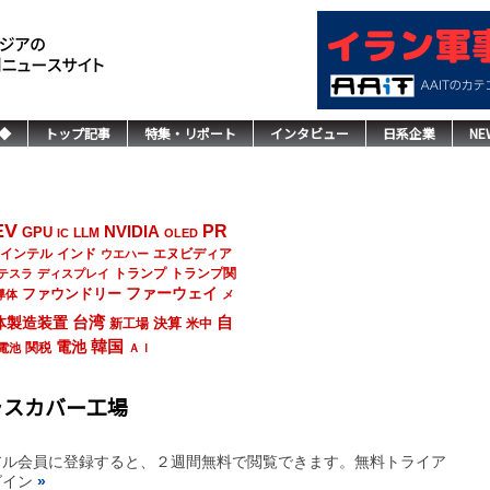
◆
トップ記事
特集・リポート
インタビュー
日系企業
NE
EV
NVIDIA
PR
GPU
LLM
IC
OLED
インド
エヌビディア
インテル
ウエハー
トランプ
トランプ関
テスラ
ディスプレイ
ファーウェイ
ファウンドリー
導体
メ
台湾
自
体製造装置
決算
新工場
米中
韓国
電池
関税
電池
ＡＩ
ラスカバー工場
アル会員に登録すると、２週間無料で閲覧できます。無料トライア
グイン
»