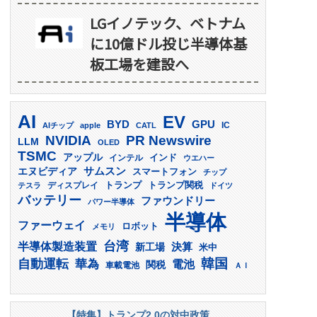
LGイノテック、ベトナム
に10億ドル投じ半導体基
板工場を建設へ
AI
EV
GPU
BYD
AIチップ
apple
CATL
IC
PR Newswire
NVIDIA
LLM
OLED
TSMC
アップル
インド
インテル
ウエハー
サムスン
エヌビディア
スマートフォン
チップ
トランプ
ディスプレイ
トランプ関税
テスラ
ドイツ
バッテリー
ファウンドリー
パワー半導体
半導体
ファーウェイ
ロボット
メモリ
台湾
半導体製造装置
決算
新工場
米中
韓国
自動運転
華為
電池
関税
車載電池
ＡＩ
【特集】トランプ2.0の対中政策