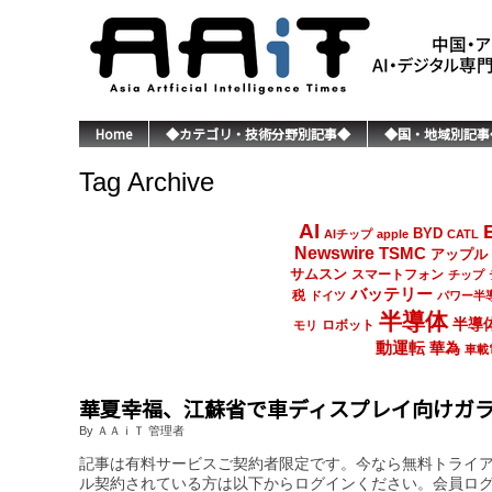
Home
◆カテゴリ・技術分野別記事◆
◆国・地域別記事
Tag Archive
AI
BYD
AIチップ
apple
CATL
Newswire
TSMC
アップル
サムスン
スマートフォン
チップ
バッテリー
税
ドイツ
パワー半
半導体
半導
ロボット
モリ
動運転
華為
車載
華夏幸福、江蘇省で車ディスプレイ向けガ
By ＡＡｉＴ 管理者
記事は有料サービスご契約者限定です。今なら無料トライ
ル契約されている方は以下からログインください。会員ロ