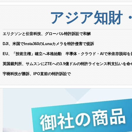
アジア知財
エリクソンと伝音科技、グローバル特許訴訟で和解
DJI、米国でInsta360のLunaカメラを特許侵害で提訴
EU、「技術主権」確立へ本格始動 半導体・クラウド・AIで米依存脱却を
英国裁判所、サムスンにZTEへの3.9億ドルの特許ライセンス料支払いを命
宇樹科技が勝訴、IPO直前の特許訴訟で