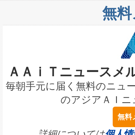
リューション「Avia 2」を発
増加しているデータセンター
上げおよび商用化段階におけ
無料
したAvia 2は、1,000メ
る電力網に大きな負担をかけ
設備整備および立ち上げ調整
狭視野のFOVを切り替えるこ
事業者の負担軽減という課題
加組織は、Enzeneのバイオ
ケーブル、枝などの細かな対
系統連系を迅速にし、ピーク需
選定された製品について、自
なレーザースポットにより、高
限を超えて利用可能な電力容量
取得できる可能性もあります。
ＡＡｉＴニュースメ
な環境下でも豊かなディテー
持できるよう貢献します。こ
設には、3億～4億ドルかかるこ
キロメートル範囲を検出 Livox Unveil
ービスレベル契約（SLA）違
最高経営責任者（CEO）であるHi
毎朝手元に届く無料のニュ
LiDAR for Inspections, Transpor
テリー性能の劣化によるダウ
す。「当社のfully-connected c
のアジアＡＩニ
は1535 nmレーザーを搭載
念は、現在データセンターが
ームを利用すれば、6,000万～
無料
イズの小径化を実現すること
ます。 Voltaiq provides a comple
きます。この効率性は、フェ
す。ノーマルモードでは、Avia
quality and reliability for AI da
詳細については
個人情