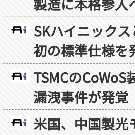
製造に本格参入
SKハイニックス
初の標準仕様を
TSMCのCoW
漏洩事件が発覚
米国、中国製光