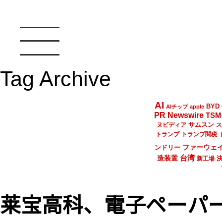
Tag Archive
AI
BYD
AIチップ
apple
PR Newswire
TSM
サムスン
ヌビディア
ス
トランプ
トランプ関税
ファーウェ
ンドリー
台湾
造装置
新工場
莱宝高科、電子ペーパ