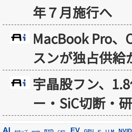
年７月施行へ
MacBook Pr
スンが独占供給
宇晶股フン、1.
ー・SiC切断・
AI
EV
NVID
GPU
BYD
LLM
AIチップ
apple
CATL
IC