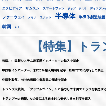
サムスン
エヌビディア
スマートフォン
ディスプレ
チップ
テスラ
半導体
ファーウェイ
半導体製造装置
ロボット
メモリ
韓国
ＡＩ
【特集】トラン
米国、中国製システム連系用インバーターの輸入を禁止
中国製インバーター、米FCCが輸入規制を起草 EUはすでに先行して禁止
中国財政部、46社の米国企業製品の調達を禁止
トランプ大統領、「アップルがインテルと協力して米国でチップを製造す
トランプ米大統領、AI企業による自主的なモデル提出制度を導入