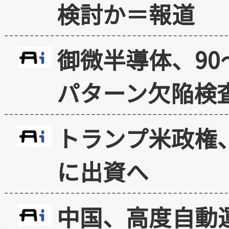
検討か＝報道
御微半導体、90
パターン欠陥検
トランプ米政権
に出資へ
中国、高度自動