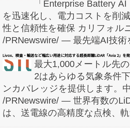
「Enterprise Batte
たNeXは、バイオ医薬品製造
を迅速化し、電力コストを削
従来のフェッドバッチ施設の
性と信頼性を確保 カリフォルニア
に、患者やサプライチェーン
/PRNewswire/ — 最先端
キー方式で拡張性が高く、持
会社エーアイ・アンド：本社横
す。FCCM‑を活用した現地
Livox、検査・輸送など幅広い用途に対応する超長距離LiDAR「Avia 2」を
最大1,000メートル先
President原信平）と、エ
患者にとっての費用負担を大幅
2はあらゆる気象条件
ードするVoltaiqは、日本に
のアクセスを大幅に拡大することができ
ンカバレッジを提供します。中国
ーエネルギー貯蔵システム（B
Fully-Connected Continuous M
/PRNewswire/ — 世界有数の
た。 Voltaiq独自のAI搭
プログラムには、施設設計・内装
は、送電線の高精度な点検、軌
定、統合、導入、運用に至る
に関する技術移転および知的財産
や穀物倉庫におけるバルク材の
安全性を追跡し、確保する事を
構造化トレーニングカリキュ