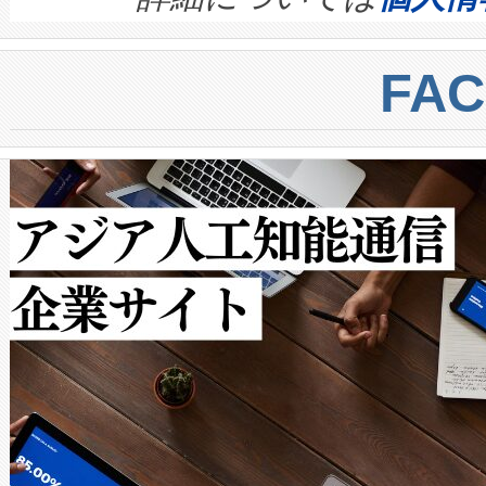
BESS stack to ensure battery qual
ートル先まで検出でき、これは
centers. Voltaiqは、a
トに対して約600メートルに
FA
からシステム統合、試運転、
では、反射率10％のターゲッ
クルの各段階のデータを監視
で向上し、最大検知距離は1,0
[…]
ットだけで最大1キロメートル
ルの変電所周囲を監視でき、
作業と点群処理を簡素化できま
Avia 2は、2種類のFOVオ
× 80°のノーマルモード、長距離
ードを切り替えて使用するこ