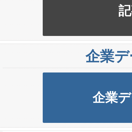
記
企業デ
企業デ