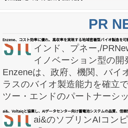
PR N
Enzene、コスト効率に優れ、高収率を実現する地域密着型バイオ製造を可
インド、プネー,/PRNe
イノベーション型の開発
Enzeneは、政府、機関、バ
ラスのバイオ製造能力を確立
ツー・エンドのパートナーシッ
表しました。 同社の実績あるEnzeneX®
ai&、Voltaiqと協業し、AIデータセンター向け蓄電池システムの品質、信
ai&のソブリンAIコンピ
manufacturing™ (FC