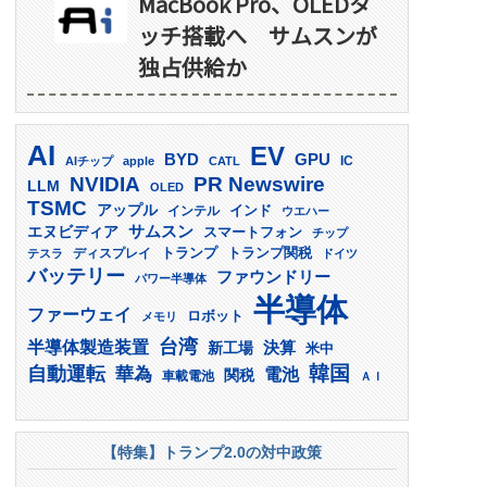
MacBook Pro、OLEDタ
ッチ搭載へ サムスンが
独占供給か
AI
EV
GPU
BYD
AIチップ
apple
CATL
IC
PR Newswire
NVIDIA
LLM
OLED
TSMC
アップル
インド
インテル
ウエハー
サムスン
エヌビディア
スマートフォン
チップ
トランプ
ディスプレイ
トランプ関税
テスラ
ドイツ
バッテリー
ファウンドリー
パワー半導体
半導体
ファーウェイ
ロボット
メモリ
台湾
半導体製造装置
決算
新工場
米中
韓国
自動運転
華為
電池
関税
車載電池
ＡＩ
【特集】トランプ2.0の対中政策