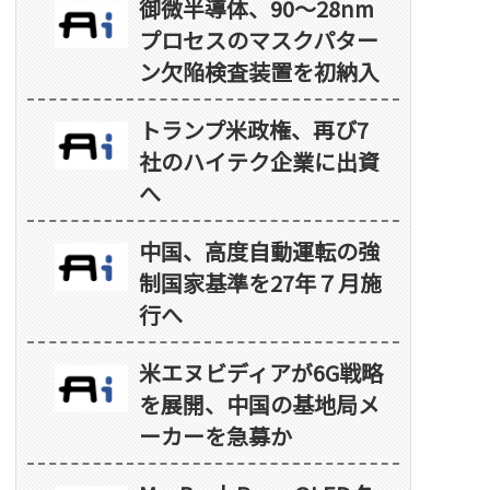
御微半導体、90～28nm
プロセスのマスクパター
ン欠陥検査装置を初納入
トランプ米政権、再び7
社のハイテク企業に出資
へ
中国、高度自動運転の強
制国家基準を27年７月施
行へ
米エヌビディアが6G戦略
を展開、中国の基地局メ
ーカーを急募か