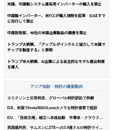
米国、中国製システム連系用インバーターの輸入を禁止
中国製インバーター、米FCCが輸入規制を起草 EUはすで
に先行して禁止
中国財政部、46社の米国企業製品の調達を禁止
トランプ大統領、「アップルがインテルと協力して米国で
チップを製造する」と表明
トランプ米大統領、AI企業による自主的なモデル提出制度
を導入
アジア知財・特許の最新動向
エリクソンと伝音科技、グローバル特許訴訟で和解
DJI、米国でInsta360のLunaカメラを特許侵害で提訴
EU、「技術主権」確立へ本格始動 半導体・クラウド・
AIで米依存脱却を目指す
英国裁判所、サムスンにZTEへの3.9億ドルの特許ライセ