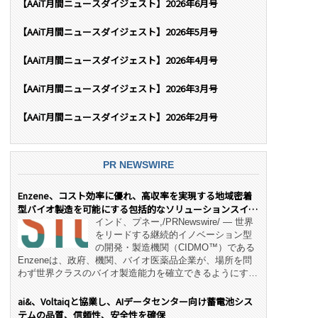
【AAiT月間ニュースダイジェスト】2026年6月号
【AAiT月間ニュースダイジェスト】2026年5月号
【AAiT月間ニュースダイジェスト】2026年4月号
【AAiT月間ニュースダイジェスト】2026年3月号
【AAiT月間ニュースダイジェスト】2026年2月号
PR NEWSWIRE
Enzene、コスト効率に優れ、高収率を実現する地域密着
型バイオ製造を可能にする包括的なソリューションスイー
ト「NeX™」 をリリース
インド、プネー,/PRNewswire/ — 世界
をリードする継続的イノベーション型
の開発・製造機関（CIDMO™）である
Enzeneは、政府、機関、バイオ医薬品企業が、場所を問
わず世界クラスのバイオ製造能力を確立できるようにす
る、変革的なエンド・ツー・エンドのパートナーシップモ
デル「NeX™」の立ち上げを発表しました。 同社の実績
ai&、Voltaiqと協業し、AIデータセンター向け蓄電池シス
あるEnzeneX® fully‑connected continuous
テムの品質、信頼性、安全性を確保