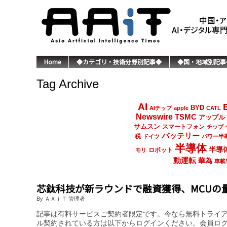
Home
◆カテゴリ・技術分野別記事◆
◆国・地域別記事
Tag Archive
AI
BYD
AIチップ
apple
CATL
Newswire
TSMC
アップル
サムスン
スマートフォン
チップ
バッテリー
税
ドイツ
パワー半
半導体
半導
ロボット
モリ
動運転
華為
車載
芯鈦科技が新ラウンドで融資獲得、MCUの
By ＡＡｉＴ 管理者
記事は有料サービスご契約者限定です。今なら無料トライ
ル契約されている方は以下からログインください。会員ロ