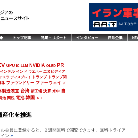
◆
トップ記事
特集・リポート
インタビュー
日系企業
NE
EV
NVIDIA
PR
GPU
LLM
IC
OLED
インド
エヌビディア
インテル
ウエハー
トランプ
トランプ関
テスラ
ディスプレイ
ファーウェイ
ファウンドリー
導体
メ
台湾
自
体製造装置
決算
新工場
米中
韓国
電池
関税
電池
ＡＩ
量産化を推進
アル会員に登録すると、２週間無料で閲覧できます。無料トライア
グイン
»