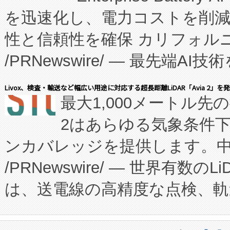
を迅速化し、電力コストを削
従来のフェッドバッチ施設の
性と信頼性を確保 カリフォルニア
に、患者やサプライチェーン
/PRNewswire/ — 最先端
キー方式で拡張性が高く、持
会社エーアイ・アンド：本社横
す。FCCM‑を活用した現地
Livox、検査・輸送など幅広い用途に対応する超長距離LiDAR「Avia 2」を
最大1,000メートル先
President原信平）と、エ
患者にとっての費用負担を大幅
2はあらゆる気象条件
ードするVoltaiqは、日本に
のアクセスを大幅に拡大することができ
ンカバレッジを提供します。中国
ーエネルギー貯蔵システム（B
Fully-Connected Continuous M
/PRNewswire/ — 世界有数の
た。 Voltaiq独自のAI搭
プログラムには、施設設計・内装
は、送電線の高精度な点検、軌
定、統合、導入、運用に至る
に関する技術移転および知的財産
や穀物倉庫におけるバルク材の
安全性を追跡し、確保する事を
構造化トレーニングカリキュ