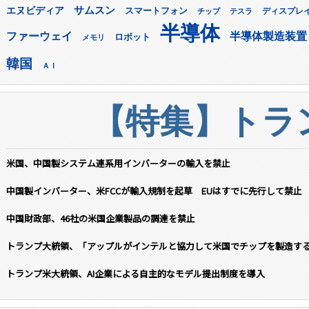
サムスン
エヌビディア
スマートフォン
ディスプレ
チップ
テスラ
半導体
ファーウェイ
半導体製造装置
ロボット
メモリ
韓国
ＡＩ
【特集】トラン
米国、中国製システム連系用インバーターの輸入を禁止
中国製インバーター、米FCCが輸入規制を起草 EUはすでに先行して禁止
中国財政部、46社の米国企業製品の調達を禁止
トランプ大統領、「アップルがインテルと協力して米国でチップを製造す
トランプ米大統領、AI企業による自主的なモデル提出制度を導入