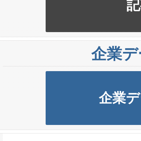
記
企業デ
企業デ