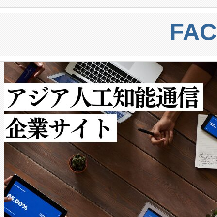
BESS stack to ensure battery qual
ートル先まで検出でき、これは
centers. Voltaiqは、a
トに対して約600メートルに
FA
からシステム統合、試運転、
では、反射率10％のターゲッ
クルの各段階のデータを監視
で向上し、最大検知距離は1,0
[…]
ットだけで最大1キロメートル
ルの変電所周囲を監視でき、
作業と点群処理を簡素化できま
Avia 2は、2種類のFOVオ
× 80°のノーマルモード、長距離
ードを切り替えて使用するこ
ることなく、単一のデバイス