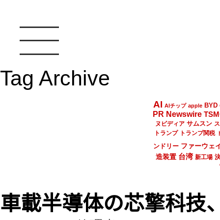
Tag Archive
AI
BYD
AIチップ
apple
PR Newswire
TSM
サムスン
ヌビディア
ス
トランプ
トランプ関税
ファーウェ
ンドリー
台湾
造装置
新工場
車載半導体の芯擎科技、