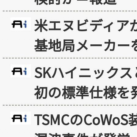
米エヌビディア
基地局メーカー
SKハイニックス
初の標準仕様を
TSMCのCoW