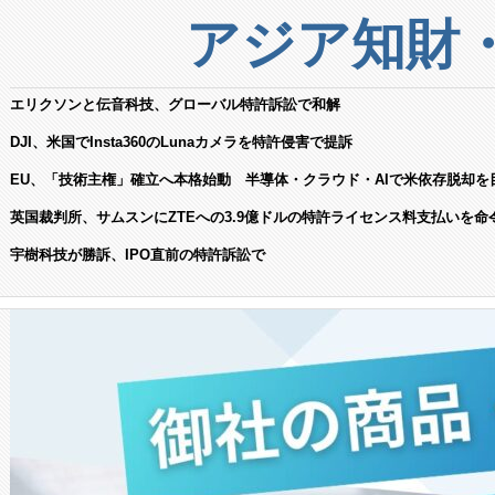
アジア知財
エリクソンと伝音科技、グローバル特許訴訟で和解
DJI、米国でInsta360のLunaカメラを特許侵害で提訴
EU、「技術主権」確立へ本格始動 半導体・クラウド・AIで米依存脱却を
英国裁判所、サムスンにZTEへの3.9億ドルの特許ライセンス料支払いを命
宇樹科技が勝訴、IPO直前の特許訴訟で