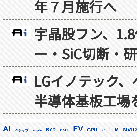
年７月施行へ
宇晶股フン、1.
ー・SiC切断・
LGイノテック、
半導体基板工場
AI
EV
NVID
GPU
BYD
LLM
AIチップ
apple
CATL
IC