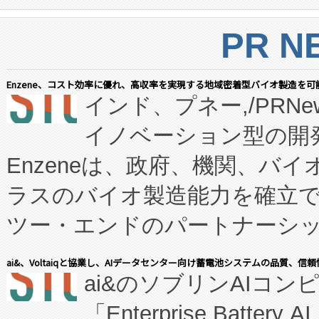
PR N
Enzene、コスト効率に優れ、高収率を実現する地域密着型バイオ製造を可
インド、プネー,/PRNe
イノベーション型の開発
Enzeneは、政府、機関、バ
ラスのバイオ製造能力を確立
ツー・エンドのパートナーシッ
表しました。 同社の実績あるEnzeneX®
ai&、Voltaiqと協業し、AIデータセンター向け蓄電池システムの品質、信
ai&のソブリンAIコンピ
manufacturing™ (FC
「Enterprise Batte
たNeXは、バイオ医薬品製造