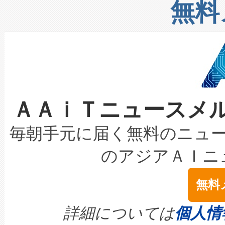
リューション「Avia 2」を発
増加しているデータセンター
上げおよび商用化段階におけ
無料
したAvia 2は、1,000メ
る電力網に大きな負担をかけ
設備整備および立ち上げ調整
狭視野のFOVを切り替えるこ
事業者の負担軽減という課題
加組織は、Enzeneのバイオ
ケーブル、枝などの細かな対
系統連系を迅速にし、ピーク需
選定された製品について、自
なレーザースポットにより、高
限を超えて利用可能な電力容量
取得できる可能性もあります。
ＡＡｉＴニュースメ
な環境下でも豊かなディテー
持できるよう貢献します。こ
設には、3億～4億ドルかかるこ
キロメートル範囲を検出 Livox Unveil
ービスレベル契約（SLA）違
最高経営責任者（CEO）であるHi
毎朝手元に届く無料のニュ
LiDAR for Inspections, Transpor
テリー性能の劣化によるダウ
す。「当社のfully-connected c
のアジアＡＩニ
は1535 nmレーザーを搭載
念は、現在データセンターが
ームを利用すれば、6,000万～
無料
イズの小径化を実現すること
ます。 Voltaiq provides a comple
きます。この効率性は、フェ
す。ノーマルモードでは、Avia
quality and reliability for AI da
詳細については
個人情