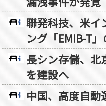
漏洩事件が発覚
聯発科技、米イ
ング「EMIB-T
長シン存儲、北京
を建設へ
中国、高度自動