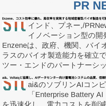
PR N
Enzene、コスト効率に優れ、高収率を実現する地域密着型バイオ製造を可
インド、プネー,/PRNe
イノベーション型の開発
Enzeneは、政府、機関、バ
ラスのバイオ製造能力を確立
ツー・エンドのパートナーシッ
表しました。 同社の実績あるEnzeneX®
ai&、Voltaiqと協業し、AIデータセンター向け蓄電池システムの品質、信
ai&のソブリンAIコンピ
manufacturing™ (FC
「Enterprise Batte
たNeXは、バイオ医薬品製造
を迅速化し、電力コストを削
従来のフェッドバッチ施設の