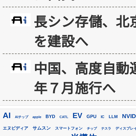
長シン存儲、北京
を建設へ
中国、高度自動
年７月施行へ
AI
EV
NVID
GPU
BYD
LLM
AIチップ
apple
CATL
IC
サムスン
エヌビディア
スマートフォン
ディスプレ
チップ
テスラ