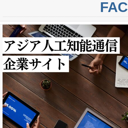
centers. Voltaiqは、a
トに対して約600メートルに
FA
からシステム統合、試運転、
では、反射率10％のターゲッ
クルの各段階のデータを監視
で向上し、最大検知距離は1,0
[…]
ットだけで最大1キロメートル
ルの変電所周囲を監視でき、
作業と点群処理を簡素化できま
Avia 2は、2種類のFOVオ
× 80°のノーマルモード、長距離
ードを切り替えて使用するこ
ることなく、単一のデバイス
うにします。遠距離まで届く