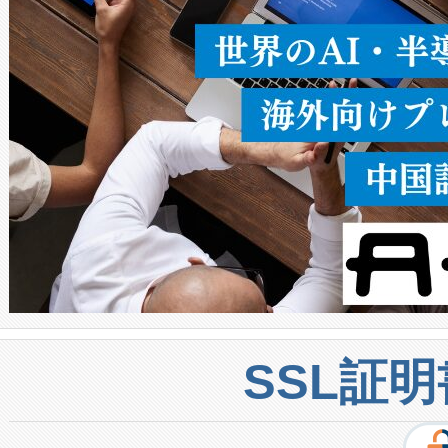
密度なスキャ
[…]
SSL証