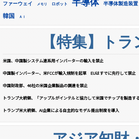
半導体
ファーウェイ
半導体製造装置
ロボット
メモリ
韓国
ＡＩ
【特集】トラン
米国、中国製システム連系用インバーターの輸入を禁止
中国製インバーター、米FCCが輸入規制を起草 EUはすでに先行して禁止
中国財政部、46社の米国企業製品の調達を禁止
トランプ大統領、「アップルがインテルと協力して米国でチップを製造す
トランプ米大統領、AI企業による自主的なモデル提出制度を導入
アジア知財