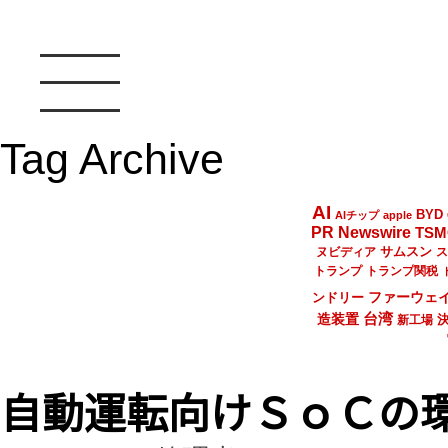
Tag Archive
AI
BYD
AIチップ
apple
PR Newswire
TSM
サムスン
ヌビディア
ス
トランプ
トランプ関税
ファーウェ
ンドリー
台湾
造装置
新工場
自動運転向けＳｏＣの環