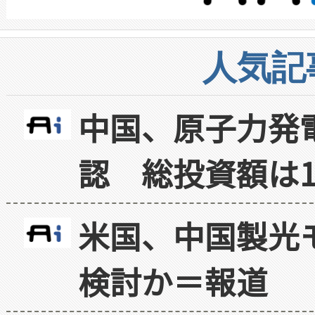
人気記
中国、原子力発
認 総投資額は1
米国、中国製光
検討か＝報道