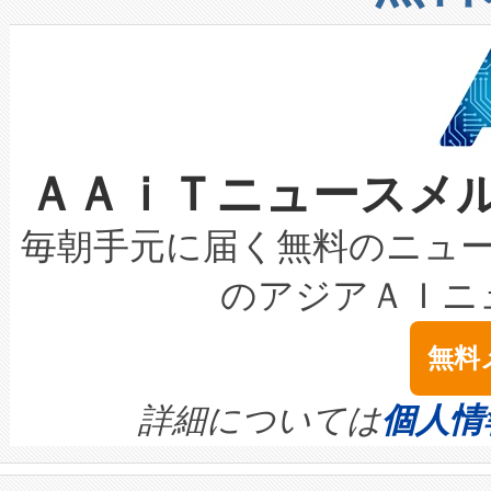
したAvia 2は、1,000メ
る電力網に大きな負担をかけ
設備整備および立ち上げ調整
狭視野のFOVを切り替えるこ
事業者の負担軽減という課題
加組織は、Enzeneのバイオ
ケーブル、枝などの細かな対
系統連系を迅速にし、ピーク需
選定された製品について、自
なレーザースポットにより、高
限を超えて利用可能な電力容量
取得できる可能性もあります。
ＡＡｉＴニュースメ
な環境下でも豊かなディテー
持できるよう貢献します。こ
設には、3億～4億ドルかかるこ
キロメートル範囲を検出 Livox Unveil
ービスレベル契約（SLA）違
最高経営責任者（CEO）であるHi
毎朝手元に届く無料のニュ
LiDAR for Inspections, Transpor
テリー性能の劣化によるダウ
す。「当社のfully-connected c
のアジアＡＩニ
は1535 nmレーザーを搭載
念は、現在データセンターが
ームを利用すれば、6,000万～
無料
イズの小径化を実現すること
ます。 Voltaiq provides a comple
きます。この効率性は、フェ
す。ノーマルモードでは、Avia
quality and reliability for AI da
詳細については
個人情
BESS stack to ensure battery qual
ートル先まで検出でき、これは