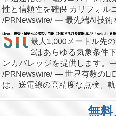
性と信頼性を確保 カリフォルニア
に、患者やサプライチェーン
/PRNewswire/ — 最先端
キー方式で拡張性が高く、持
会社エーアイ・アンド：本社横
す。FCCM‑を活用した現地
Livox、検査・輸送など幅広い用途に対応する超長距離LiDAR「Avia 2」を
最大1,000メートル先
President原信平）と、エ
患者にとっての費用負担を大幅
2はあらゆる気象条件
ードするVoltaiqは、日本に
のアクセスを大幅に拡大することができ
ンカバレッジを提供します。中国
ーエネルギー貯蔵システム（B
Fully-Connected Continuous M
/PRNewswire/ — 世界有数の
た。 Voltaiq独自のAI搭
プログラムには、施設設計・内装
は、送電線の高精度な点検、軌
定、統合、導入、運用に至る
に関する技術移転および知的財産
や穀物倉庫におけるバルク材の
安全性を追跡し、確保する事を
構造化トレーニングカリキュ
リューション「Avia 2」を発
増加しているデータセンター
上げおよび商用化段階におけ
無料