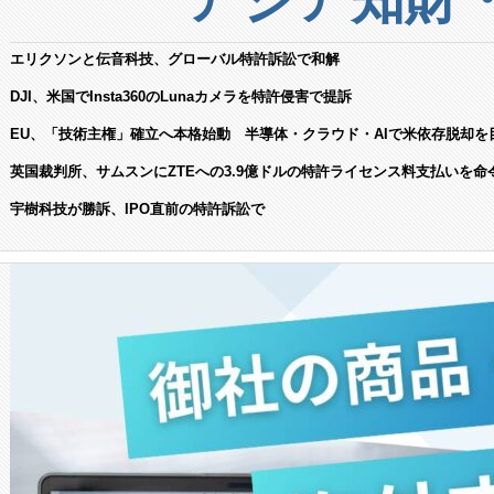
エリクソンと伝音科技、グローバル特許訴訟で和解
DJI、米国でInsta360のLunaカメラを特許侵害で提訴
EU、「技術主権」確立へ本格始動 半導体・クラウド・AIで米依存脱却を
英国裁判所、サムスンにZTEへの3.9億ドルの特許ライセンス料支払いを命
宇樹科技が勝訴、IPO直前の特許訴訟で