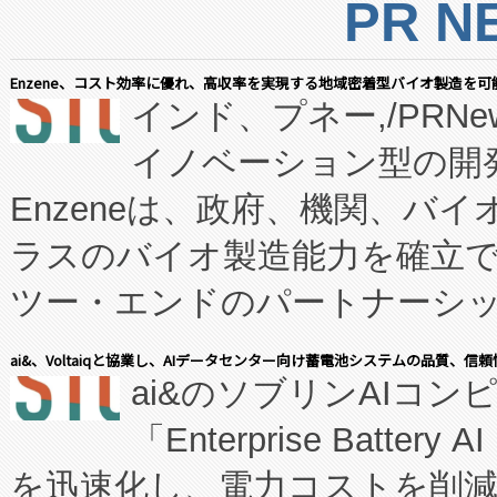
PR N
Enzene、コスト効率に優れ、高収率を実現する地域密着型バイオ製造を可
インド、プネー,/PRNe
イノベーション型の開発
Enzeneは、政府、機関、バ
ラスのバイオ製造能力を確立
ツー・エンドのパートナーシッ
表しました。 同社の実績あるEnzeneX®
ai&、Voltaiqと協業し、AIデータセンター向け蓄電池システムの品質、信
ai&のソブリンAIコンピ
manufacturing™ (FC
「Enterprise Batte
たNeXは、バイオ医薬品製造
を迅速化し、電力コストを削
従来のフェッドバッチ施設の