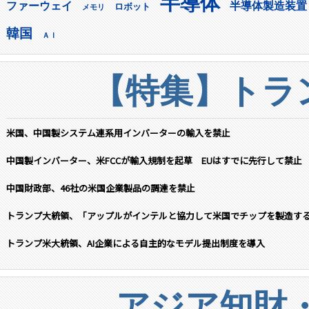
半導体
ファーウェイ
半導体製造装置
ロボット
メモリ
韓国
ＡＩ
【特集】トラン
米国、中国製システム連系用インバーターの輸入を禁止
中国製インバーター、米FCCが輸入規制を起草 EUはすでに先行して禁止
中国財政部、46社の米国企業製品の調達を禁止
トランプ大統領、「アップルがインテルと協力して米国でチップを製造す
トランプ米大統領、AI企業による自主的なモデル提出制度を導入
アジア知財