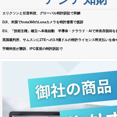
エリクソンと伝音科技、グローバル特許訴訟で和解
DJI、米国でInsta360のLunaカメラを特許侵害で提訴
EU、「技術主権」確立へ本格始動 半導体・クラウド・AIで米依存脱却を
英国裁判所、サムスンにZTEへの3.9億ドルの特許ライセンス料支払いを命
宇樹科技が勝訴、IPO直前の特許訴訟で