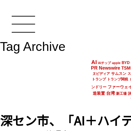
Tag Archive
AI
BYD
AIチップ
apple
PR Newswire
TSM
サムスン
ヌビディア
ス
トランプ
トランプ関税
ファーウェ
ンドリー
台湾
造装置
新工場
深セン市、「AI＋ハイ