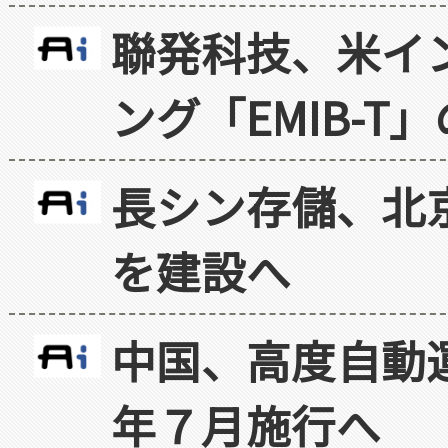
聯発科技、米イ
ング「EMIB-T
長シン存儲、北京
を建設へ
中国、高度自動
年７月施行へ