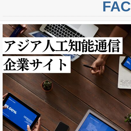
centers. Voltaiqは、a
トに対して約600メートルに
FA
からシステム統合、試運転、
では、反射率10％のターゲッ
クルの各段階のデータを監視
で向上し、最大検知距離は1,0
[…]
ットだけで最大1キロメートル
ルの変電所周囲を監視でき、
作業と点群処理を簡素化できま
Avia 2は、2種類のFOVオ
× 80°のノーマルモード、長距離
ードを切り替えて使用するこ
ることなく、単一のデバイス
うにします。遠距離まで届く