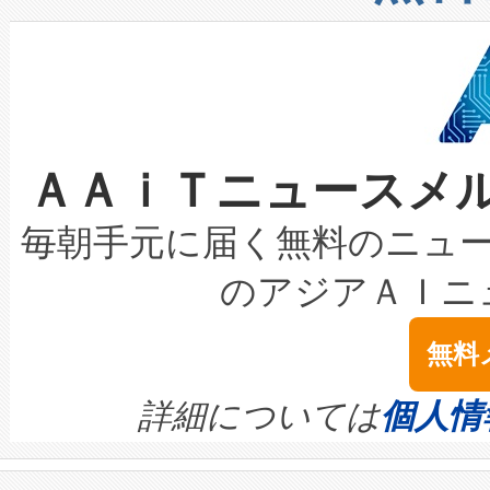
したAvia 2は、1,000メ
る電力網に大きな負担をかけ
設備整備および立ち上げ調整
狭視野のFOVを切り替えるこ
事業者の負担軽減という課題
加組織は、Enzeneのバイオ
ケーブル、枝などの細かな対
系統連系を迅速にし、ピーク需
選定された製品について、自
なレーザースポットにより、高
限を超えて利用可能な電力容量
取得できる可能性もあります。
ＡＡｉＴニュースメ
な環境下でも豊かなディテー
持できるよう貢献します。こ
設には、3億～4億ドルかかるこ
キロメートル範囲を検出 Livox Unveil
ービスレベル契約（SLA）違
最高経営責任者（CEO）であるHi
毎朝手元に届く無料のニュ
LiDAR for Inspections, Transpor
テリー性能の劣化によるダウ
す。「当社のfully-connected c
のアジアＡＩニ
は1535 nmレーザーを搭載
念は、現在データセンターが
ームを利用すれば、6,000万～
無料
イズの小径化を実現すること
ます。 Voltaiq provides a comple
きます。この効率性は、フェ
す。ノーマルモードでは、Avia
quality and reliability for AI da
詳細については
個人情
BESS stack to ensure battery qual
ートル先まで検出でき、これは