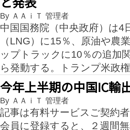
と発表
By ＡＡｉＴ 管理者
中国国務院（中央政府）は4
（LNG）に15％、原油や
ップトラックに10％の追加
ら発動する。トランプ米政
今年上半期の中国IC輸出、
By ＡＡｉＴ 管理者
記事は有料サービスご契約
会員に登録すると、２週間