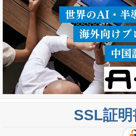
密度なスキャ
[…]
SSL証