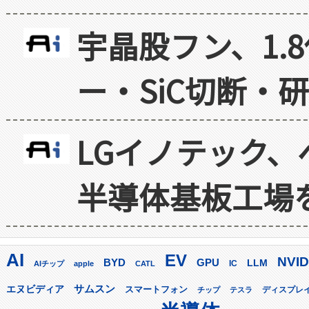
宇晶股フン、1.
ー・SiC切断・
LGイノテック、
半導体基板工場
AI
EV
NVID
GPU
BYD
LLM
AIチップ
apple
CATL
IC
サムスン
エヌビディア
スマートフォン
ディスプレ
チップ
テスラ