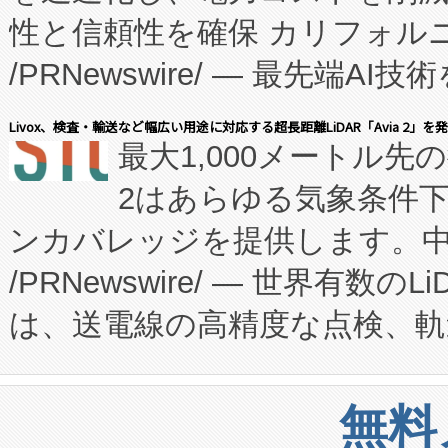
性と信頼性を確保 カリフォルニア
に、患者やサプライチェーン
/PRNewswire/ — 最先端
キー方式で拡張性が高く、持
会社エーアイ・アンド：本社横
す。FCCM‑を活用した現地
Livox、検査・輸送など幅広い用途に対応する超長距離LiDAR「Avia 2」を
最大1,000メートル先
President原信平）と、エ
患者にとっての費用負担を大幅
2はあらゆる気象条件
ードするVoltaiqは、日本に
のアクセスを大幅に拡大することができ
ンカバレッジを提供します。中国
ーエネルギー貯蔵システム（B
Fully-Connected Continuous M
/PRNewswire/ — 世界有数の
た。 Voltaiq独自のAI搭
プログラムには、施設設計・内装
は、送電線の高精度な点検、軌
定、統合、導入、運用に至る
に関する技術移転および知的財産
や穀物倉庫におけるバルク材の
安全性を追跡し、確保する事を
構造化トレーニングカリキュ
リューション「Avia 2」を発
増加しているデータセンター
上げおよび商用化段階におけ
無料