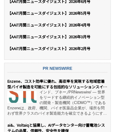
【AAiT月間ニュースダイジェスト】2026年6月号
【AAiT月間ニュースダイジェスト】2026年5月号
【AAiT月間ニュースダイジェスト】2026年4月号
【AAiT月間ニュースダイジェスト】2026年3月号
【AAiT月間ニュースダイジェスト】2026年2月号
PR NEWSWIRE
Enzene、コスト効率に優れ、高収率を実現する地域密着
型バイオ製造を可能にする包括的なソリューションスイー
ト「NeX™」 をリリース
インド、プネー,/PRNewswire/ — 世界
をリードする継続的イノベーション型
の開発・製造機関（CIDMO™）である
Enzeneは、政府、機関、バイオ医薬品企業が、場所を問
わず世界クラスのバイオ製造能力を確立できるようにす
る、変革的なエンド・ツー・エンドのパートナーシップモ
デル「NeX™」の立ち上げを発表しました。 同社の実績
ai&、Voltaiqと協業し、AIデータセンター向け蓄電池シス
あるEnzeneX® fully‑connected continuous
テムの品質、信頼性、安全性を確保