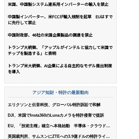
米国、中国製システム連系用インバーターの輸入を禁止
中国製インバーター、米FCCが輸入規制を起草 EUはすで
に先行して禁止
中国財政部、46社の米国企業製品の調達を禁止
トランプ大統領、「アップルがインテルと協力して米国で
チップを製造する」と表明
トランプ米大統領、AI企業による自主的なモデル提出制度
を導入
アジア知財・特許の最新動向
エリクソンと伝音科技、グローバル特許訴訟で和解
DJI、米国でInsta360のLunaカメラを特許侵害で提訴
EU、「技術主権」確立へ本格始動 半導体・クラウド・
AIで米依存脱却を目指す
英国裁判所、サムスンにZTEへの3.9億ドルの特許ライセ