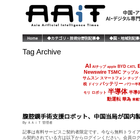
Home
◆カテゴリ・技術分野別記事◆
◆国・地域別記事
Tag Archive
AI
BYD
AIチップ
apple
CATL
Newswire
TSMC
アップル
サムスン
スマートフォン
チップ
バッテリー
税
ドイツ
パワー半
半導体
半導
ロボット
モリ
動運転
華為
車載
腹腔鏡手術支援ロボット、中国当局が国内
By ＡＡｉＴ 管理者
記事は有料サービスご契約者限定です。今なら無料トライ
ル契約されている方は以下からログインください。会員ロ