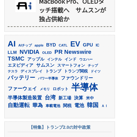
MacBook Pro、OLEDタ
ッチ搭載へ サムスンが
独占供給か
AI
EV
GPU
BYD
AIチップ
apple
CATL
IC
PR Newswire
NVIDIA
LLM
OLED
TSMC
アップル
インド
インテル
ウエハー
サムスン
エヌビディア
スマートフォン
チップ
トランプ
ディスプレイ
トランプ関税
テスラ
ドイツ
バッテリー
ファウンドリー
パワー半導体
半導体
ファーウェイ
ロボット
メモリ
台湾
半導体製造装置
決算
新工場
米中
韓国
自動運転
華為
電池
関税
車載電池
ＡＩ
【特集】トランプ2.0の対中政策