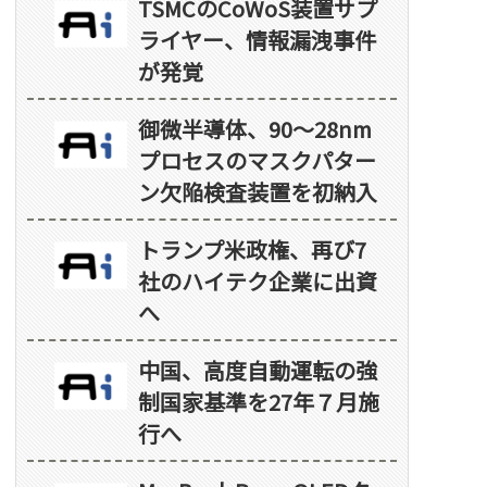
TSMCのCoWoS装置サプ
ライヤー、情報漏洩事件
が発覚
御微半導体、90～28nm
プロセスのマスクパター
ン欠陥検査装置を初納入
トランプ米政権、再び7
社のハイテク企業に出資
へ
中国、高度自動運転の強
制国家基準を27年７月施
行へ