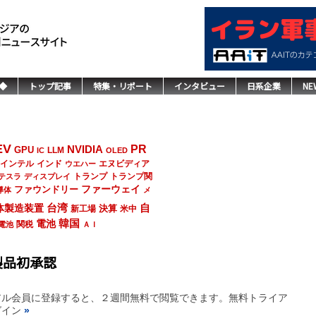
◆
トップ記事
特集・リポート
インタビュー
日系企業
NE
EV
NVIDIA
PR
GPU
LLM
IC
OLED
インド
エヌビディア
インテル
ウエハー
トランプ
トランプ関
テスラ
ディスプレイ
ファーウェイ
ファウンドリー
導体
メ
台湾
自
体製造装置
決算
新工場
米中
韓国
電池
関税
電池
ＡＩ
製品初承認
アル会員に登録すると、２週間無料で閲覧できます。無料トライア
グイン
»