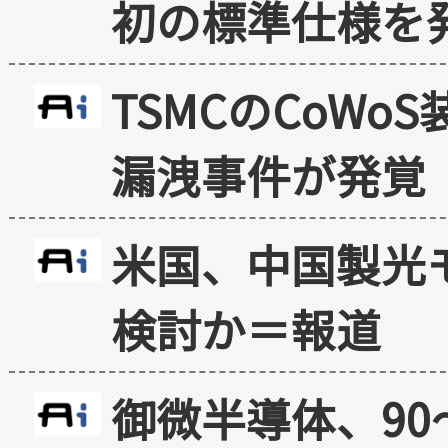
初の標準仕様を
TSMCのCoW
漏洩事件が発覚
米国、中国製光
検討か＝報道
御微半導体、90