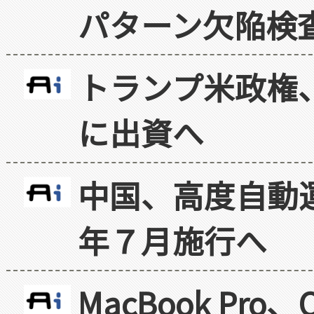
パターン欠陥検
トランプ米政権
に出資へ
中国、高度自動
年７月施行へ
MacBook Pr