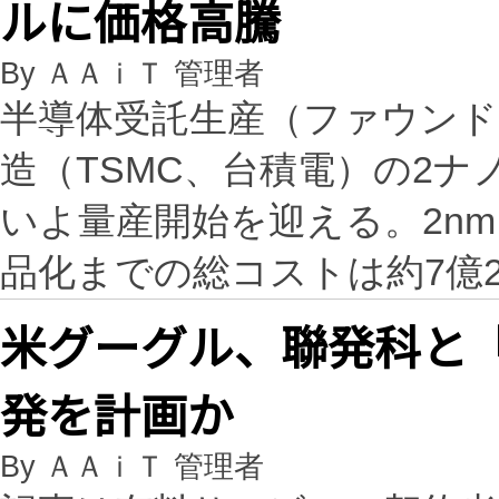
ルに価格高騰
By ＡＡｉＴ 管理者
半導体受託生産（ファウンド
造（TSMC、台積電）の2ナ
いよ量産開始を迎える。2n
品化までの総コストは約7億2
米グーグル、聯発科と「
発を計画か
By ＡＡｉＴ 管理者