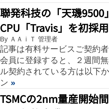
聯発科技の「天璣9500
CPU「Travis」を初採
By ＡＡｉＴ 管理者
記事は有料サービスご契約
会員に登録すると、２週間
ル契約されている方は以下
ン
»
TSMCの2nm量産開始