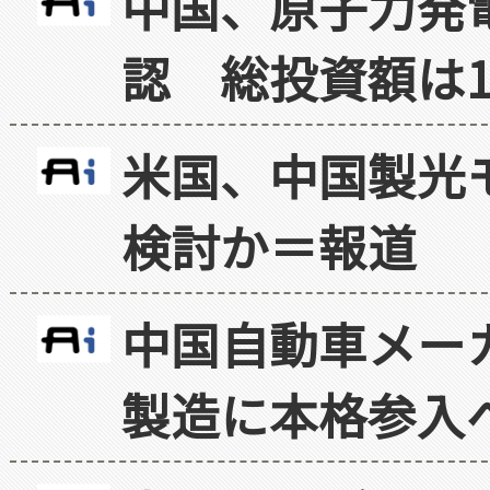
中国、原子力発
認 総投資額は1
米国、中国製光
検討か＝報道
中国自動車メー
製造に本格参入