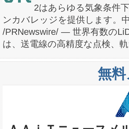
2はあらゆる気象条件
ードするVoltaiqは、日本に
のアクセスを大幅に拡大することができ
ンカバレッジを提供します。中国
ーエネルギー貯蔵システム（B
Fully-Connected Continuous M
/PRNewswire/ — 世界有数の
た。 Voltaiq独自のAI搭
プログラムには、施設設計・内装
は、送電線の高精度な点検、軌
定、統合、導入、運用に至る
に関する技術移転および知的財産
や穀物倉庫におけるバルク材の
安全性を追跡し、確保する事を
構造化トレーニングカリキュ
リューション「Avia 2」を発
増加しているデータセンター
上げおよび商用化段階におけ
無料
したAvia 2は、1,000メ
る電力網に大きな負担をかけ
設備整備および立ち上げ調整
狭視野のFOVを切り替えるこ
事業者の負担軽減という課題
加組織は、Enzeneのバイオ
ケーブル、枝などの細かな対
系統連系を迅速にし、ピーク需
選定された製品について、自
なレーザースポットにより、高
限を超えて利用可能な電力容量
取得できる可能性もあります。
な環境下でも豊かなディテー