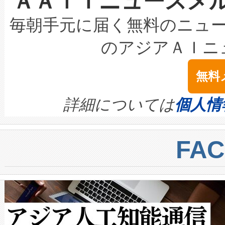
ＡＡｉＴニュースメ
持できるよう貢献します。こ
設には、3億～4億ドルかかるこ
キロメートル範囲を検出 Livox Unveil
ービスレベル契約（SLA）違
最高経営責任者（CEO）であるHi
毎朝手元に届く無料のニュ
LiDAR for Inspections, Transpor
テリー性能の劣化によるダウ
す。「当社のfully-connected c
のアジアＡＩニ
は1535 nmレーザーを搭載
念は、現在データセンターが
ームを利用すれば、6,000万～
無料
イズの小径化を実現すること
ます。 Voltaiq provides a comple
きます。この効率性は、フェ
す。ノーマルモードでは、Avia
quality and reliability for AI da
詳細については
個人情
BESS stack to ensure battery qual
ートル先まで検出でき、これは
centers. Voltaiqは、a
トに対して約600メートルに
FA
からシステム統合、試運転、
では、反射率10％のターゲッ
クルの各段階のデータを監視
で向上し、最大検知距離は1,0
[…]
ットだけで最大1キロメートル