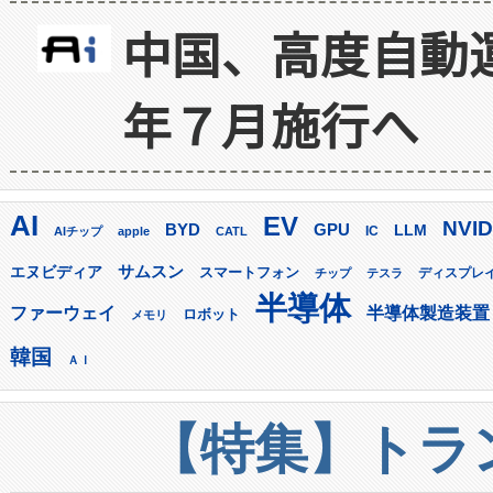
中国、高度自動
年７月施行へ
AI
EV
NVID
GPU
BYD
LLM
AIチップ
apple
CATL
IC
サムスン
エヌビディア
スマートフォン
ディスプレ
チップ
テスラ
半導体
ファーウェイ
半導体製造装置
ロボット
メモリ
韓国
ＡＩ
【特集】トラン