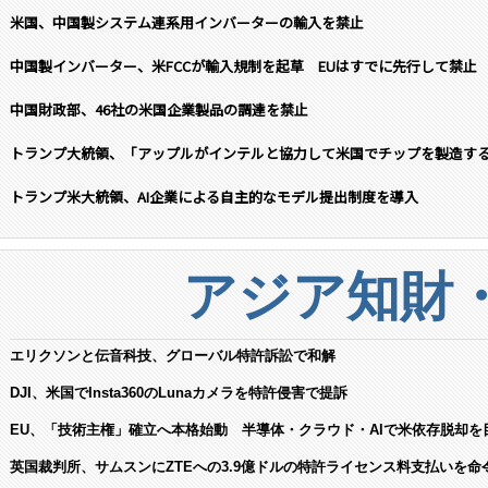
米国、中国製システム連系用インバーターの輸入を禁止
中国製インバーター、米FCCが輸入規制を起草 EUはすでに先行して禁止
中国財政部、46社の米国企業製品の調達を禁止
トランプ大統領、「アップルがインテルと協力して米国でチップを製造す
トランプ米大統領、AI企業による自主的なモデル提出制度を導入
アジア知財
エリクソンと伝音科技、グローバル特許訴訟で和解
DJI、米国でInsta360のLunaカメラを特許侵害で提訴
EU、「技術主権」確立へ本格始動 半導体・クラウド・AIで米依存脱却を
英国裁判所、サムスンにZTEへの3.9億ドルの特許ライセンス料支払いを命