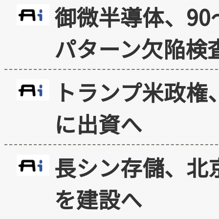
御微半導体、90
パターン欠陥検
トランプ米政権
に出資へ
長シン存儲、北京
を建設へ