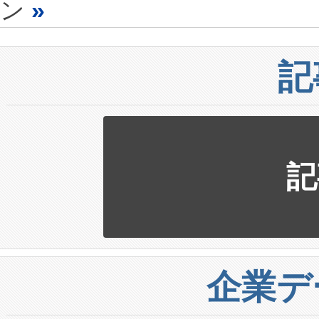
ン
»
記
記
企業デ