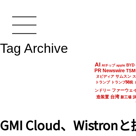
Tag Archive
AI
BYD
AIチップ
apple
PR Newswire
TSM
サムスン
ヌビディア
ス
トランプ
トランプ関税
ファーウェ
ンドリー
台湾
造装置
新工場
GMI Cloud、Wistr