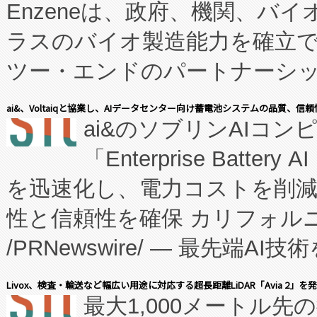
Enzeneは、政府、機関、バ
ラスのバイオ製造能力を確立
ツー・エンドのパートナーシッ
表しました。 同社の実績あるEnzeneX®
ai&、Voltaiqと協業し、AIデータセンター向け蓄電池システムの品質、信
ai&のソブリンAIコンピ
manufacturing™ (FC
「Enterprise Batte
たNeXは、バイオ医薬品製造
を迅速化し、電力コストを削
従来のフェッドバッチ施設の
性と信頼性を確保 カリフォルニア
に、患者やサプライチェーン
/PRNewswire/ — 最先端
キー方式で拡張性が高く、持
会社エーアイ・アンド：本社横
す。FCCM‑を活用した現地
Livox、検査・輸送など幅広い用途に対応する超長距離LiDAR「Avia 2」を
最大1,000メートル先
President原信平）と、エ
患者にとっての費用負担を大幅