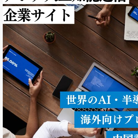
ルの変電所周囲を監視でき、
作業と点群処理を簡素化できま
Avia 2は、2種類のFOVオ
× 80°のノーマルモード、長距離
ードを切り替えて使用するこ
ることなく、単一のデバイス
うにします。遠距離まで届く
密度なスキャ
[…]