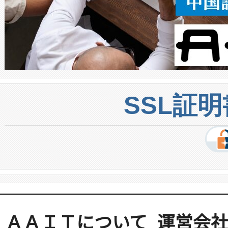
SSL証
ＡＡＩＴについて
運営会