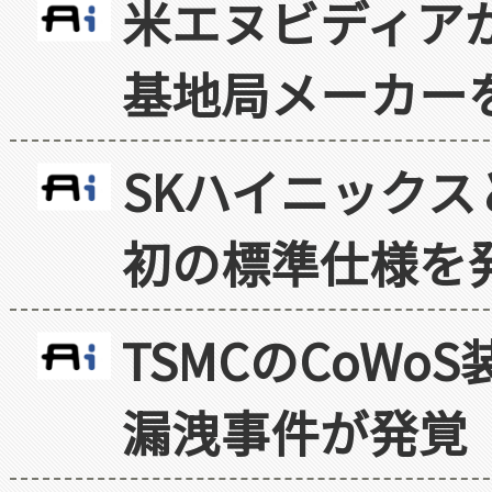
米エヌビディア
基地局メーカー
SKハイニックス
初の標準仕様を
TSMCのCoW
漏洩事件が発覚