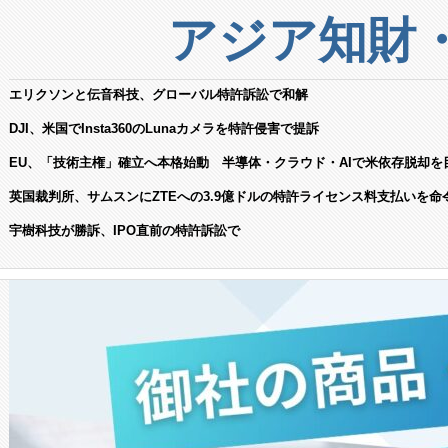
アジア知財
エリクソンと伝音科技、グローバル特許訴訟で和解
DJI、米国でInsta360のLunaカメラを特許侵害で提訴
EU、「技術主権」確立へ本格始動 半導体・クラウド・AIで米依存脱却を
英国裁判所、サムスンにZTEへの3.9億ドルの特許ライセンス料支払いを命
宇樹科技が勝訴、IPO直前の特許訴訟で