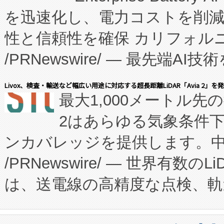
を迅速化し、電力コストを削
従来のフェッドバッチ施設の
性と信頼性を確保 カリフォルニア
に、患者やサプライチェーン
/PRNewswire/ — 最先端
キー方式で拡張性が高く、持
会社エーアイ・アンド：本社横
す。FCCM‑を活用した現地
Livox、検査・輸送など幅広い用途に対応する超長距離LiDAR「Avia 2」を
最大1,000メートル先
President原信平）と、エ
患者にとっての費用負担を大幅
2はあらゆる気象条件
ードするVoltaiqは、日本に
のアクセスを大幅に拡大することができ
ンカバレッジを提供します。中国
ーエネルギー貯蔵システム（B
Fully-Connected Continuous M
/PRNewswire/ — 世界有数の
た。 Voltaiq独自のAI搭
プログラムには、施設設計・内装
は、送電線の高精度な点検、軌
定、統合、導入、運用に至る
に関する技術移転および知的財産
や穀物倉庫におけるバルク材の
安全性を追跡し、確保する事を
構造化トレーニングカリキュ