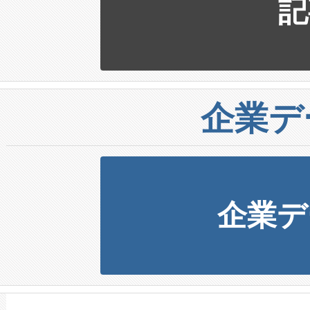
記
企業デ
企業デ