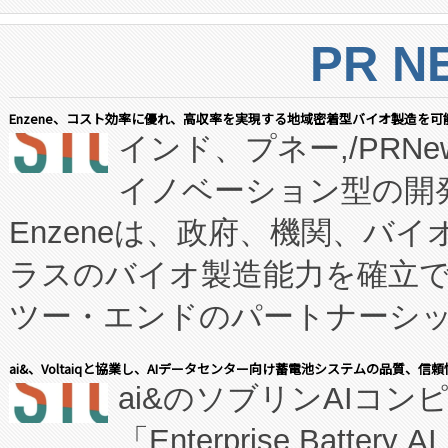
PR N
Enzene、コスト効率に優れ、高収率を実現する地域密着型バイオ製造を可
インド、プネー,/PRNe
イノベーション型の開発
Enzeneは、政府、機関、バ
ラスのバイオ製造能力を確立
ツー・エンドのパートナーシッ
表しました。 同社の実績あるEnzeneX®
ai&、Voltaiqと協業し、AIデータセンター向け蓄電池システムの品質、信
ai&のソブリンAIコンピ
manufacturing™ (FC
「Enterprise Batte
たNeXは、バイオ医薬品製造