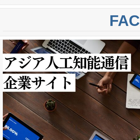
BESS stack to ensure battery qual
ートル先まで検出でき、これは
centers. Voltaiqは、a
トに対して約600メートルに
FA
からシステム統合、試運転、
では、反射率10％のターゲッ
クルの各段階のデータを監視
で向上し、最大検知距離は1,0
[…]
ットだけで最大1キロメートル
ルの変電所周囲を監視でき、
作業と点群処理を簡素化できま
Avia 2は、2種類のFOVオ
× 80°のノーマルモード、長距離
ードを切り替えて使用するこ
ることなく、単一のデバイス