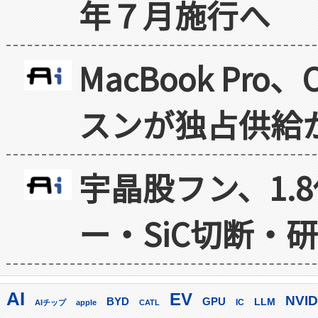
年７月施行へ
MacBook Pr
スンが独占供給
宇晶股フン、1.
ー・SiC切断・
AI
EV
NVID
GPU
BYD
LLM
AIチップ
apple
CATL
IC