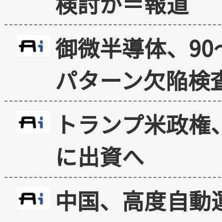
検討か＝報道
御微半導体、90
パターン欠陥検
トランプ米政権
に出資へ
中国、高度自動