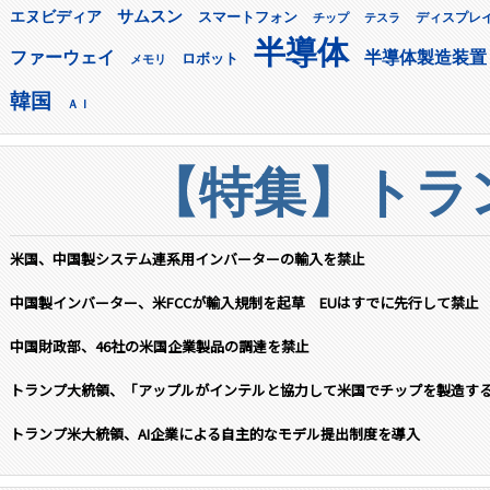
サムスン
エヌビディア
スマートフォン
ディスプレ
チップ
テスラ
半導体
ファーウェイ
半導体製造装置
ロボット
メモリ
韓国
ＡＩ
【特集】トラン
米国、中国製システム連系用インバーターの輸入を禁止
中国製インバーター、米FCCが輸入規制を起草 EUはすでに先行して禁止
中国財政部、46社の米国企業製品の調達を禁止
トランプ大統領、「アップルがインテルと協力して米国でチップを製造す
トランプ米大統領、AI企業による自主的なモデル提出制度を導入