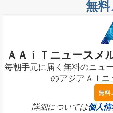
リューション「Avia 2」を発
増加しているデータセンター
上げおよび商用化段階におけ
無料
したAvia 2は、1,000メ
る電力網に大きな負担をかけ
設備整備および立ち上げ調整
狭視野のFOVを切り替えるこ
事業者の負担軽減という課題
加組織は、Enzeneのバイオ
ケーブル、枝などの細かな対
系統連系を迅速にし、ピーク需
選定された製品について、自
なレーザースポットにより、高
限を超えて利用可能な電力容量
取得できる可能性もあります。
ＡＡｉＴニュースメ
な環境下でも豊かなディテー
持できるよう貢献します。こ
設には、3億～4億ドルかかるこ
キロメートル範囲を検出 Livox Unveil
ービスレベル契約（SLA）違
最高経営責任者（CEO）であるHi
毎朝手元に届く無料のニュ
LiDAR for Inspections, Transpor
テリー性能の劣化によるダウ
す。「当社のfully-connected c
のアジアＡＩニ
は1535 nmレーザーを搭載
念は、現在データセンターが
ームを利用すれば、6,000万～
無料
イズの小径化を実現すること
ます。 Voltaiq provides a comple
きます。この効率性は、フェ
す。ノーマルモードでは、Avia
quality and reliability for AI da
詳細については
個人情