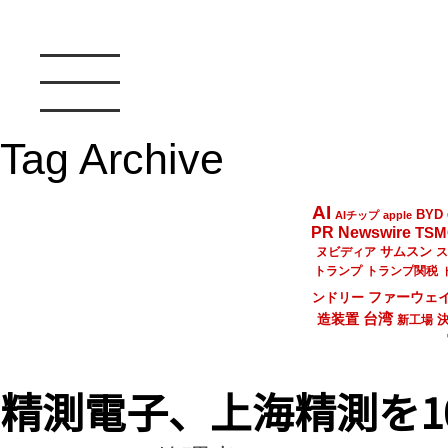
Tag Archive
AI
BYD
AIチップ
apple
PR Newswire
TSM
サムスン
ヌビディア
ス
トランプ
トランプ関税
ファーウェ
ンドリー
台湾
造装置
新工場
精測電子、上海精測を1