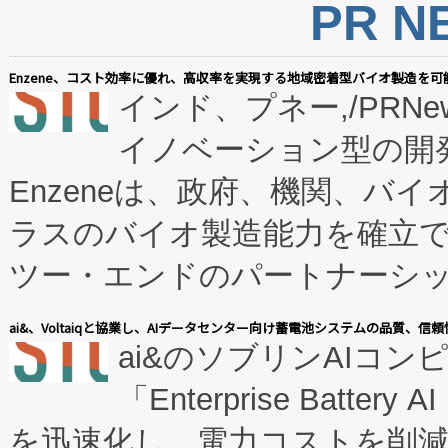
PR N
Enzene、コスト効率に優れ、高収率を実現する地域密着型バイオ製造を可
インド、プネー,/PRNe
イノベーション型の開発
Enzeneは、政府、機関、バ
ラスのバイオ製造能力を確立
ツー・エンドのパートナーシッ
表しました。 同社の実績あるEnzeneX®
ai&、Voltaiqと協業し、AIデータセンター向け蓄電池システムの品質、信
ai&のソブリンAIコンピ
manufacturing™ (FC
「Enterprise Batte
たNeXは、バイオ医薬品製造
を迅速化し、電力コストを削
従来のフェッドバッチ施設の