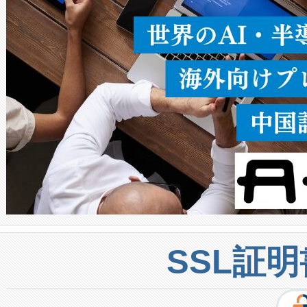
密度なスキャ
[…]
SSL証