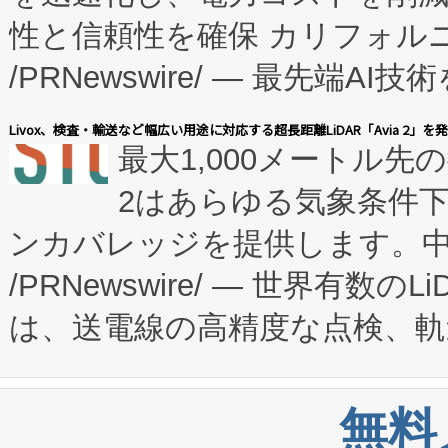
性と信頼性を確保 カリフォルニア
に、患者やサプライチェーン
/PRNewswire/ — 最先端
キー方式で拡張性が高く、持
会社エーアイ・アンド：本社横
す。FCCM‑を活用した現地
Livox、検査・輸送など幅広い用途に対応する超長距離LiDAR「Avia 2」を
最大1,000メートル先
President原信平）と、エ
患者にとっての費用負担を大幅
2はあらゆる気象条件
ードするVoltaiqは、日本に
のアクセスを大幅に拡大することができ
ンカバレッジを提供します。中国
ーエネルギー貯蔵システム（B
Fully-Connected Continuous M
/PRNewswire/ — 世界有数の
た。 Voltaiq独自のAI搭
プログラムには、施設設計・内装
は、送電線の高精度な点検、軌
定、統合、導入、運用に至る
に関する技術移転および知的財産
や穀物倉庫におけるバルク材の
安全性を追跡し、確保する事を
構造化トレーニングカリキュ
リューション「Avia 2」を発
増加しているデータセンター
上げおよび商用化段階におけ
無料