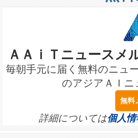
したAvia 2は、1,000メ
る電力網に大きな負担をかけ
設備整備および立ち上げ調整
狭視野のFOVを切り替えるこ
事業者の負担軽減という課題
加組織は、Enzeneのバイオ
ケーブル、枝などの細かな対
系統連系を迅速にし、ピーク需
選定された製品について、自
なレーザースポットにより、高
限を超えて利用可能な電力容量
取得できる可能性もあります。
ＡＡｉＴニュースメ
な環境下でも豊かなディテー
持できるよう貢献します。こ
設には、3億～4億ドルかかるこ
キロメートル範囲を検出 Livox Unveil
ービスレベル契約（SLA）違
最高経営責任者（CEO）であるHi
毎朝手元に届く無料のニュ
LiDAR for Inspections, Transpor
テリー性能の劣化によるダウ
す。「当社のfully-connected c
のアジアＡＩニ
は1535 nmレーザーを搭載
念は、現在データセンターが
ームを利用すれば、6,000万～
無料
イズの小径化を実現すること
ます。 Voltaiq provides a comple
きます。この効率性は、フェ
す。ノーマルモードでは、Avia
quality and reliability for AI da
詳細については
個人情
BESS stack to ensure battery qual
ートル先まで検出でき、これは