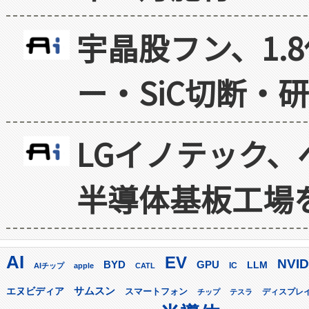
宇晶股フン、1.
ー・SiC切断・
LGイノテック、
半導体基板工場
AI
EV
NVID
GPU
BYD
LLM
AIチップ
apple
CATL
IC
サムスン
エヌビディア
スマートフォン
ディスプレ
チップ
テスラ