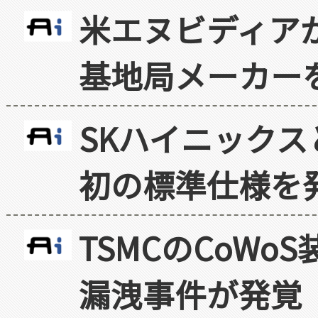
米エヌビディア
基地局メーカー
SKハイニックス
初の標準仕様を
TSMCのCoW
漏洩事件が発覚