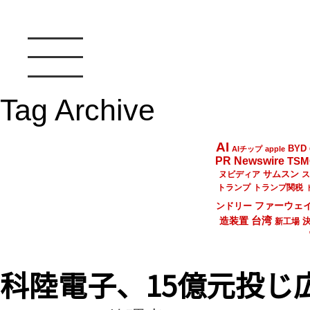
Tag Archive
AI
BYD
AIチップ
apple
PR Newswire
TSM
サムスン
ヌビディア
ス
トランプ
トランプ関税
ファーウェ
ンドリー
台湾
造装置
新工場
科陸電子、15億元投じ