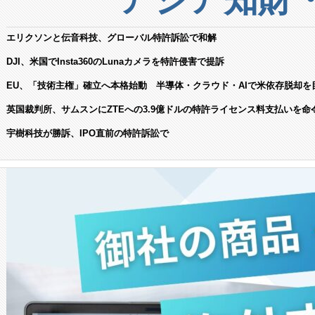
エリクソンと伝音科技、グローバル特許訴訟で和解
DJI、米国でInsta360のLunaカメラを特許侵害で提訴
EU、「技術主権」確立へ本格始動 半導体・クラウド・AIで米依存脱却を
英国裁判所、サムスンにZTEへの3.9億ドルの特許ライセンス料支払いを命
宇樹科技が勝訴、IPO直前の特許訴訟で