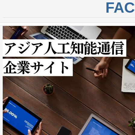
centers. Voltaiqは、a
トに対して約600メートルに
FA
からシステム統合、試運転、
では、反射率10％のターゲッ
クルの各段階のデータを監視
で向上し、最大検知距離は1,0
[…]
ットだけで最大1キロメートル
ルの変電所周囲を監視でき、
作業と点群処理を簡素化できま
Avia 2は、2種類のFOVオ
× 80°のノーマルモード、長距離
ードを切り替えて使用するこ
ることなく、単一のデバイス
うにします。遠距離まで届く