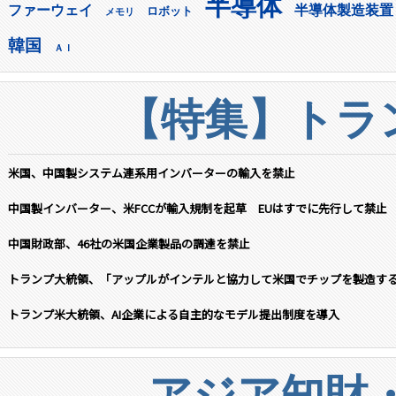
半導体
ファーウェイ
半導体製造装置
ロボット
メモリ
韓国
ＡＩ
【特集】トラン
米国、中国製システム連系用インバーターの輸入を禁止
中国製インバーター、米FCCが輸入規制を起草 EUはすでに先行して禁止
中国財政部、46社の米国企業製品の調達を禁止
トランプ大統領、「アップルがインテルと協力して米国でチップを製造す
トランプ米大統領、AI企業による自主的なモデル提出制度を導入
アジア知財