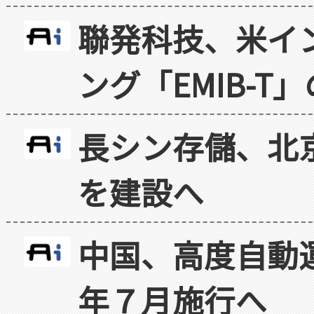
聯発科技、米イ
ング「EMIB-T
長シン存儲、北京
を建設へ
中国、高度自動
年７月施行へ