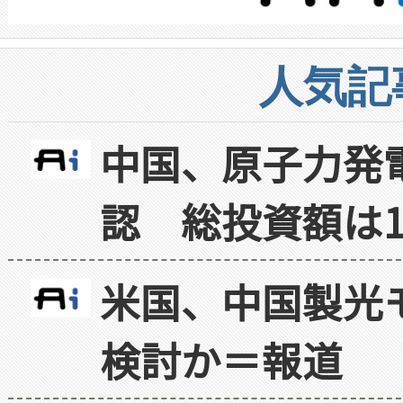
人気記
中国、原子力発
認 総投資額は1
米国、中国製光
検討か＝報道