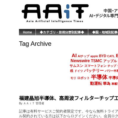
Home
◆カテゴリ・技術分野別記事◆
◆国・地域別記事
Tag Archive
AI
BYD
AIチップ
apple
CATL
Newswire
TSMC
アップル
サムスン
スマートフォン
チップ
バッテリー
税
ドイツ
パワー半
半導体
半導
ロボット
モリ
動運転
華為
車載
福建晶旭半導体、高周波フィルターチップ工
By ＡＡｉＴ 管理者
記事は有料サービスご契約者限定です。今なら無料トライ
ル契約されている方は以下からログインください。会員ロ