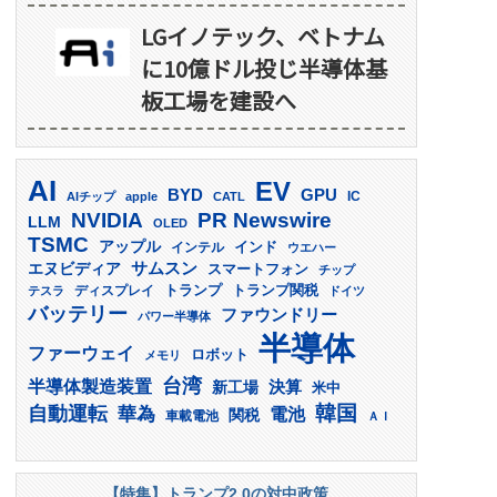
LGイノテック、ベトナム
に10億ドル投じ半導体基
板工場を建設へ
AI
EV
GPU
BYD
AIチップ
apple
CATL
IC
PR Newswire
NVIDIA
LLM
OLED
TSMC
アップル
インド
インテル
ウエハー
サムスン
エヌビディア
スマートフォン
チップ
トランプ
ディスプレイ
トランプ関税
テスラ
ドイツ
バッテリー
ファウンドリー
パワー半導体
半導体
ファーウェイ
ロボット
メモリ
台湾
半導体製造装置
決算
新工場
米中
韓国
自動運転
華為
電池
関税
車載電池
ＡＩ
【特集】トランプ2.0の対中政策