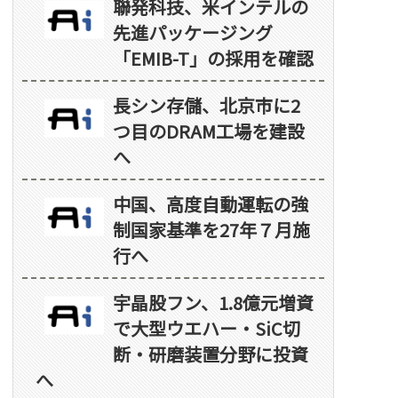
聯発科技、米インテルの
先進パッケージング
「EMIB-T」の採用を確認
長シン存儲、北京市に2
つ目のDRAM工場を建設
へ
中国、高度自動運転の強
制国家基準を27年７月施
行へ
宇晶股フン、1.8億元増資
で大型ウエハー・SiC切
断・研磨装置分野に投資
へ