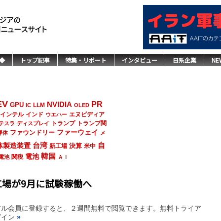
◆
トップ記事
特集・リポート
インタビュー
日系企業
NE
EV
NVIDIA
PR
GPU
LLM
IC
OLED
インド
エヌビディア
インテル
ウエハー
トランプ
トランプ関
テスラ
ディスプレイ
ファーウェイ
ファウンドリー
導体
メ
台湾
自
体製造装置
決算
新工場
米中
韓国
電池
関税
電池
ＡＩ
場が9月に試験稼働へ
アル会員に登録すると、２週間無料で閲覧できます。無料トライア
グイン
»