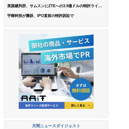
AIで米依存脱却を目指す
英国裁判所、サムスンにZTEへの3.9億ドルの特許ライセ
ンス料支払いを命令
宇樹科技が勝訴、IPO直前の特許訴訟で
月間ニュースダイジェスト