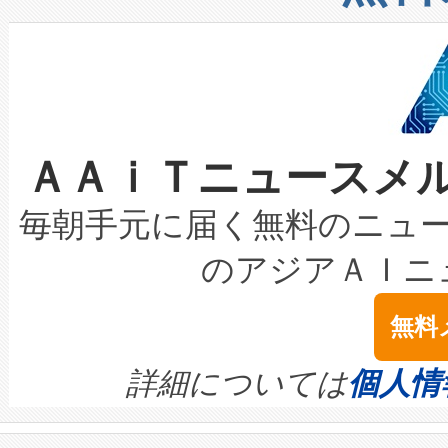
したAvia 2は、1,000メ
る電力網に大きな負担をかけ
設備整備および立ち上げ調整
狭視野のFOVを切り替えるこ
事業者の負担軽減という課題
加組織は、Enzeneのバイオ
ケーブル、枝などの細かな対
系統連系を迅速にし、ピーク需
選定された製品について、自
なレーザースポットにより、高
限を超えて利用可能な電力容量
取得できる可能性もあります。
ＡＡｉＴニュースメ
な環境下でも豊かなディテー
持できるよう貢献します。こ
設には、3億～4億ドルかかるこ
キロメートル範囲を検出 Livox Unveil
ービスレベル契約（SLA）違
最高経営責任者（CEO）であるHi
毎朝手元に届く無料のニュ
LiDAR for Inspections, Transpor
テリー性能の劣化によるダウ
す。「当社のfully-connected c
のアジアＡＩニ
は1535 nmレーザーを搭載
念は、現在データセンターが
ームを利用すれば、6,000万～
無料
イズの小径化を実現すること
ます。 Voltaiq provides a comple
きます。この効率性は、フェ
す。ノーマルモードでは、Avia
quality and reliability for AI da
詳細については
個人情
BESS stack to ensure battery qual
ートル先まで検出でき、これは