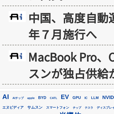
中国、高度自動
年７月施行へ
MacBook Pr
スンが独占供給
AI
EV
NVID
GPU
BYD
LLM
AIチップ
apple
CATL
IC
サムスン
エヌビディア
スマートフォン
ディスプレ
チップ
テスラ