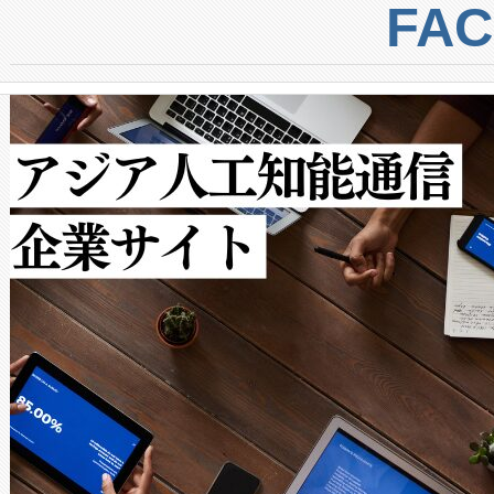
centers. Voltaiqは、a
トに対して約600メートルに
FA
からシステム統合、試運転、
では、反射率10％のターゲッ
クルの各段階のデータを監視
で向上し、最大検知距離は1,0
[…]
ットだけで最大1キロメートル
ルの変電所周囲を監視でき、
作業と点群処理を簡素化できま
Avia 2は、2種類のFOVオ
× 80°のノーマルモード、長距離
ードを切り替えて使用するこ
ることなく、単一のデバイス
うにします。遠距離まで届く