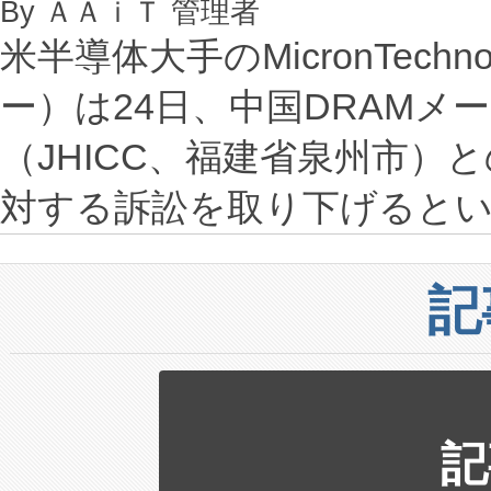
By ＡＡｉＴ 管理者
米半導体大手のMicronTec
ー）は24日、中国DRAMメ
（JHICC、福建省泉州市）
対する訴訟を取り下げると
記
記