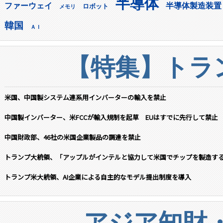
半導体
ファーウェイ
半導体製造装置
ロボット
メモリ
韓国
ＡＩ
【特集】トラン
米国、中国製システム連系用インバーターの輸入を禁止
中国製インバーター、米FCCが輸入規制を起草 EUはすでに先行して禁止
中国財政部、46社の米国企業製品の調達を禁止
トランプ大統領、「アップルがインテルと協力して米国でチップを製造す
トランプ米大統領、AI企業による自主的なモデル提出制度を導入
アジア知財