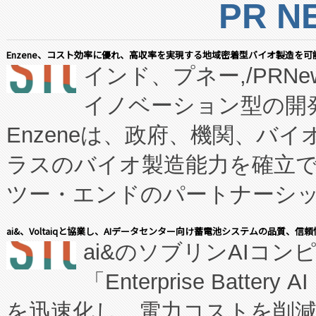
PR N
Enzene、コスト効率に優れ、高収率を実現する地域密着型バイオ製造を可
インド、プネー,/PRNe
イノベーション型の開発
Enzeneは、政府、機関、バ
ラスのバイオ製造能力を確立
ツー・エンドのパートナーシッ
表しました。 同社の実績あるEnzeneX®
ai&、Voltaiqと協業し、AIデータセンター向け蓄電池システムの品質、信
ai&のソブリンAIコンピ
manufacturing™ (FC
「Enterprise Batte
たNeXは、バイオ医薬品製造
を迅速化し、電力コストを削
従来のフェッドバッチ施設の