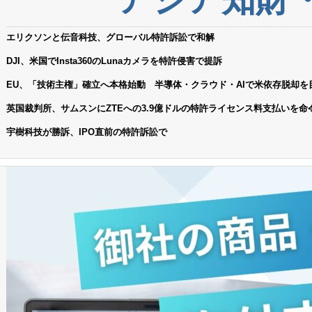
エリクソンと伝音科技、グローバル特許訴訟で和解
DJI、米国でInsta360のLunaカメラを特許侵害で提訴
EU、「技術主権」確立へ本格始動 半導体・クラウド・AIで米依存脱却を
英国裁判所、サムスンにZTEへの3.9億ドルの特許ライセンス料支払いを命
宇樹科技が勝訴、IPO直前の特許訴訟で