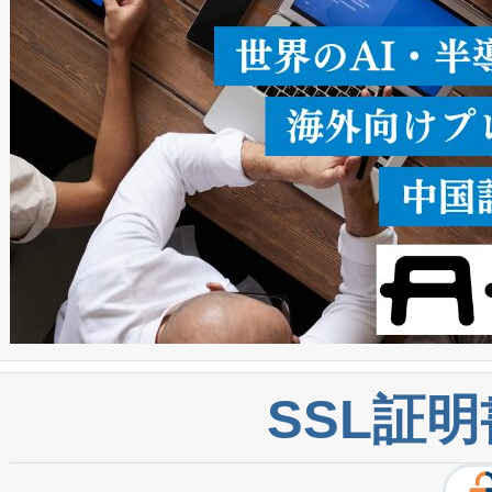
密度なスキャ
[…]
SSL証