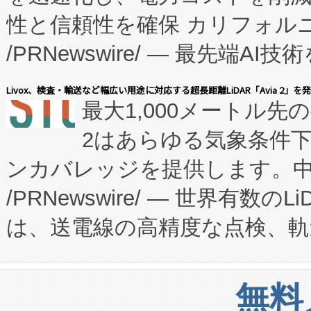
性と信頼性を確保 カリフォルニア
に、患者やサプライチェーン
/PRNewswire/ — 最先端
キー方式で拡張性が高く、持
会社エーアイ・アンド：本社横
す。FCCM‑を活用した現地
Livox、検査・輸送など幅広い用途に対応する超長距離LiDAR「Avia 2」を
最大1,000メートル先
President原信平）と、エ
患者にとっての費用負担を大幅
2はあらゆる気象条件
ードするVoltaiqは、日本に
のアクセスを大幅に拡大することができ
ンカバレッジを提供します。中国
ーエネルギー貯蔵システム（B
Fully-Connected Continuous M
/PRNewswire/ — 世界有数の
た。 Voltaiq独自のAI搭
プログラムには、施設設計・内装
は、送電線の高精度な点検、軌
定、統合、導入、運用に至る
に関する技術移転および知的財産
や穀物倉庫におけるバルク材の
安全性を追跡し、確保する事を
構造化トレーニングカリキュ
リューション「Avia 2」を発
増加しているデータセンター
上げおよび商用化段階におけ
無料