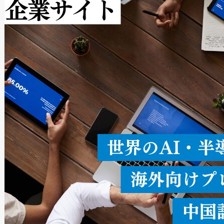
作業と点群処理を簡素化できま
Avia 2は、2種類のFOVオ
× 80°のノーマルモード、長距離
ードを切り替えて使用するこ
ることなく、単一のデバイス
うにします。遠距離まで届く
密度なスキャ
[…]