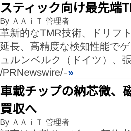
スティック向け最先端T
By ＡＡｉＴ 管理者
革新的なTMR技術、ドリフ
延長、高精度な検知性能でゲ
ュルンベルク（ドイツ）、張家港
/PRNewswire/ ̵
»
車載チップの納芯微、
買収へ
By ＡＡｉＴ 管理者