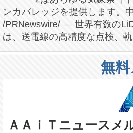
のアクセスを大幅に拡大することができ
ンカバレッジを提供します。中国
ーエネルギー貯蔵システム（B
Fully-Connected Continuous M
/PRNewswire/ — 世界有数の
た。 Voltaiq独自のAI搭
プログラムには、施設設計・内装
は、送電線の高精度な点検、軌
定、統合、導入、運用に至る
に関する技術移転および知的財産
や穀物倉庫におけるバルク材の
安全性を追跡し、確保する事を
構造化トレーニングカリキュ
リューション「Avia 2」を発
増加しているデータセンター
上げおよび商用化段階におけ
無料
したAvia 2は、1,000メ
る電力網に大きな負担をかけ
設備整備および立ち上げ調整
狭視野のFOVを切り替えるこ
事業者の負担軽減という課題
加組織は、Enzeneのバイオ
ケーブル、枝などの細かな対
系統連系を迅速にし、ピーク需
選定された製品について、自
なレーザースポットにより、高
限を超えて利用可能な電力容量
取得できる可能性もあります。
ＡＡｉＴニュースメ
な環境下でも豊かなディテー
持できるよう貢献します。こ
設には、3億～4億ドルかかるこ