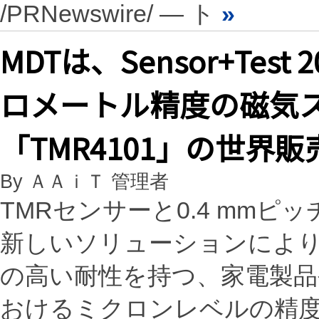
/PRNewswire/ — ト
»
MDTは、Sensor+Te
ロメートル精度の磁気
「TMR4101」の世界
By ＡＡｉＴ 管理者
TMRセンサーと0.4 mm
新しいソリューションによ
の高い耐性を持つ、家電製
おけるミクロンレベルの精