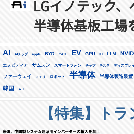
LGイノテック、
半導体基板工場
AI
EV
NVID
GPU
BYD
LLM
AIチップ
apple
CATL
IC
サムスン
エヌビディア
スマートフォン
ディスプレ
チップ
テスラ
半導体
ファーウェイ
半導体製造装置
ロボット
メモリ
韓国
ＡＩ
【特集】トラン
米国、中国製システム連系用インバーターの輸入を禁止