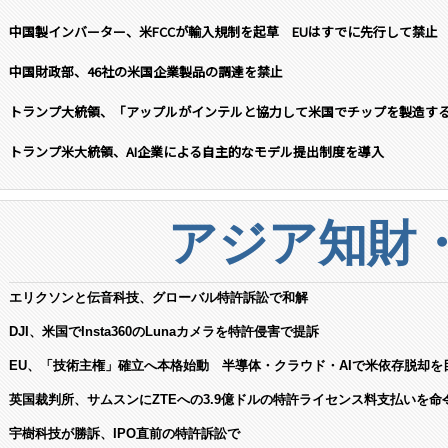
中国製インバーター、米FCCが輸入規制を起草 EUはすでに先行して禁止
中国財政部、46社の米国企業製品の調達を禁止
トランプ大統領、「アップルがインテルと協力して米国でチップを製造す
トランプ米大統領、AI企業による自主的なモデル提出制度を導入
アジア知財
エリクソンと伝音科技、グローバル特許訴訟で和解
DJI、米国でInsta360のLunaカメラを特許侵害で提訴
EU、「技術主権」確立へ本格始動 半導体・クラウド・AIで米依存脱却を
英国裁判所、サムスンにZTEへの3.9億ドルの特許ライセンス料支払いを命
宇樹科技が勝訴、IPO直前の特許訴訟で