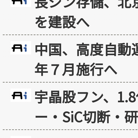
長シン存儲、北京
を建設へ
中国、高度自動
年７月施行へ
宇晶股フン、1.
ー・SiC切断・