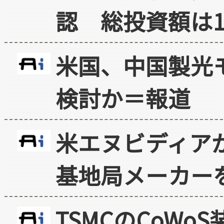
認 総投資額は1
米国、中国製光
検討か＝報道
米エヌビディア
基地局メーカー
TSMCのCoW