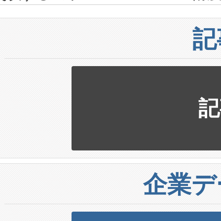
記
記
企業デ