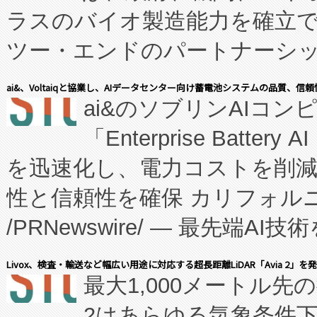
ラスのバイオ製造能力を確立
ツー・エンドのパートナーシッ
表しました。 同社の実績あるEnzeneX®
ai&、Voltaiqと協業し、AIデータセンター向け蓄電池システムの品質、信
ai&のソブリンAIコンピ
manufacturing™ (FC
「Enterprise Batte
たNeXは、バイオ医薬品製造
を迅速化し、電力コストを削
従来のフェッドバッチ施設の
性と信頼性を確保 カリフォルニア
に、患者やサプライチェーン
/PRNewswire/ — 最先端
キー方式で拡張性が高く、持
会社エーアイ・アンド：本社横
す。FCCM‑を活用した現地
Livox、検査・輸送など幅広い用途に対応する超長距離LiDAR「Avia 2」を
最大1,000メートル先
President原信平）と、エ
患者にとっての費用負担を大幅
2はあらゆる気象条件
ードするVoltaiqは、日本に