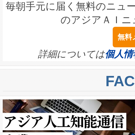
キロメートル範囲を検出 Livox Unveil
ービスレベル契約（SLA）違
最高経営責任者（CEO）であるHi
毎朝手元に届く無料のニュ
LiDAR for Inspections, Transpor
テリー性能の劣化によるダウ
す。「当社のfully-connected c
のアジアＡＩニ
は1535 nmレーザーを搭載
念は、現在データセンターが
ームを利用すれば、6,000万～
無料
イズの小径化を実現すること
ます。 Voltaiq provides a comple
きます。この効率性は、フェ
す。ノーマルモードでは、Avia
quality and reliability for AI da
詳細については
個人情
BESS stack to ensure battery qual
ートル先まで検出でき、これは
centers. Voltaiqは、a
トに対して約600メートルに
FA
からシステム統合、試運転、
では、反射率10％のターゲッ
クルの各段階のデータを監視
で向上し、最大検知距離は1,0
[…]
ットだけで最大1キロメートル
ルの変電所周囲を監視でき、