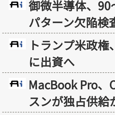
御微半導体、90
パターン欠陥検
トランプ米政権
に出資へ
MacBook Pr
スンが独占供給