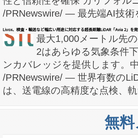
性と信頼性を確保 カリフォルニア
に、患者やサプライチェーン
/PRNewswire/ — 最先端
キー方式で拡張性が高く、持
会社エーアイ・アンド：本社横
す。FCCM‑を活用した現地
Livox、検査・輸送など幅広い用途に対応する超長距離LiDAR「Avia 2」を
最大1,000メートル先
President原信平）と、エ
患者にとっての費用負担を大幅
2はあらゆる気象条件
ードするVoltaiqは、日本に
のアクセスを大幅に拡大することができ
ンカバレッジを提供します。中国
ーエネルギー貯蔵システム（B
Fully-Connected Continuous M
/PRNewswire/ — 世界有数の
た。 Voltaiq独自のAI搭
プログラムには、施設設計・内装
は、送電線の高精度な点検、軌
定、統合、導入、運用に至る
に関する技術移転および知的財産
や穀物倉庫におけるバルク材の
安全性を追跡し、確保する事を
構造化トレーニングカリキュ
リューション「Avia 2」を発
増加しているデータセンター
上げおよび商用化段階におけ
無料
したAvia 2は、1,000メ
る電力網に大きな負担をかけ
設備整備および立ち上げ調整