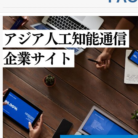
からシステム統合、試運転、
では、反射率10％のターゲッ
クルの各段階のデータを監視
で向上し、最大検知距離は1,0
[…]
ットだけで最大1キロメートル
ルの変電所周囲を監視でき、
作業と点群処理を簡素化できま
Avia 2は、2種類のFOVオ
× 80°のノーマルモード、長距離
ードを切り替えて使用するこ
ることなく、単一のデバイス
うにします。遠距離まで届く
密度なスキャ
[…]