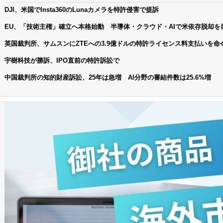
DJI、米国でInsta360のLunaカメラを特許侵害で提訴
EU、「技術主権」確立へ本格始動 半導体・クラウド・AIで米依存脱却を
英国裁判所、サムスンにZTEへの3.9億ドルの特許ライセンス料支払いを命
宇樹科技が勝訴、IPO直前の特許訴訟で
中国裁判所の知的財産訴訟、25年は急増 AI分野の審結件数は25.6%増