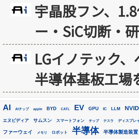
宇晶股フン、1.
ー・SiC切断・
LGイノテック、
半導体基板工場
AI
EV
NVID
GPU
BYD
LLM
AIチップ
apple
CATL
IC
サムスン
エヌビディア
スマートフォン
ディスプレ
チップ
テスラ
半導体
ファーウェイ
半導体製造装置
ロボット
メモリ