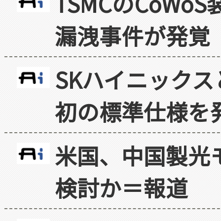
TSMCのCoW
漏洩事件が発覚
SKハイニックス
初の標準仕様を
米国、中国製光
検討か＝報道