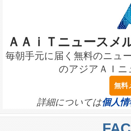
狭視野のFOVを切り替えるこ
事業者の負担軽減という課題
加組織は、Enzeneのバイオ
ケーブル、枝などの細かな対
系統連系を迅速にし、ピーク需
選定された製品について、自
なレーザースポットにより、高
限を超えて利用可能な電力容量
取得できる可能性もあります。
ＡＡｉＴニュースメ
な環境下でも豊かなディテー
持できるよう貢献します。こ
設には、3億～4億ドルかかるこ
キロメートル範囲を検出 Livox Unveil
ービスレベル契約（SLA）違
最高経営責任者（CEO）であるHi
毎朝手元に届く無料のニュ
LiDAR for Inspections, Transpor
テリー性能の劣化によるダウ
す。「当社のfully-connected c
のアジアＡＩニ
は1535 nmレーザーを搭載
念は、現在データセンターが
ームを利用すれば、6,000万～
無料
イズの小径化を実現すること
ます。 Voltaiq provides a comple
きます。この効率性は、フェ
す。ノーマルモードでは、Avia
quality and reliability for AI da
詳細については
個人情
BESS stack to ensure battery qual
ートル先まで検出でき、これは
centers. Voltaiqは、a
トに対して約600メートルに
FA