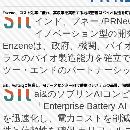
Enzene、コスト効率に優れ、高収率を実現する地域密着型バイオ製造を可
インド、プネー,/PRNe
イノベーション型の開発
Enzeneは、政府、機関、バ
ラスのバイオ製造能力を確立
ツー・エンドのパートナーシッ
表しました。 同社の実績あるEnzeneX®
ai&、Voltaiqと協業し、AIデータセンター向け蓄電池システムの品質、信
ai&のソブリンAIコンピ
manufacturing™ (FC
「Enterprise Batte
たNeXは、バイオ医薬品製造
を迅速化し、電力コストを削
従来のフェッドバッチ施設の