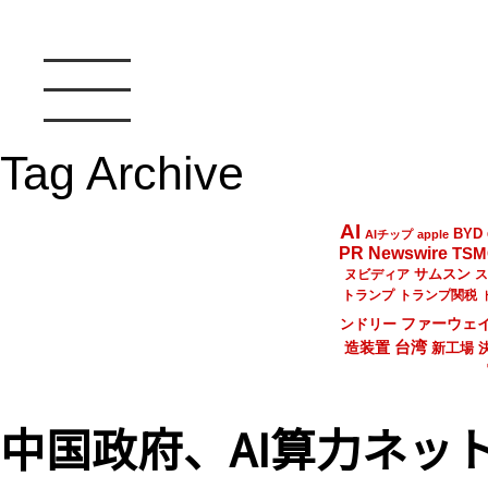
Tag Archive
AI
BYD
AIチップ
apple
PR Newswire
TSM
サムスン
ヌビディア
ス
トランプ
トランプ関税
ファーウェ
ンドリー
台湾
造装置
新工場
中国政府、AI算力ネッ