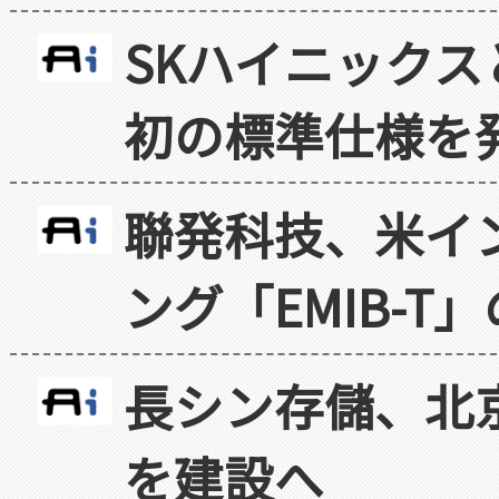
SKハイニックス
初の標準仕様を
聯発科技、米イ
ング「EMIB-T
長シン存儲、北京
を建設へ