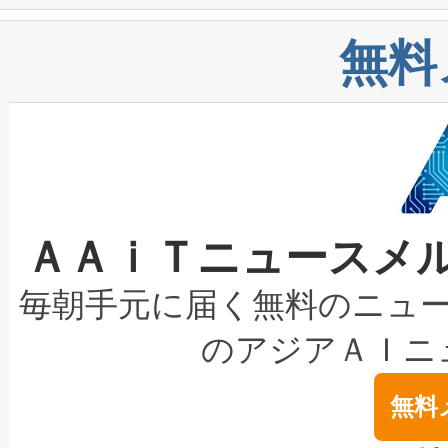
や穀物倉庫におけるバルク材の
安全性を追跡し、確保する事を
構造化トレーニングカリキュ
リューション「Avia 2」を発
増加しているデータセンター
上げおよび商用化段階におけ
無料
したAvia 2は、1,000メ
る電力網に大きな負担をかけ
設備整備および立ち上げ調整
狭視野のFOVを切り替えるこ
事業者の負担軽減という課題
加組織は、Enzeneのバイオ
ケーブル、枝などの細かな対
系統連系を迅速にし、ピーク需
選定された製品について、自
なレーザースポットにより、高
限を超えて利用可能な電力容量
取得できる可能性もあります。
ＡＡｉＴニュースメ
な環境下でも豊かなディテー
持できるよう貢献します。こ
設には、3億～4億ドルかかるこ
キロメートル範囲を検出 Livox Unveil
ービスレベル契約（SLA）違
最高経営責任者（CEO）であるHi
毎朝手元に届く無料のニュ
LiDAR for Inspections, Transpor
テリー性能の劣化によるダウ
す。「当社のfully-connected c
のアジアＡＩニ
は1535 nmレーザーを搭載
念は、現在データセンターが
ームを利用すれば、6,000万～
無料
イズの小径化を実現すること
ます。 Voltaiq provides a comple
きます。この効率性は、フェ