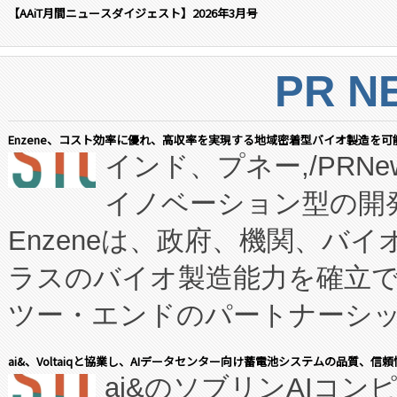
【AAiT月間ニュースダイジェスト】2026年3月号
PR N
Enzene、コスト効率に優れ、高収率を実現する地域密着型バイオ製造を可
インド、プネー,/PRNe
イノベーション型の開発
Enzeneは、政府、機関、バ
ラスのバイオ製造能力を確立
ツー・エンドのパートナーシッ
表しました。 同社の実績あるEnzeneX®
ai&、Voltaiqと協業し、AIデータセンター向け蓄電池システムの品質、信
ai&のソブリンAIコンピ
manufacturing™ (FC