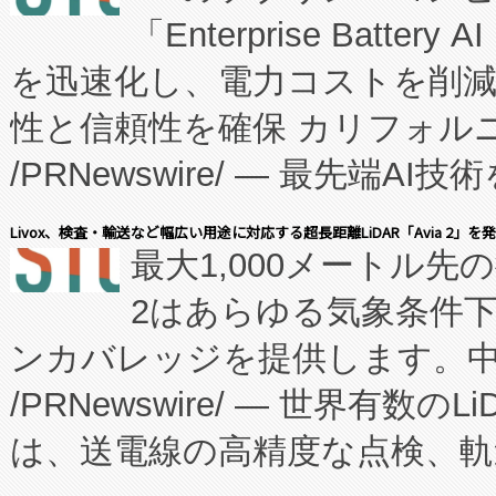
「Enterprise Batte
たNeXは、バイオ医薬品製造
を迅速化し、電力コストを削
従来のフェッドバッチ施設の
性と信頼性を確保 カリフォルニア
に、患者やサプライチェーン
/PRNewswire/ — 最先端
キー方式で拡張性が高く、持
会社エーアイ・アンド：本社横
す。FCCM‑を活用した現地
Livox、検査・輸送など幅広い用途に対応する超長距離LiDAR「Avia 2」を
最大1,000メートル先
President原信平）と、エ
患者にとっての費用負担を大幅
2はあらゆる気象条件
ードするVoltaiqは、日本に
のアクセスを大幅に拡大することができ
ンカバレッジを提供します。中国
ーエネルギー貯蔵システム（B
Fully-Connected Continuous M
/PRNewswire/ — 世界有数の
た。 Voltaiq独自のAI搭
プログラムには、施設設計・内装
は、送電線の高精度な点検、軌
定、統合、導入、運用に至る
に関する技術移転および知的財産