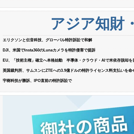
アジア知財
エリクソンと伝音科技、グローバル特許訴訟で和解
DJI、米国でInsta360のLunaカメラを特許侵害で提訴
EU、「技術主権」確立へ本格始動 半導体・クラウド・AIで米依存脱却を
英国裁判所、サムスンにZTEへの3.9億ドルの特許ライセンス料支払いを命
宇樹科技が勝訴、IPO直前の特許訴訟で