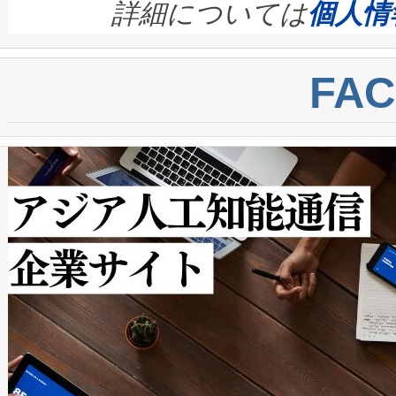
す。ノーマルモードでは、Avia
quality and reliability for AI da
詳細については
個人情
BESS stack to ensure battery qual
ートル先まで検出でき、これは
centers. Voltaiqは、a
トに対して約600メートルに
FA
からシステム統合、試運転、
では、反射率10％のターゲッ
クルの各段階のデータを監視
で向上し、最大検知距離は1,0
[…]
ットだけで最大1キロメートル
ルの変電所周囲を監視でき、
作業と点群処理を簡素化できま
Avia 2は、2種類のFOVオ
× 80°のノーマルモード、長距離
ードを切り替えて使用するこ