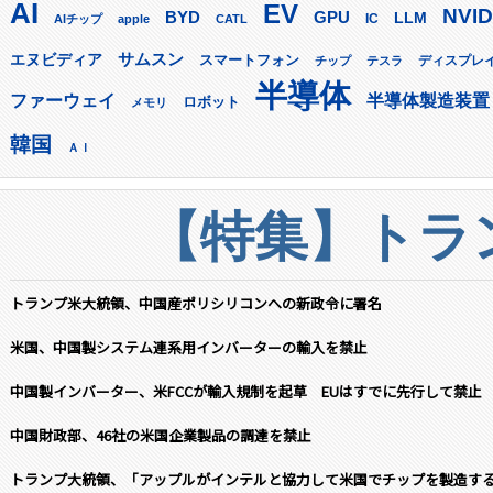
AI
EV
NVID
GPU
BYD
LLM
AIチップ
apple
CATL
IC
サムスン
エヌビディア
スマートフォン
ディスプレ
チップ
テスラ
半導体
ファーウェイ
半導体製造装置
ロボット
メモリ
韓国
ＡＩ
【特集】トラン
トランプ米大統領、中国産ポリシリコンへの新政令に署名
米国、中国製システム連系用インバーターの輸入を禁止
中国製インバーター、米FCCが輸入規制を起草 EUはすでに先行して禁止
中国財政部、46社の米国企業製品の調達を禁止
トランプ大統領、「アップルがインテルと協力して米国でチップを製造す