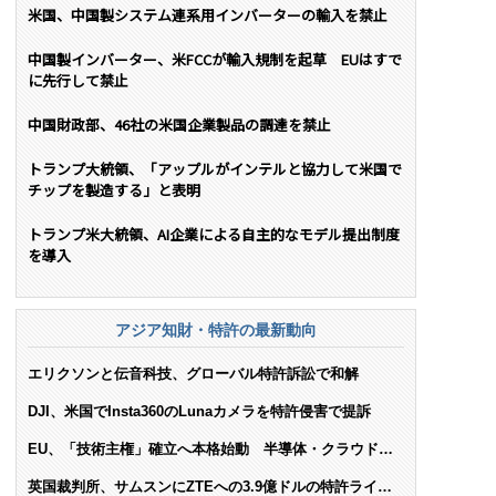
米国、中国製システム連系用インバーターの輸入を禁止
中国製インバーター、米FCCが輸入規制を起草 EUはすで
に先行して禁止
中国財政部、46社の米国企業製品の調達を禁止
トランプ大統領、「アップルがインテルと協力して米国で
チップを製造する」と表明
トランプ米大統領、AI企業による自主的なモデル提出制度
を導入
アジア知財・特許の最新動向
エリクソンと伝音科技、グローバル特許訴訟で和解
DJI、米国でInsta360のLunaカメラを特許侵害で提訴
EU、「技術主権」確立へ本格始動 半導体・クラウド・
AIで米依存脱却を目指す
英国裁判所、サムスンにZTEへの3.9億ドルの特許ライセ