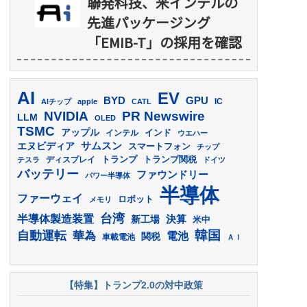
聯発科技、米インテルの
先進パッケージング
「EMIB-T」の採用を確認
AI
EV
GPU
BYD
AIチップ
apple
CATL
IC
PR Newswire
NVIDIA
LLM
OLED
TSMC
アップル
インド
インテル
ウエハー
サムスン
エヌビディア
スマートフォン
チップ
トランプ
ディスプレイ
トランプ関税
テスラ
ドイツ
バッテリー
ファウンドリー
パワー半導体
半導体
ファーウェイ
ロボット
メモリ
台湾
半導体製造装置
決算
新工場
米中
韓国
自動運転
華為
電池
関税
車載電池
ＡＩ
【特集】トランプ2.0の対中政策