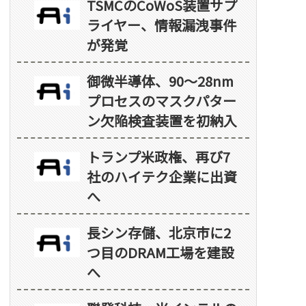
TSMCのCoWoS装置サプ
ライヤー、情報漏洩事件
が発覚
御微半導体、90～28nm
プロセスのマスクパター
ン欠陥検査装置を初納入
トランプ米政権、再び7
社のハイテク企業に出資
へ
長シン存儲、北京市に2
つ目のDRAM工場を建設
へ