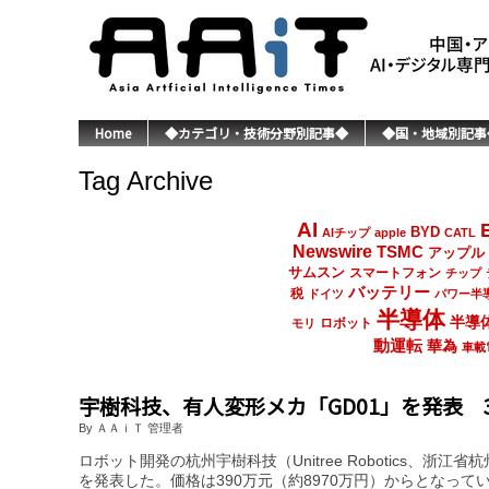
Home
◆カテゴリ・技術分野別記事◆
◆国・地域別記事
Tag Archive
AI
BYD
AIチップ
apple
CATL
Newswire
TSMC
アップル
サムスン
スマートフォン
チップ
バッテリー
税
ドイツ
パワー半
半導体
半導
ロボット
モリ
動運転
華為
車載
宇樹科技、有人変形メカ「GD01」を発表 
By ＡＡｉＴ 管理者
ロボット開発の杭州宇樹科技（Unitree Robotics、浙
を発表した。価格は390万元（約8970万円）からとなっ