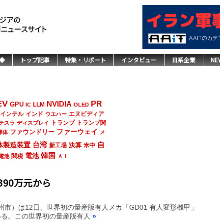
◆
トップ記事
特集・リポート
インタビュー
日系企業
NE
EV
NVIDIA
PR
GPU
LLM
IC
OLED
インド
エヌビディア
インテル
ウエハー
トランプ
トランプ関
テスラ
ディスプレイ
ファーウェイ
ファウンドリー
導体
メ
台湾
自
体製造装置
決算
新工場
米中
韓国
電池
関税
電池
ＡＩ
390万元から
江省杭州市）は12日、世界初の量産版有人メカ「GD01 有人変形機甲」
ている。この世界初の量産版有人
»