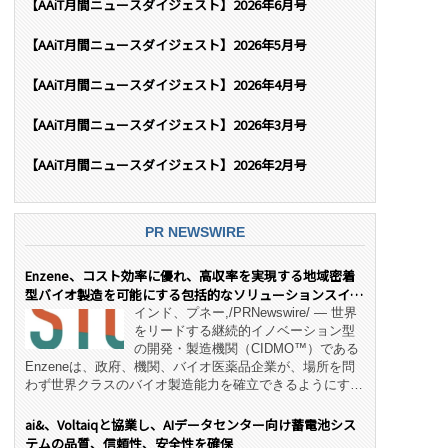
【AAiT月間ニュースダイジェスト】2026年6月号
【AAiT月間ニュースダイジェスト】2026年5月号
【AAiT月間ニュースダイジェスト】2026年4月号
【AAiT月間ニュースダイジェスト】2026年3月号
【AAiT月間ニュースダイジェスト】2026年2月号
PR NEWSWIRE
Enzene、コスト効率に優れ、高収率を実現する地域密着
型バイオ製造を可能にする包括的なソリューションスイー
ト「NeX™」 をリリース
インド、プネー,/PRNewswire/ — 世界
をリードする継続的イノベーション型
の開発・製造機関（CIDMO™）である
Enzeneは、政府、機関、バイオ医薬品企業が、場所を問
わず世界クラスのバイオ製造能力を確立できるようにす
る、変革的なエンド・ツー・エンドのパートナーシップモ
デル「NeX™」の立ち上げを発表しました。 同社の実績
ai&、Voltaiqと協業し、AIデータセンター向け蓄電池シス
あるEnzeneX® fully‑connected continuous
テムの品質、信頼性、安全性を確保