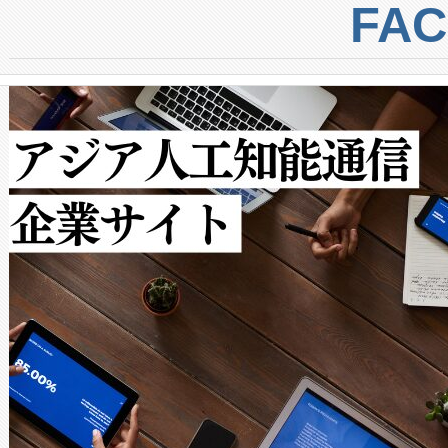
centers. Voltaiqは、a
トに対して約600メートルに
FA
からシステム統合、試運転、
では、反射率10％のターゲッ
クルの各段階のデータを監視
で向上し、最大検知距離は1,0
[…]
ットだけで最大1キロメートル
ルの変電所周囲を監視でき、
作業と点群処理を簡素化できま
Avia 2は、2種類のFOVオ
× 80°のノーマルモード、長距離
ードを切り替えて使用するこ
ることなく、単一のデバイス
うにします。遠距離まで届く