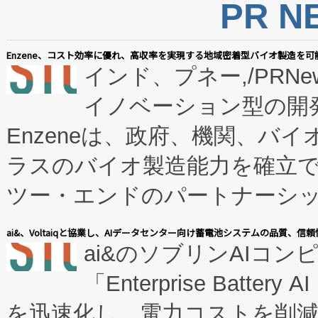
PR N
Enzene、コスト効率に優れ、高収率を実現する地域密着型バイオ製造を可
インド、プネー,/PRNe
イノベーション型の開発
Enzeneは、政府、機関、バ
ラスのバイオ製造能力を確立
ツー・エンドのパートナーシッ
表しました。 同社の実績あるEnzeneX®
ai&、Voltaiqと協業し、AIデータセンター向け蓄電池システムの品質、信
ai&のソブリンAIコンピ
manufacturing™ (FC
「Enterprise Batte
たNeXは、バイオ医薬品製造
を迅速化し、電力コストを削
従来のフェッドバッチ施設の