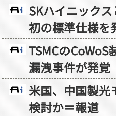
SKハイニックス
初の標準仕様を
TSMCのCoW
漏洩事件が発覚
米国、中国製光
検討か＝報道