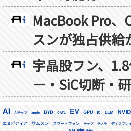
MacBook Pr
スンが独占供給
宇晶股フン、1.
ー・SiC切断・
AI
EV
NVID
GPU
BYD
LLM
AIチップ
apple
CATL
IC
サムスン
エヌビディア
スマートフォン
ディスプレ
チップ
テスラ