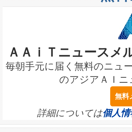
したAvia 2は、1,000メ
る電力網に大きな負担をかけ
設備整備および立ち上げ調整
狭視野のFOVを切り替えるこ
事業者の負担軽減という課題
加組織は、Enzeneのバイオ
ケーブル、枝などの細かな対
系統連系を迅速にし、ピーク需
選定された製品について、自
なレーザースポットにより、高
限を超えて利用可能な電力容量
取得できる可能性もあります。
ＡＡｉＴニュースメ
な環境下でも豊かなディテー
持できるよう貢献します。こ
設には、3億～4億ドルかかるこ
キロメートル範囲を検出 Livox Unveil
ービスレベル契約（SLA）違
最高経営責任者（CEO）であるHi
毎朝手元に届く無料のニュ
LiDAR for Inspections, Transpor
テリー性能の劣化によるダウ
す。「当社のfully-connected c
のアジアＡＩニ
は1535 nmレーザーを搭載
念は、現在データセンターが
ームを利用すれば、6,000万～
無料
イズの小径化を実現すること
ます。 Voltaiq provides a comple
きます。この効率性は、フェ
す。ノーマルモードでは、Avia
quality and reliability for AI da
詳細については
個人情
BESS stack to ensure battery qual
ートル先まで検出でき、これは