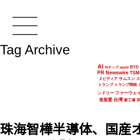
Tag Archive
AI
BYD
AIチップ
apple
PR Newswire
TSM
サムスン
ヌビディア
ス
トランプ
トランプ関税
ファーウェ
ンドリー
台湾
造装置
新工場
珠海智樺半導体、国産