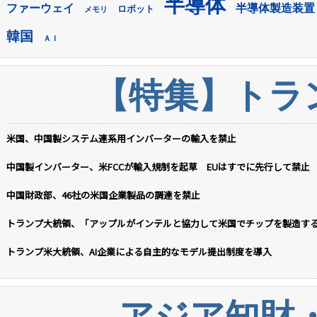
半導体
ファーウェイ
半導体製造装置
ロボット
メモリ
韓国
ＡＩ
【特集】トラン
米国、中国製システム連系用インバーターの輸入を禁止
中国製インバーター、米FCCが輸入規制を起草 EUはすでに先行して禁止
中国財政部、46社の米国企業製品の調達を禁止
トランプ大統領、「アップルがインテルと協力して米国でチップを製造す
トランプ米大統領、AI企業による自主的なモデル提出制度を導入
アジア知財