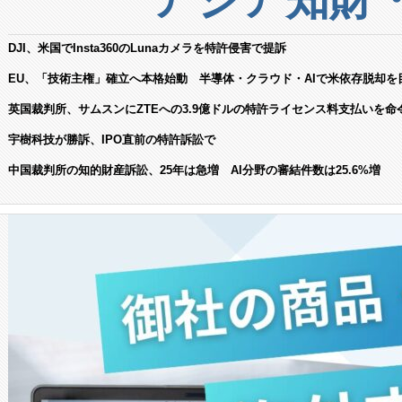
DJI、米国でInsta360のLunaカメラを特許侵害で提訴
EU、「技術主権」確立へ本格始動 半導体・クラウド・AIで米依存脱却を
英国裁判所、サムスンにZTEへの3.9億ドルの特許ライセンス料支払いを命
宇樹科技が勝訴、IPO直前の特許訴訟で
中国裁判所の知的財産訴訟、25年は急増 AI分野の審結件数は25.6%増