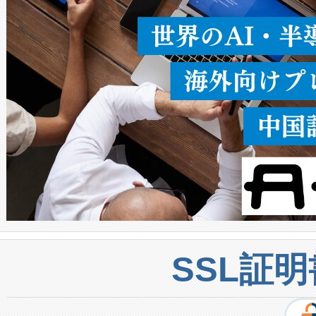
密度なスキャ
[…]
SSL証