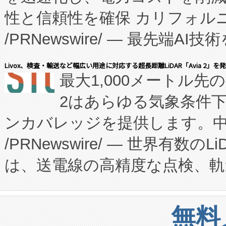
性と信頼性を確保 カリフォルニア
に、患者やサプライチェーン
/PRNewswire/ — 最先端
キー方式で拡張性が高く、持
会社エーアイ・アンド：本社横
す。FCCM‑を活用した現地
Livox、検査・輸送など幅広い用途に対応する超長距離LiDAR「Avia 2」を
最大1,000メートル先
President原信平）と、エ
患者にとっての費用負担を大幅
2はあらゆる気象条件
ードするVoltaiqは、日本に
のアクセスを大幅に拡大することができ
ンカバレッジを提供します。中国
ーエネルギー貯蔵システム（B
Fully-Connected Continuous M
/PRNewswire/ — 世界有数の
た。 Voltaiq独自のAI搭
プログラムには、施設設計・内装
は、送電線の高精度な点検、軌
定、統合、導入、運用に至る
に関する技術移転および知的財産
や穀物倉庫におけるバルク材の
安全性を追跡し、確保する事を
構造化トレーニングカリキュ
リューション「Avia 2」を発
増加しているデータセンター
上げおよび商用化段階におけ
無料